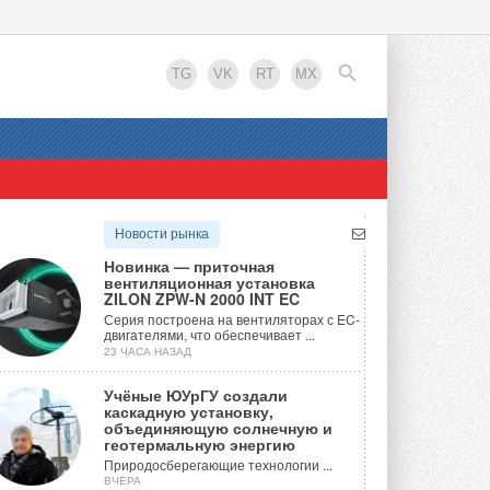
TG
VK
RT
MX
EN
Новости рынка
Новинка — приточная
вентиляционная установка
ZILON ZPW-N 2000 INT EC
Серия построена на вентиляторах с EC-
двигателями, что обеспечивает ...
23 ЧАСА НАЗАД
Учёные ЮУрГУ создали
каскадную установку,
объединяющую солнечную и
геотермальную энергию
Природосберегающие технологии ...
ВЧЕРА