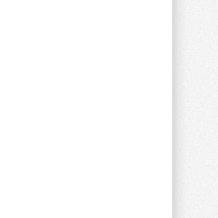
Новый фирменный магазин
Midea открылся в Сургуте
Компания «Даичи» совместно с
партнером «Энердрим» открыла новый
фирменный магазин Midea в Сургуте ...
29 ИЮЛЯ 2026
Токио — лидер по
интенсивности использования
кондиционеров
Данные получены в ходе очередного
опроса Daikin о восприятии жары ...
28 ИЮЛЯ 2026
CDU производства LG прошёл
валидацию NVIDIA для ИИ-дата-
центров
Компания становится официальным
партнёром NVIDIA по системам ...
28 ИЮЛЯ 2026
В Великобритании предлагают
сделать кондиционирование
обязательным для новостроек
Либеральные демократы внесли