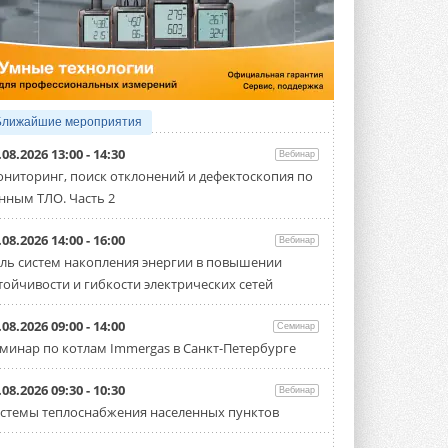
4 АВГУСТА 2026
Тепловые насосы в связке с
солнечной генерацией и
накопителем снижают
потребление на 60%
Исследователи из Италии установили ...
Ближайшие мероприятия
4 АВГУСТА 2026
.08.2026 13:00 - 14:30
Вебинар
«РУСКЛИМАТ Fest 2026» в Уфе
ниторинг, поиск отклонений и дефектоскопия по
собрал свыше 700 профи
нным ТЛО. Часть 2
климатической отрасли
Организатором выступил торгово-
производственный холдинг ...
.08.2026 14:00 - 16:00
Вебинар
3 АВГУСТА 2026
ль систем накопления энергии в повышении
тойчивости и гибкости электрических сетей
«Датарк» испытал модульный
ЦОД с плотностью 54 кВт на
стойку
.08.2026 09:00 - 14:00
Семинар
Испытания прошли на собственной
минар по котлам Immergas в Санкт-Петербурге
производственной площадке и были ...
3 АВГУСТА 2026
.08.2026 09:30 - 10:30
Вебинар
Samsung выпускает VRF-
стемы теплоснабжения населенных пунктов
систему DVM на R32
Линейка включает семь типоразмеров