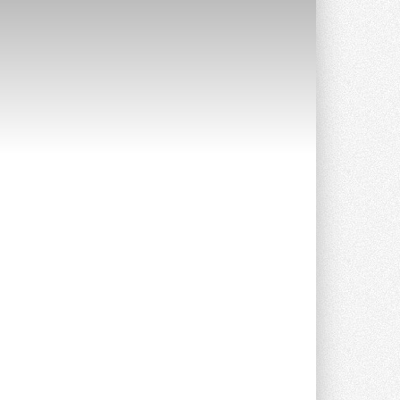
Краска для окон: как выбрать
состав, который не
растрескается после первой
зимы
Частые вопросы о краске для окон ...
30 ИЮЛЯ 2026
СИЭНПИ РУС представила
новую серию консольных
насосов NM
Усовершенствованная гидравлика
помогает снизить энергопотребление ...
30 ИЮЛЯ 2026
Группа «Теплолюкс» открыла
новую производственную
площадку
Открытие нового завода состоялось
сегодня в Мытищах ...
29 ИЮЛЯ 2026
Stiebel Eltron — спонсирует
международные соревнования
25 спортсменов, выступающих в
прыжках с трамплина и лыжном
двоеборье на международных ...
29 ИЮЛЯ 2026