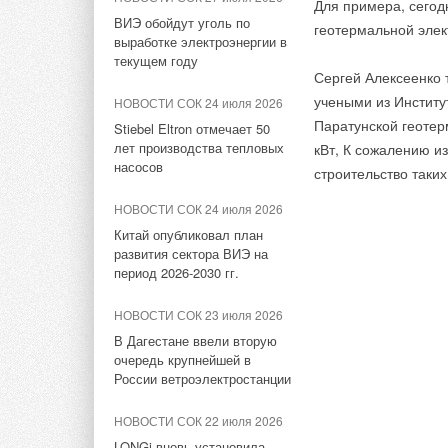
Для примера, сегод
ВИЭ обойдут уголь по
геотермальной элек
ЖУРНАЛ СОК март 2018
ЖУРНАЛ СОК февраль 2018
выработке электроэнергии в
Теплотехника от ИЭМЗ
текущем году
Сложный рынок — не повод
Сергей Алексеенко 
'Купол' - победа над холодом
отказываться от развития
учеными из Институ
НОВОСТИ СОК 24 июля 2026
НОВОСТИ СОК 1 февраля
ЖУРНАЛ СОК январь 2018
Паратунской геотер
Stiebel Eltron отмечает 50
2018
лет производства тепловых
Итоги года и перспективы
кВт, К сожалению и
3 причины посетить стенд
насосов
российского инженерного
строительство таки
Honeywell на Aquatherm
рынка
Moscow 2018
НОВОСТИ СОК 24 июля 2026
ЖУРНАЛ СОК май 2017
Китай опубликовал план
НОВОСТИ СОК 23 января 2018
развития сектора ВИЭ на
Инновационные коллекторы
Экспозиция Honeywell на
период 2026-2030 гг.
Henco UFH-MDK для систем
выставке Aquatherm Moscow
поверхностного отопления
2018
НОВОСТИ СОК 23 июля 2026
В Дагестане ввели вторую
очередь крупнейшей в
Тэги:
Хенко Рус
Бренд Henco
Арматура, фитинг
России ветроэлектростанции
Тэги:
Компания Honeywell
Бренд Honeywell
Авт
НОВОСТИ СОК 22 июля 2026
Комментарии
LONGi вновь установила