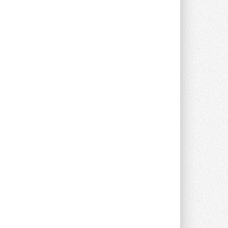
предложение оснащать все новые ...
1
28 ИЮЛЯ 2026
В Подмосковье запустят
производство холодильной
техники и теплообменного
оборудования
Проект реализует компания «ВЕЗА» ...
28 ИЮЛЯ 2026
Ридан объявил о старте продаж
автоматического
балансировочного клапана
Клапан APT‑R3 производится на заводе
в Лешково (Московская область) ...
27 ИЮЛЯ 2026
Шумоглушители собственного
производства от компании
TURKOV
Новая линейка пластинчатых
прямоугольных шумоглушителей ...
27 ИЮЛЯ 2026
Aquatherm Almaty 2026:
ключевая платформа для
развития инженерных систем