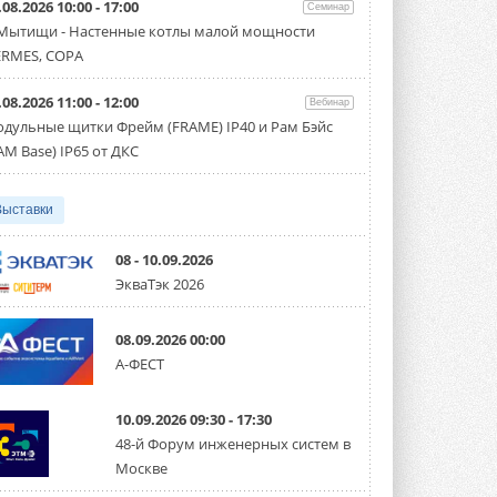
.08.2026 10:00 - 17:00
производительностью от 22,4 до 56 кВт.
Семинар
Суммарная длина трубопроводов ...
 Мытищи - Настенные котлы малой мощности
3 АВГУСТА 2026
RMES, COPA
«СиСофт Девелопмент» подвел
.08.2026 11:00 - 12:00
итоги конкурса студенческих
Вебинар
проектов «ТИМ-лидеры 2026»
дульные щитки Фрейм (FRAME) IP40 и Рам Бэйс
Новый сезон конкурса «ТИМ-лидеры»
AM Base) IP65 от ДКС
стартует уже в сентябре 2026 года ...
3 АВГУСТА 2026
Выставки
«Русклимат» укрепляет
партнёрство за Уралом
Президент Омского землячества в
08 - 10.09.2026
Москве Михаил Тимошенко посетил
ЭкваТэк 2026
Омск с трёхдневным рабочим визитом ...
31 ИЮЛЯ 2026
08.09.2026 00:00
Carrier модернизирует
А-ФЕСТ
флагманский чиллер AquaEdge
19XR
Чиллер получил новую версию,
10.09.2026 09:30 - 17:30
работающую на хладагенте R1234ze ...
31 ИЮЛЯ 2026
48-й Форум инженерных систем в
Москве
Mitsubishi расширяет