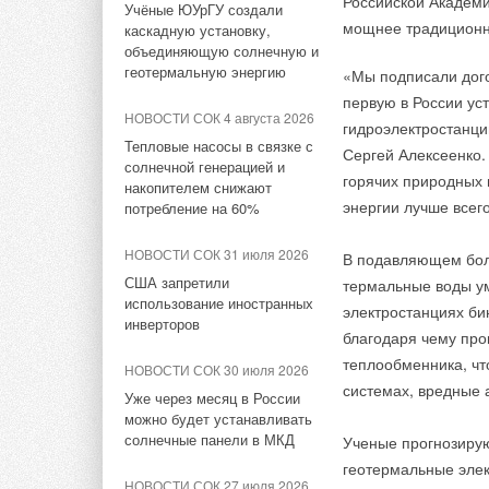
Российской Академи
Учёные ЮУрГУ создали
Новинка Henco – коллекторы
Российские котлы
мощнее традиционны
Привод оборудован 
каскадную установку,
MDSS для тёплого пола
зарубежного качества
объединяющую солнечную и
Кабель заказываетс
геотермальную энергию
«Мы подписали дог
3м, 5м.
ЖУРНАЛ СОК декабрь 2018
ЖУРНАЛ СОК май 2019
первую в России ус
Итоги года и перспективы
Инженерные решения ECO
НОВОСТИ СОК 4 августа 2026
гидроэлектростанци
Для заказа доступн
рынка. Есть ли повод для
Nova — прорыв 2019 года
Тепловые насосы в связке с
Сергей Алексеенко.
оптимизма?
24 В перем. тока и 
солнечной генерацией и
горячих природных 
ЖУРНАЛ СОК январь 2019
порадуют многих пол
накопителем снижают
ЖУРНАЛ СОК август 2018
энергии лучше всег
предшествующую м
потребление на 60%
Отопительная техника
Рынок труб для ГВС и ХВС
«Сигнал». Надёжные
сегодня и завтра. Опрос
решения существуют…
НОВОСТИ СОК 31 июля 2026
В подавляющем боль
ведущих экспертов
США запретили
термальные воды у
НОВОСТИ СОК 3 октября 2018
использование иностранных
электростанциях би
ЖУРНАЛ СОК август 2018
инверторов
Сформирована деловая
благодаря чему про
Виктор Васильев — о
программа выставки HI-TECH
теплообменника, чт
законах техноэволюции и
BUILDING 2018
НОВОСТИ СОК 30 июля 2026
рынке металлопласта
системах, вредные 
Уже через месяц в России
НОВОСТИ СОК 28 апреля
можно будет устанавливать
2018
ЖУРНАЛ СОК май 2018
солнечные панели в МКД
Ученые прогнозирую
Выход сервисного пакета
Программы лояльности.
геотермальные элек
для Desigo CC V3.0
Инструменты и результаты
НОВОСТИ СОК 27 июля 2026