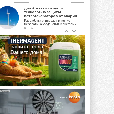
Для Арктики создали
технологию защиты
ветрогенераторов от аварий
Разработка учитывает влияние
мерзлоты, обледенения и снеговых ...
ВЧЕРА
Гибридный тепловой насос PV/T
Реклама
с одним общим испарителем
Исследователи предложили
конструкцию двухисточникового ...
ВЧЕРА
21-й ежегодный форум
«ЦОД-2026»
Мероприятие пройдет 2-3 сентября в
отеле Radisson Slavyanskaya. Форум
посетит более двух тысяч участников ...
ВЧЕРА
Реклама
Китайская Shenling представила
линейку тепловых насосов
«воздух-вода» на R290
Серия ThermaX R290 All-In-One
включает три модели ...