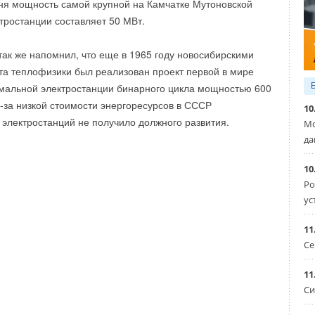
ня мощность самой крупной на Камчатке Мутоновской
тростанции составляет 50 МВт.
так же напомнил, что еще в 1965 году новосибирскими
та теплофизики был реализован проект первой в мире
мальной электростанции бинарного цикла мощностью 600
з-за низкой стоимости энергоресурсов в СССР
10
х электростанций не получило должного развития.
Мо
да
10
Ро
ус
11
Се
и
Системы трубопроводов
оматика, регуляторы, модули, термостаты,...
11
Си
Уведомления отключены