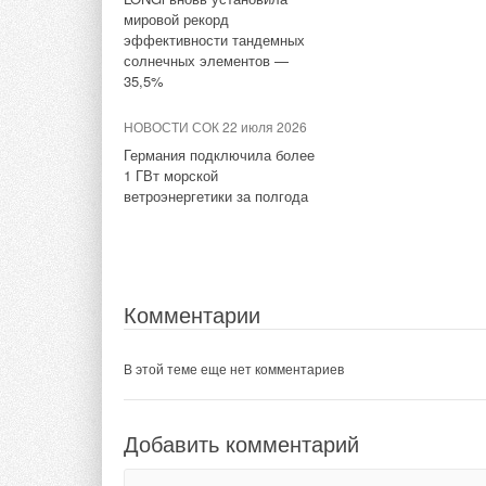
Комментарии
мировой рекорд
эффективности тандемных
В этой теме еще нет комментариев
В этой теме еще нет комментариев
солнечных элементов —
35,5%
Добавить комментарий
НОВОСТИ СОК 22 июля 2026
Добавить комментарий
Германия подключила более
Ваше имя *
Ваш E-mail *
1 ГВт морской
Ваше имя *
Ваш E-mail *
ветроэнергетики за полгода
Текст комментария
Текст комментария
Комментарии
В этой теме еще нет комментариев
Добавить комментарий