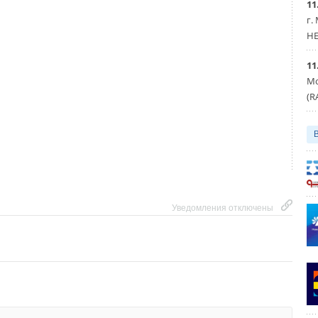
Уведомления отключены
11
г.
HE
11
Мо
(R
Уведомления отключены