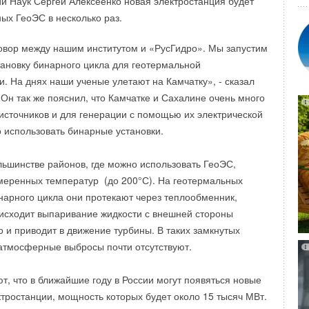
и Наук Сергей Алексеенко новая электростанция будет
х ГеоЭС в несколько раз.
встроенным коннектором для электрического кабеля.
я отдельно. Для заказа доступны кабели разной длины: 1м,
овор между нашим институтом и «РусГидро». Мы запустим
тановку бинарного цикла для геотермальной
и. На днях наши ученые улетают на Камчатку», - сказал
ы две модели приводов: M4410E с напряжением питания
 Он так же пояснил, что Камчатке и Сахалине очень много
M4410К – 24 В пост. тока. Цены на новые приводы
источников и для генерации с помощью их электрической
ьзователей, т.к. они почти вдвое ниже, чем на
о использовать бинарные установки.
одель.
шинстве районов, где можно использовать ГеоЭС,
меренных температур (до 200°С). На геотермальных
нарного цикла они протекают через теплообменник,
исходит выпаривание жидкости с внешней стороны
о и приводит в движение турбины. В таких замкнутых
атмосферные выбросы почти отсутствуют.
т, что в ближайшие году в России могут появяться новые
тростанции, мощность которых будет около 15 тысяч МВт.