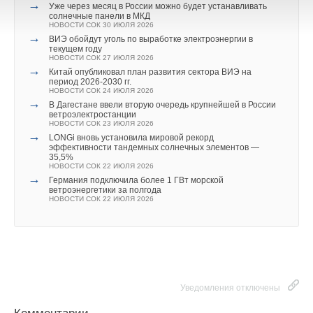
→
→
Уже через месяц в России можно будет устанавливать
«Турков» построит завод по производству холодильного
солнечные панели в МКД
и вентиляционного оборудования
НОВОСТИ СОК 30 ИЮЛЯ 2026
НОВОСТИ СОК 16 ИЮНЯ 2022
→
Текст комментария
→
ВИЭ обойдут уголь по выработке электроэнергии в
100 миллионов приводов
текущем году
НОВОСТИ СОК 21 ФЕВРАЛЯ 2020
НОВОСТИ СОК 27 ИЮЛЯ 2026
→
Китай опубликовал план развития сектора ВИЭ на
период 2026-2030 гг.
НОВОСТИ СОК 24 ИЮЛЯ 2026
→
В Дагестане ввели вторую очередь крупнейшей в России
ветроэлектростанции
НОВОСТИ СОК 23 ИЮЛЯ 2026
→
LONGi вновь установила мировой рекорд
Уведомления отключены
эффективности тандемных солнечных элементов —
35,5%
Комментарии
НОВОСТИ СОК 22 ИЮЛЯ 2026
→
Германия подключила более 1 ГВт морской
ветроэнергетики за полгода
Олег Иванович
17-07-2020
НОВОСТИ СОК 22 ИЮЛЯ 2026
И много интересно сумасшедших кто посетит?
Комментарий полезен?
ДА
НЕТ
Уведомления отключены