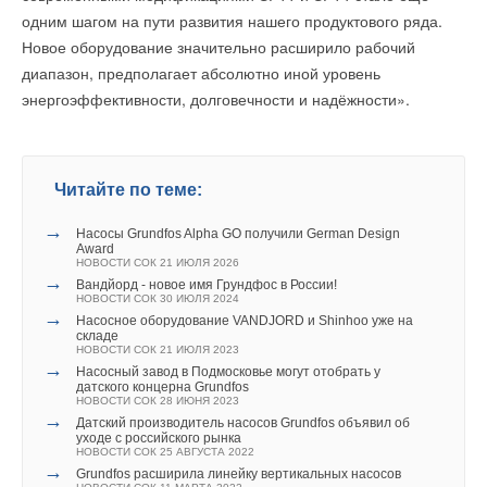
классическая австрийская аббревиатура «3Ш» (которая
одним шагом на пути развития нашего продуктового ряда.
означает «Шницель, Штрудель, Шнапс», а как без этого в
Новое оборудование значительно расширило рабочий
Австрии?), и вечерняя прогулка по рождественской Вене,
диапазон, предполагает абсолютно иной уровень
подарки для близких, и долгие задушевные беседы под
энергоэффективности, долговечности и надёжности».
вечер в ресторане.
Уведомления отключены
Комментарии
Читайте по теме:
В этой теме еще нет комментариев
→
Насосы Grundfos Alpha GO получили German Design
Award
НОВОСТИ СОК 21 ИЮЛЯ 2026
→
Вандйорд - новое имя Грундфос в России!
Добавить комментарий
НОВОСТИ СОК 30 ИЮЛЯ 2024
→
Насосное оборудование VANDJORD и Shinhoo уже на
Ваше имя *
складе
НОВОСТИ СОК 21 ИЮЛЯ 2023
→
Насосный завод в Подмосковье могут отобрать у
датского концерна Grundfos
Читайте по теме:
НОВОСТИ СОК 28 ИЮНЯ 2023
Ваш E-mail *
→
Датский производитель насосов Grundfos объявил об
→
«ВГР» - Форсаж 2023!
уходе с российского рынка
ЖУРНАЛ СОК ИЮНЬ 2023
НОВОСТИ СОК 25 АВГУСТА 2022
→
→
«Золотая» котельная
Grundfos расширила линейку вертикальных насосов
ЖУРНАЛ СОК ОКТЯБРЬ 2021