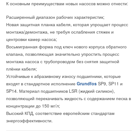
К основным преимуществам новых насосов можно отнести:
опытом, он же организовал взаимодействие с австрийскими
электронный билет
на сайте.
коллегами. Подобные поездки компания проводит уже не
Расширенный диапазон рабочих характеристик;
В рамках выставки:
впервые. И выбор Австрии для визита был не случаен,
Новая защитная планка кабеля, которая упрощает процесс
Vaillant работает в этой стране уже 120 лет. За это время
Специализированные разделы «Климатическое
монтажа/демонтажа, не требуя ослабления стяжек и
накоплен уникальный опыт в организации сервисного
оборудование» и «World of Water and Spa»
центровки камер насоса;
обслуживания отопительной техники.
Специальный проект NEW ENERGY, посвященный
Восьмигранная форма под ключ нового корпуса обратного
энергоэффективным технологиям и оборудованию
клапана, позволяющая значительно упростить процесс
Ежегодный конкурс «Бассейн года»
Гостей из Ростова-на-Дону и Нижнего Новгорода тепло
монтажа насоса с трубопроводом без снятия защитной
принимали в Вене. О работе сервисной службы Vaillant им
Традиционно в рамках выставки будет представлена
плёнки кабеля;
подробно рассказал её руководитель Михаэль Хаас. Его
насыщенная деловая программа.
Устойчивые к абразивному износу подшипники, которые
сотрудники, а их в Австрии насчитывается 270 человек,
входят в стандартное исполнение
Grundfos
SP9, SP11 и
обслуживают более четверти миллиона единиц
Более подробно
ознакомиться с деловой программой
SP14. Материал подшипников LSR (жидкий силикон),
оборудования.
можно на сайте.
позволяющий перекачивать жидкость с содержанием песка в
Как работает «горячая линия» (call-center), которая в год
концентрации до 150 мг/л;
обрабатывает 160 тысяч заявок, как организована
Высокий КПД, соответствие европейским стандартам
техническая поддержка, снабжение запасными частями,
энергоэффективности.
Читайте по теме:
гарантийный и послегарантийный ремонт оборудования?
→
Ответы были даны на все вопросы гостей. Участники поездки
Гибридный тепловой насос PV/T с одним общим