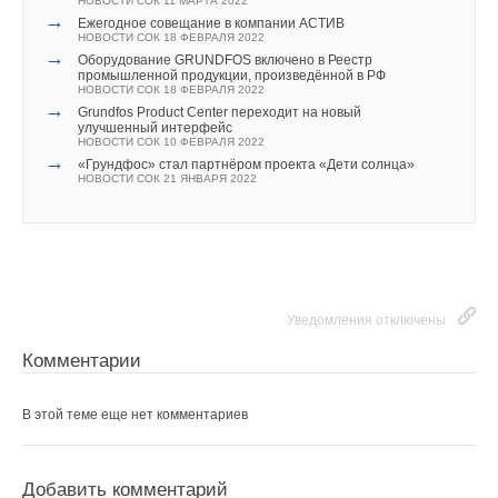
Текст комментария
НОВОСТИ СОК 11 МАРТА 2022
→
→
История создания настенных конденсационных газовых
Ежегодное совещание в компании АСТИВ
котлов
НОВОСТИ СОК 18 ФЕВРАЛЯ 2022
ЖУРНАЛ СОК ЯНВАРЬ 2021
→
Оборудование GRUNDFOS включено в Реестр
→
Smart-анализатор дымовых газов testo 300 —
промышленной продукции, произведённой в РФ
инновационный прибор для настройки систем
НОВОСТИ СОК 18 ФЕВРАЛЯ 2022
отопления
→
Grundfos Product Center переходит на новый
ЖУРНАЛ СОК ЯНВАРЬ 2021
улучшенный интерфейс
→
История создания настенных газовых котлов. Создание
НОВОСТИ СОК 10 ФЕВРАЛЯ 2022
первых проточных газовых нагревателей и котлов
→
«Грундфос» стал партнёром проекта «Дети солнца»
ЖУРНАЛ СОК СЕНТЯБРЬ 2020
НОВОСТИ СОК 21 ЯНВАРЯ 2022
→
Ведущие производители котельного оборудования
оценили новый smart-анализатор testo 300
ЖУРНАЛ СОК СЕНТЯБРЬ 2019
→
Pro.Expert, или Как заинтересовать профессионального
монтажника на рынке B2B
ЖУРНАЛ СОК ИЮЛЬ 2019
→
В начале 2019 обновилась линейка котлов Скат (Ray)
НОВОСТИ СОК 24 ЯНВАРЯ 2019
Уведомления отключены
→
Protherm дарит подарки
НОВОСТИ СОК 13 ДЕКАБРЯ 2018
Комментарии
→
Тепло значит добро. Protherm и Фонд Константина
Хабенского помогают детям
ЖУРНАЛ СОК ДЕКАБРЬ 2018
В этой теме еще нет комментариев
Добавить комментарий