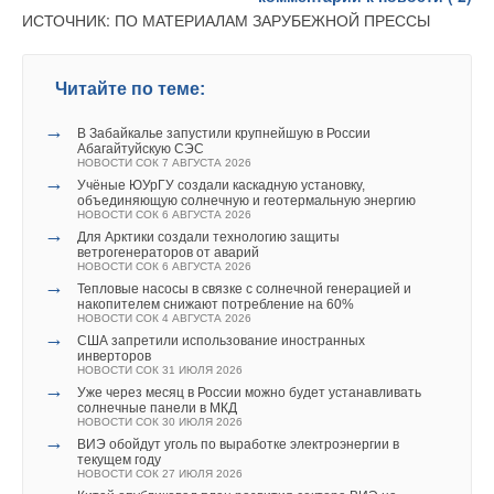
Ваше имя *
ИСТОЧНИК: ПО МАТЕРИАЛАМ ЗАРУБЕЖНОЙ ПРЕССЫ
Добавить комментарий
Читайте по теме:
Ваш E-mail *
Ваше имя *
→
Читайте по теме:
«РУСКЛИМАТ Fest 2026» в Уфе собрал свыше 700
профи климатической отрасли
НОВОСТИ СОК 3 АВГУСТА 2026
→
В Забайкалье запустили крупнейшую в России
→
Инверторные накопительные водонагреватели Royal
Абагайтуйскую СЭС
Ваш E-mail *
Thermo: чем отличаются три серии
Текст комментария
НОВОСТИ СОК 7 АВГУСТА 2026
ЖУРНАЛ СОК АВГУСТ 2026
→
Учёные ЮУрГУ создали каскадную установку,
→
«Русклимат» укрепляет партнёрство за Уралом
объединяющую солнечную и геотермальную энергию
НОВОСТИ СОК 31 ИЮЛЯ 2026
НОВОСТИ СОК 6 АВГУСТА 2026
→
Royal Thermo укрепляет технологическое лидерство:
→
Текст комментария
Для Арктики создали технологию защиты
компания получила патент на новую разработку
ветрогенераторов от аварий
НОВОСТИ СОК 3 ИЮЛЯ 2026
НОВОСТИ СОК 6 АВГУСТА 2026
→
Как «Русклимат» формирует новые стандарты в ОВКЭС
→
Тепловые насосы в связке с солнечной генерацией и
НОВОСТИ СОК 2 ИЮЛЯ 2026
накопителем снижают потребление на 60%
→
Российское качество мирового уровня
НОВОСТИ СОК 4 АВГУСТА 2026
НОВОСТИ СОК 26 ИЮНЯ 2026
→
США запретили использование иностранных
→
ЕВРАРОС и РЭЦ обсудили возможности для роста
инверторов
НОВОСТИ СОК 16 ИЮНЯ 2026
НОВОСТИ СОК 31 ИЮЛЯ 2026
→
→
AURUS на ПМЭФ-2026: превосходство дизайна
Уже через месяц в России можно будет устанавливать
НОВОСТИ СОК 10 ИЮНЯ 2026
солнечные панели в МКД
→
НОВОСТИ СОК 30 ИЮЛЯ 2026
Русклимат на ПМЭФ-2026: инновации и партнёрства
→
НОВОСТИ СОК 9 ИЮНЯ 2026
ВИЭ обойдут уголь по выработке электроэнергии в
→
текущем году
Свежий воздух без компромиссов: новые приточно-
НОВОСТИ СОК 27 ИЮЛЯ 2026
вытяжные установки SHUFT UniMAX для квартиры и
→
частного дома