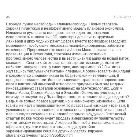
Текст комментария
Ali
15-02-2017
Свобода лучше несвободы наличием свободы. Новые стартапы
хоронят гигантскую и неэффективную модель плановой экономики.
Невидимая рука рынка поощряет своих адептов, позволяя
использовать компактные 3D-принтеры для печати круизных
лайнеров и дико модных ракет SpaceX вместо громоздких заводских
помещений, требующие множества квалифицированных рабочих и
инженеров. Прорывные технологии Илона Маска, показанные на
презентации в PowerPoint, способны изменить сознание
прогрессивного человечества и вывести цивилизацию на новый виток
сознания... Сектор хайтек-стартапов стремительным домкратом
набирает популярность у хипстеров, инстаграммеров 2.0 и гиков.
Укутавшись теплыми клетчатыми пледами, я организовал тим-билдинг
и коворкинг со сподвижниками по брайтонской интеллигенции. В
процессе поедания митболов и выпивания крафтового норвежского
пива в винтажной ламповой атмосфере придуман был ряд модных
инновационных стартапов основанных на 5D-технологиях. Если у
Илона Маска, Сергея Мавроди и Элизабет Холмс получилось, то
почему не получится у Льва Щаранского, интеллигента и диссидента?
Ведь я не только правозащитник, но и немножечко бизнесмен. Если
гранты не идут к правозащитнику, то правозащитник идет к грантам. В
условиях кризиса и падения интереса к сланцевой нефти на первый
план выходит создание технологий прорыва в будущее. Этот новый
стартап позже можно будет продать американскому правительству
или китайским инвесторам. И хорошо бы, чтоб этим занимались не
аферисты, жулики и шарлатаны, а люди, достойно
зарекомендовавшие себя и в других областях. http://lev-
sharansky2.livejournal.com/355810.html