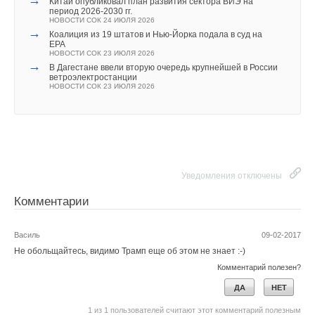
Китай опубликовал план развития сектора ВИЭ на
ЖУРНАЛ СОК ИЮНЬ 2026
период 2026-2030 гг.
НОВОСТИ СОК 24 ИЮЛЯ 2026
→
Коалиция из 19 штатов и Нью-Йорка подала в суд на
EPA
НОВОСТИ СОК 23 ИЮЛЯ 2026
→
В Дагестане ввели вторую очередь крупнейшей в России
ветроэлектростанции
НОВОСТИ СОК 23 ИЮЛЯ 2026
Уведомления отключены
Комментарии
В этой теме еще нет комментариев
Уведомления отключены
Комментарии
Добавить комментарий
Ваше имя *
Василь
09-02-2017
Не обольщайтесь, видимо Трамп еще об этом не знает :-)
Комментарий полезен?
Ваш E-mail *
ДА
НЕТ
1
из
1
пользователей считают этот комментарий полезным