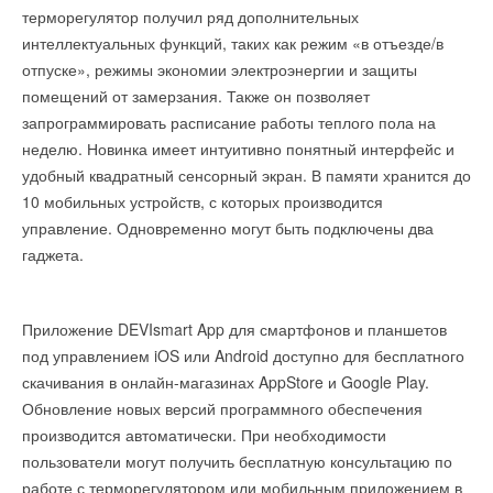
терморегулятор получил ряд дополнительных
6 октября 2016 года с 10:30 – 17:00 (регистрация с 10:30 до
спиральными компрессорами.
интеллектуальных функций, таких как режим «в отъезде/в
11:00) журнал С.О.К. проведет конференцию
С появлением новых моделей CHA/IK/WP 91-152 –Р CLINT
отпуске», режимы экономии электроэнергии и защиты
«Использование конденсационного оборудования для
способен предложить полную линейку энергоэффективных
помещений от замерзания. Также он позволяет
инженерного обустройства современных зданий».
чиллеров класса «А» холодопроизводительностью от 22 до
запрограммировать расписание работы теплого пола на
В ходе мероприятия будут затронуты технические,
180 кВт. За счет широкого выбора дополнительных
неделю. Новинка имеет интуитивно понятный интерфейс и
нормативные и экономические аспекты использования
принадлежностей агрегаты данной серии отличаются
удобный квадратный сенсорный экран. В памяти хранится до
конденсационного оборудования, а также обозначены
эксплуатационной гибкостью, при этом благодаря
10 мобильных устройств, с которых производится
новейшие тренды и дана оценка текущей ситуации на
специальным техническим и конструкционным особенностям
управление. Одновременно могут быть подключены два
российском рынке.
могут эффективно использоваться сразу после монтажа.
гаджета.
Благодаря компактности чиллеры данной серии
В дискуссии примут участие около 100 профессионалов
соответствуют самым жестким требованиям к монтажному
инженерного обустройства зданий (монтажники,
Приложение DEVIsmart App для смартфонов и планшетов
пространству, возникающим, например, при модернизации
проектировщики), ведущие производители
под управлением iOS или Android доступно для бесплатного
существующих зданий, в которых место под инженерное
конденсационного оборудования, представители отраслевых
скачивания в онлайн-магазинах AppStore и Google Play.
оборудование крайне ограниченно.Промышленный холдинг
регулирующих структур, а также – профильных
Обновление новых версий программного обеспечения
G.I.Industrial Holding расширил популярную линейку
исследовательских организаций и вузов. Цель мероприятия
производится автоматически. При необходимости
чиллеров CLINT. В серии AQUAPLUS появились новые
– обмен актуальной информацией в технологической сфере,
пользователи могут получить бесплатную консультацию по
энергоэффективные модели холодопроизводительностью
сфере отраслевого законодательства, подготовки кадров и
работе с терморегулятором или мобильным приложением в
22-50 кВт с инверторными компрессорами и компрессорами