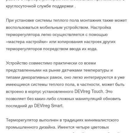
т.д. применительно к конденсационному оборудованию.
круглосуточной службе поддержки .
типа Digital Scroll. Агрегаты оснащены пластинчатыми
теплообменниками и работают на фреоне R410A. Это
Модераторами дискуссии станут Гудко А.Н., главный
При установке системы теплого пола монтажник также может
позволило получить высокие коэффициенты EER и сезонный
редактор журнала С.О.К. и Артиков Р. Х-Б., член
воспользоваться мобильным устройством. Настройка
ESEER, что характеризует эффективность работы
Экспертного Совета при комитете по энергетике Госдумы,
терморегулятора легко осуществляется с помощью
оборудования при частичных загрузках. Кроме того
зам. генерального директора НП «Российское
«мастера настройки» или копирования настроек других
инверторные компрессоры имеют более высокий срок
теплоснабжение»
терморегуляторов посредством ввода их кода.
службы в сравнении с традиционными спиральными
компрессорами.
По вопросам регистрации в качестве участников и
Устройство совместимо практически со всеми
докладчиков обращаться: Александр Николаевич Гудко +7
С появлением новых моделей CHA/IK/WP 91-152 –Р CLINT
представленными на рынке датчиками температуры и
(499) 967-77-00 (раб.) #602 либо через
форму
способен предложить полную линейку энергоэффективных
типами декоративных рамок, оно легко интегрируются в уже
регистрации
.
чиллеров класса «А» холодопроизводительностью от 22 до
имеющиеся системы теплого пола, в частности, может быть
180 кВт. За счет широкого выбора дополнительных
встроено в корпус установленного DEVIreg Touch. Это
принадлежностей агрегаты данной серии отличаются
позволяет без каких-либо сложных манипуляций обновить
эксплуатационной гибкостью, при этом благодаря
последний до DEVIreg Smart.
Читайте по теме:
специальным техническим и конструкционным особенностям
→
Гибридный тепловой насос PV/T с одним общим
могут эффективно использоваться сразу после монтажа.
Терморегулятор выполнен в традициях минималистского
испарителем
Благодаря компактности чиллеры данной серии
НОВОСТИ СОК 5 АВГУСТА 2026
промышленного дизайна. Имеется четыре цветовых
→
Корпорация «Термекс» представила передовой опыт