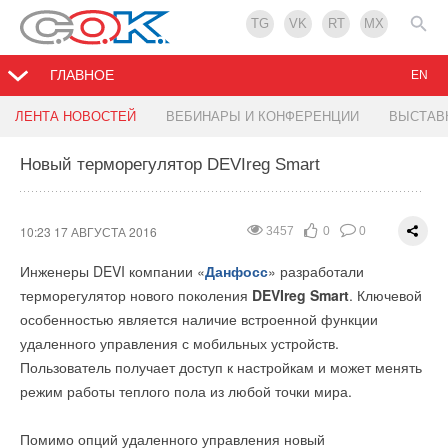
TG
VK
RT
MX
ГЛАВНОЕ
EN
Обновлена линейка чиллеров серии AQUAPLUS
II отраслевая конференция по конденсационным
ЛЕНТА НОВОСТЕЙ
ВЕБИНАРЫ И КОНФЕРЕНЦИИ
ВЫСТАВ
котлам
Новый терморегулятор DEVIreg Smart
10:17 17 АВГУСТА 2016
2745
0
0
13:52 16 АВГУСТА 2016
2035
3
0
Промышленный холдинг G.I.Industrial Holding расширил
популярную линейку чиллеров
CLINT
. В серии AQUAPLUS
II отраслевая конференция «Использование
10:23 17 АВГУСТА 2016
3457
0
0
появились новые энергоэффективные модели
конденсационного оборудования для инженерного
Инженеры DEVI компании «
Данфосс
» разработали
холодопроизводительностью 22-50 кВт с инверторными
обустройства современных зданий»
включена в деловую
терморегулятор нового поколения
DEVIreg Smart
. Ключевой
компрессорами и компрессорами типа Digital Scroll. Агрегаты
программу VI Международного конгресса
особенностью является наличие встроенной функции
оснащены пластинчатыми теплообменниками и работают на
«Энергосбережение и энергоэффективность – динамика
удаленного управления с мобильных устройств.
фреоне R410A. Это позволило получить высокие
развития» в рамках международных специализированных
Пользователь получает доступ к настройкам и может менять
коэффициенты EER и сезонный ESEER, что характеризует
выставок «Энергосбережение и энергоэффективность.
режим работы теплого пола из любой точки мира.
эффективность работы оборудования при частичных
Инновационные технологии и оборудование», «Котлы и
загрузках. Кроме того инверторные компрессоры имеют
горелки».
Помимо опций удаленного управления новый
более высокий срок службы в сравнении с традиционными