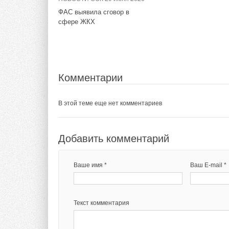
ФАС выявила сговор в
Комментарии
Комментарии
сфере ЖКХ
В этой теме еще нет комментариев
В этой теме еще нет комментариев
Добавить комментарий
Добавить комментарий
Комментарии
Ваше имя *
Ваше имя *
Ваш E-mail *
Ваш E-mail *
В этой теме еще нет комментариев
Добавить комментарий
Текст комментария
Текст комментария
Ваше имя *
Ваш E-mail *
Текст комментария