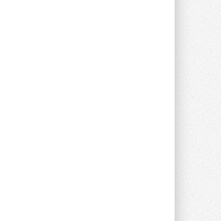
опроса Daikin о восприятии жары ...
28 ИЮЛЯ 2026
CDU производства LG прошёл
валидацию NVIDIA для ИИ-дата-
центров
Компания становится официальным
партнёром NVIDIA по системам ...
28 ИЮЛЯ 2026
В Великобритании предлагают
сделать кондиционирование
обязательным для новостроек
Либеральные демократы внесли
предложение оснащать все новые ...
1
28 ИЮЛЯ 2026
В Подмосковье запустят
производство холодильной
техники и теплообменного
оборудования
Проект реализует компания «ВЕЗА» ...
28 ИЮЛЯ 2026
Ридан объявил о старте продаж
автоматического
балансировочного клапана