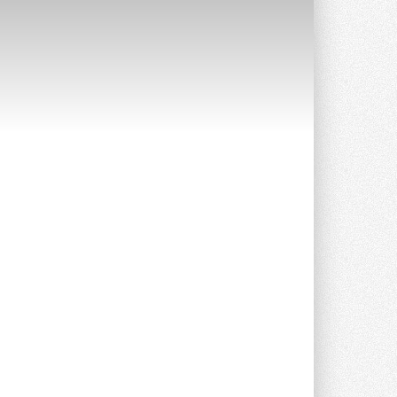
Уже через месяц в России
можно будет устанавливать
солнечные панели в МКД
С 1 сентября снимается запрет на
микрогенерацию в многоквартирных ...
30 ИЮЛЯ 2026
Канальные вентиляторы с ЕС-
двигателями Sysimple TRS EC
Poti
Новинка от Системэйр —
прямоугольный канальный ...
30 ИЮЛЯ 2026
Краска для окон: как выбрать
состав, который не
растрескается после первой
зимы
Частые вопросы о краске для окон ...
30 ИЮЛЯ 2026
СИЭНПИ РУС представила
новую серию консольных
насосов NM
Усовершенствованная гидравлика
помогает снизить энергопотребление ...
30 ИЮЛЯ 2026