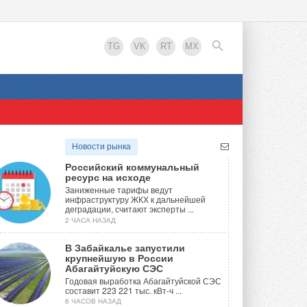
TG
VK
RT
MX
EN
Новости рынка
Российский коммунальный
ресурс на исходе
Заниженные тарифы ведут
инфраструктуру ЖКХ к дальнейшей
деградации, считают эксперты ...
2 ЧАСА НАЗАД
В Забайкалье запустили
крупнейшую в России
Абагайтуйскую СЭС
Годовая выработка Абагайтуйской СЭС
составит 223 221 тыс. кВт-ч ...
6 ЧАСОВ НАЗАД