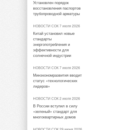
Установлен порядок
модульный ЦОД с
модульный ЦОД с
восстановления паспортов
плотностью 54 кВт на стойку
плотностью 54 кВт на стойку
трубопроводной арматуры
НОВОСТИ СОК 3 августа 2026
НОВОСТИ СОК 3 августа 2026
НОВОСТИ СОК 7 июля 2026
Samsung выпускает VRF-
Samsung выпускает VRF-
Китай установил новые
систему DVM на R32
систему DVM на R32
стандарты
энергопотребления и
НОВОСТИ СОК 3 августа 2026
НОВОСТИ СОК 3 августа 2026
эффективности для
Линейка крышных
Линейка крышных
солнечной индустрии
вентиляторов НЕВАТОМ
вентиляторов НЕВАТОМ
VKR-E дополнена новым
VKR-E дополнена новым
НОВОСТИ СОК 7 июля 2026
типоразмером 11,2
типоразмером 11,2
Минэкономразвития вводит
статус «технологических
НОВОСТИ СОК 31 июля 2026
НОВОСТИ СОК 31 июля 2026
лидеров»
«Русклимат» укрепляет
«Русклимат» укрепляет
партнёрство за Уралом
партнёрство за Уралом
НОВОСТИ СОК 2 июля 2026
В России вступил в силу
«зеленый» стандарт для
многоквартирных домов
Тэги:
Тэги:
Аксессуары
Компьютерная техника, программы
НОВОСТИ СОК 29 июня 2026