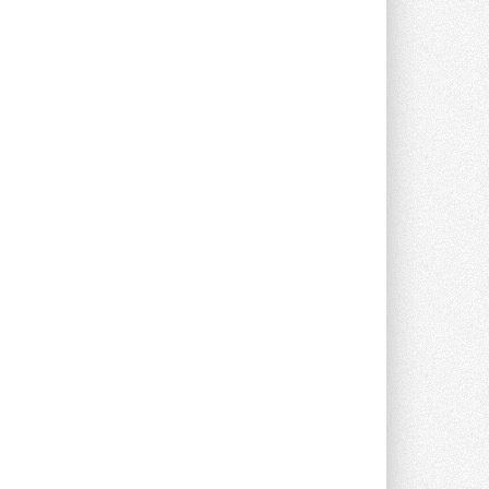
Группа «Теплолюкс» открыла
новую производственную
площадку
Открытие нового завода состоялось
сегодня в Мытищах ...
29 ИЮЛЯ 2026
Stiebel Eltron — спонсирует
международные соревнования
25 спортсменов, выступающих в
прыжках с трамплина и лыжном
двоеборье на международных ...
29 ИЮЛЯ 2026
Новый фирменный магазин
Midea открылся в Сургуте
Компания «Даичи» совместно с
партнером «Энердрим» открыла новый
фирменный магазин Midea в Сургуте ...
29 ИЮЛЯ 2026
Токио — лидер по
интенсивности использования
кондиционеров
Данные получены в ходе очередного