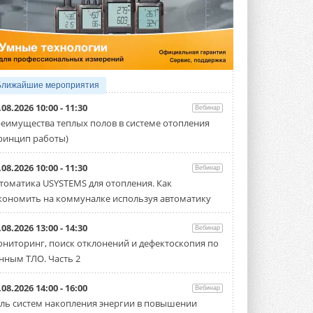
5 АВГУСТА 2026
21-й ежегодный форум
«ЦОД-2026»
Мероприятие пройдет 2-3 сентября в
отеле Radisson Slavyanskaya. Форум
посетит более двух тысяч участников ...
Ближайшие мероприятия
5 АВГУСТА 2026
.08.2026 10:00 - 11:30
Вебинар
Китайская Shenling представила
еимущества теплых полов в системе отопления
линейку тепловых насосов
ринцип работы)
«воздух-вода» на R290
Серия ThermaX R290 All-In-One
включает три модели ...
.08.2026 10:00 - 11:30
Вебинар
4 АВГУСТА 2026
томатика USYSTEMS для отопления. Как
кономить на коммуналке используя автоматику
Тепловые насосы в связке с
солнечной генерацией и
накопителем снижают
.08.2026 13:00 - 14:30
Вебинар
потребление на 60%
ниторинг, поиск отклонений и дефектоскопия по
Исследователи из Италии установили ...
нным ТЛО. Часть 2
4 АВГУСТА 2026
«РУСКЛИМАТ Fest 2026» в Уфе
.08.2026 14:00 - 16:00
Вебинар
собрал свыше 700 профи
ль систем накопления энергии в повышении
климатической отрасли