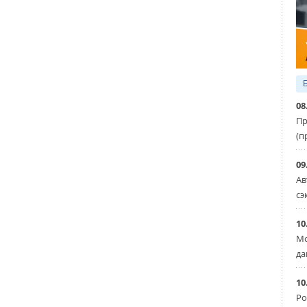
08
Пр
(п
09
Ав
сэ
10
Мо
да
10
Ро