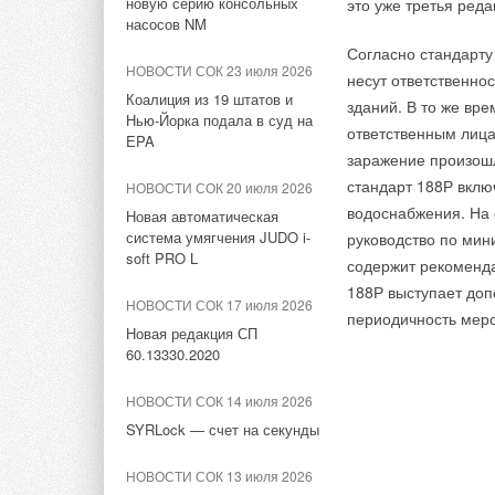
новую серию консольных
это уже третья ред
Причиной стали раз
НОВОСТИ СОК 6 августа 2026
НОВОСТИ СОК 6 августа 2026
насосов NM
Для Арктики создали
Для Арктики создали
Согласно стандарту
Как отметили предс
технологию защиты
технологию защиты
НОВОСТИ СОК 23 июля 2026
несут ответственно
ветрогенераторов от аварий
ветрогенераторов от аварий
которых проводила 
Коалиция из 19 штатов и
зданий. В то же вр
В ходе эксперимент
Нью-Йорка подала в суд на
НОВОСТИ СОК 5 августа 2026
НОВОСТИ СОК 5 августа 2026
ответственным лица
которые практическ
EPA
заражение произошл
Универсальный пульт Z037-
Универсальный пульт Z037-
идет о сочетании те
5C0 от НЕВАТОМ
5C0 от НЕВАТОМ
стандарт 188Р вклю
НОВОСТИ СОК 20 июля 2026
турбулентности и та
водоснабжения. На
Новая автоматическая
НОВОСТИ СОК 5 августа 2026
НОВОСТИ СОК 5 августа 2026
система умягчения JUDO i-
руководство по мин
21-й ежегодный форум
21-й ежегодный форум
soft PRO L
содержит рекоменд
«ЦОД-2026»
«ЦОД-2026»
188Р выступает доп
НОВОСТИ СОК 17 июля 2026
периодичность меро
НОВОСТИ СОК 3 августа 2026
НОВОСТИ СОК 3 августа 2026
Новая редакция СП
«РУСКЛИМАТ Fest 2026» в
«РУСКЛИМАТ Fest 2026» в
60.13330.2020
Уфе собрал свыше 700
Уфе собрал свыше 700
профи климатической
профи климатической
НОВОСТИ СОК 14 июля 2026
отрасли
отрасли
SYRLock — счет на секунды
НОВОСТИ СОК 3 августа 2026
НОВОСТИ СОК 3 августа 2026
НОВОСТИ СОК 13 июля 2026
«Датарк» испытал
«Датарк» испытал