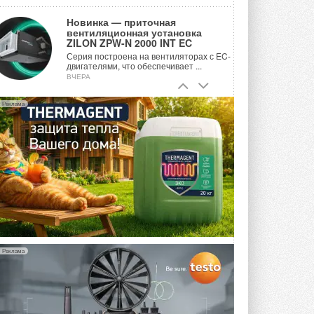
Новинка — приточная
вентиляционная установка
ZILON ZPW-N 2000 INT EC
Серия построена на вентиляторах с EC-
двигателями, что обеспечивает ...
ВЧЕРА
Учёные ЮУрГУ создали
Реклама
каскадную установку,
объединяющую солнечную и
геотермальную энергию
Природосберегающие технологии ...
ВЧЕРА
Для Арктики создали
технологию защиты
ветрогенераторов от аварий
Разработка учитывает влияние
мерзлоты, обледенения и снеговых ...
ВЧЕРА
Реклама
Гибридный тепловой насос PV/T
с одним общим испарителем
Исследователи предложили
конструкцию двухисточникового ...