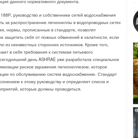
акция данного нормативного документа.
ногласия в методах и процедурах проведения тестов.
 188Р, руководство и собственники сетей водоснабжения
тавители других автомобильных концернов, условия, при
сть за распространение легионеллы в водопроводных сетях
опыты корпорация Daimler, не соответствуют реальности.
емя, нормы, прописанные в стандарте, позволят
ов были созданы идеальные условия для возгорания,
м защитить себя от ложных обвинений в халатности, если
и невозможно воспроизвести в реальной системе (речь
о из неизвестных сторонних источников. Кроме того,
мпературы, количества хладагента, скорости течения,
чает в себя требования к системам питьевого
к далее).
 сегодняшний день ASHRAE уже разработала специальное
имизации рисков заражения легионеллезом, которое
ации по обслуживанию систем водоснабжению. Стандарт
олнением к этому руководству и определяет список и
приятий, которые должны проводиться.