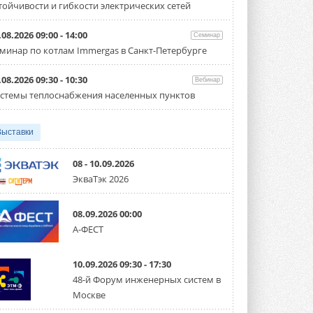
тойчивости и гибкости электрических сетей
Организатором выступил торгово-
производственный холдинг ...
3 АВГУСТА 2026
.08.2026 09:00 - 14:00
Семинар
минар по котлам Immergas в Санкт-Петербурге
«Датарк» испытал модульный
ЦОД с плотностью 54 кВт на
стойку
.08.2026 09:30 - 10:30
Вебинар
Испытания прошли на собственной
стемы теплоснабжения населенных пунктов
производственной площадке и были ...
3 АВГУСТА 2026
Выставки
Samsung выпускает VRF-
систему DVM на R32
Линейка включает семь типоразмеров
08 - 10.09.2026
производительностью от 22,4 до 56 кВт.
ЭкваТэк 2026
Суммарная длина трубопроводов ...
3 АВГУСТА 2026
08.09.2026 00:00
«СиСофт Девелопмент» подвел
А-ФЕСТ
итоги конкурса студенческих
проектов «ТИМ-лидеры 2026»
Новый сезон конкурса «ТИМ-лидеры»
10.09.2026 09:30 - 17:30
стартует уже в сентябре 2026 года ...
3 АВГУСТА 2026
48-й Форум инженерных систем в
Москве
«Русклимат» укрепляет