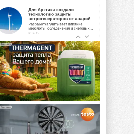
Для Арктики создали
технологию защиты
ветрогенераторов от аварий
Разработка учитывает влияние
мерзлоты, обледенения и снеговых ...
ВЧЕРА
Гибридный тепловой насос PV/T
Реклама
с одним общим испарителем
Исследователи предложили
конструкцию двухисточникового ...
5 АВГУСТА 2026
21-й ежегодный форум
«ЦОД-2026»
Мероприятие пройдет 2-3 сентября в
отеле Radisson Slavyanskaya. Форум
посетит более двух тысяч участников ...
5 АВГУСТА 2026
Реклама
Китайская Shenling представила
линейку тепловых насосов
«воздух-вода» на R290
Серия ThermaX R290 All-In-One
включает три модели ...