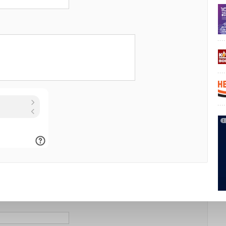
2017!
 выставки ISH (Германия)
о в России (российский сайт)
Уведомления отключены