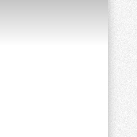
Краска для окон: как выбрать
состав, который не
растрескается после первой
зимы
Частые вопросы о краске для окон ...
30 ИЮЛЯ 2026
СИЭНПИ РУС представила
новую серию консольных
насосов NM
Усовершенствованная гидравлика
помогает снизить энергопотребление ...
30 ИЮЛЯ 2026
Группа «Теплолюкс» открыла
новую производственную
площадку
Открытие нового завода состоялось
сегодня в Мытищах ...
29 ИЮЛЯ 2026
Stiebel Eltron — спонсирует
международные соревнования
25 спортсменов, выступающих в
прыжках с трамплина и лыжном
двоеборье на международных ...
29 ИЮЛЯ 2026