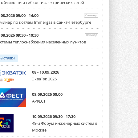
тойчивости и гибкости электрических сетей
производительностью от 22,4 до 56 кВт.
Суммарная длина трубопроводов ...
3 АВГУСТА 2026
.08.2026 09:00 - 14:00
Семинар
минар по котлам Immergas в Санкт-Петербурге
«СиСофт Девелопмент» подвел
итоги конкурса студенческих
проектов «ТИМ-лидеры 2026»
.08.2026 09:30 - 10:30
Вебинар
Новый сезон конкурса «ТИМ-лидеры»
стемы теплоснабжения населенных пунктов
стартует уже в сентябре 2026 года ...
3 АВГУСТА 2026
Выставки
«Русклимат» укрепляет
партнёрство за Уралом
Президент Омского землячества в
08 - 10.09.2026
Москве Михаил Тимошенко посетил
ЭкваТэк 2026
Омск с трёхдневным рабочим визитом ...
31 ИЮЛЯ 2026
08.09.2026 00:00
Carrier модернизирует
А-ФЕСТ
флагманский чиллер AquaEdge
19XR
Чиллер получил новую версию,
10.09.2026 09:30 - 17:30
работающую на хладагенте R1234ze ...
31 ИЮЛЯ 2026
48-й Форум инженерных систем в
Москве
Mitsubishi расширяет