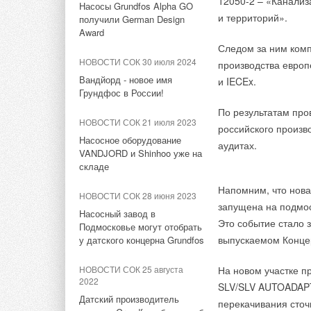
12050-2 – «Канализ
пройдет с 14 по 1
от De Dietrich
Насосы Grundfos Alpha GO
НОВОСТИ СОК 7 августа 2026
Компактность.
и территорий».
получили German Design
Новая платформа
Energy Regula в новом
Страной-партнером 
Award
НОВОСТИ СОК 29 июня 2026
помощью шлюзов 
диаметре — DN400/350
Следом за ним комп
такого выбора стал 
Бренд De Dietrich
НОВОСТИ СОК 30 июля 2024
производства евро
по сравнению с 201
представил обновленную
НОВОСТИ СОК 6 августа 2026
линейку стальных котлов
Вандйорд - новое имя
и IECEx.
выставочных площад
Новинка — приточная
серии CA R
Грундфос в России!
страной-участницей
вентиляционная установка
По результатам про
ZILON ZPW-N 2000 INT EC
5377 квадратных ме
НОВОСТИ СОК 24 июня 2026
НОВОСТИ СОК 21 июля 2023
российского произв
«БДР Термия Рус» провела
Насосное оборудование
НОВОСТИ СОК 6 августа 2026
аудитах.
Традиционно выста
стратегическую
VANDJORD и Shinhoo уже на
Учёные ЮУрГУ создали
и немецких ассоциа
конференцию для
складе
каскадную установку,
дистрибьюторов
отопительной техни
объединяющую солнечную и
Напомним, что нова
энергосберегающег
НОВОСТИ СОК 28 июня 2023
геотермальную энергию
запущена на подмос
НОВОСТИ СОК 16 июня 2026
Насосный завод в
Это событие стало 
Назначение Алексея
В 2015 году в выста
Подмосковье могут отобрать
НОВОСТИ СОК 6 августа 2026
выпускаемом Конце
Мишукова на должность
у датского концерна Grundfos
другие страны: 150
Для Арктики создали
коммерческого директора
посетило 196777 чел
технологию защиты
«БДР Термия Рус»
НОВОСТИ СОК 25 августа
На новом участке п
ветрогенераторов от аварий
стран-посетителей:
2022
SLV/SLV AUTOADAP
Турция, Великобрит
НОВОСТИ СОК 15 июня 2026
Датский производитель
перекачивания сто
НОВОСТИ СОК 6 августа 2026