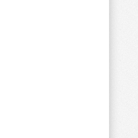
предложение оснащать все новые ...
1
28 ИЮЛЯ 2026
В Подмосковье запустят
производство холодильной
техники и теплообменного
оборудования
Проект реализует компания «ВЕЗА» ...
28 ИЮЛЯ 2026
Ридан объявил о старте продаж
автоматического
балансировочного клапана
Клапан APT‑R3 производится на заводе
в Лешково (Московская область) ...
27 ИЮЛЯ 2026
Шумоглушители собственного
производства от компании
TURKOV
Новая линейка пластинчатых
прямоугольных шумоглушителей ...
27 ИЮЛЯ 2026
Aquatherm Almaty 2026:
ключевая платформа для
развития инженерных систем