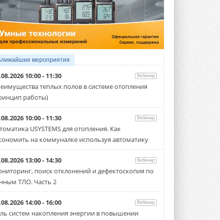
4 АВГУСТА 2026
Тепловые насосы в связке с
солнечной генерацией и
накопителем снижают
потребление на 60%
Исследователи из Италии установили ...
Ближайшие мероприятия
4 АВГУСТА 2026
.08.2026 10:00 - 11:30
Вебинар
«РУСКЛИМАТ Fest 2026» в Уфе
еимущества теплых полов в системе отопления
собрал свыше 700 профи
ринцип работы)
климатической отрасли
Организатором выступил торгово-
производственный холдинг ...
.08.2026 10:00 - 11:30
Вебинар
3 АВГУСТА 2026
томатика USYSTEMS для отопления. Как
кономить на коммуналке используя автоматику
«Датарк» испытал модульный
ЦОД с плотностью 54 кВт на
стойку
.08.2026 13:00 - 14:30
Вебинар
Испытания прошли на собственной
ниторинг, поиск отклонений и дефектоскопия по
производственной площадке и были ...
нным ТЛО. Часть 2
3 АВГУСТА 2026
Samsung выпускает VRF-
.08.2026 14:00 - 16:00
Вебинар
систему DVM на R32
ль систем накопления энергии в повышении
Линейка включает семь типоразмеров