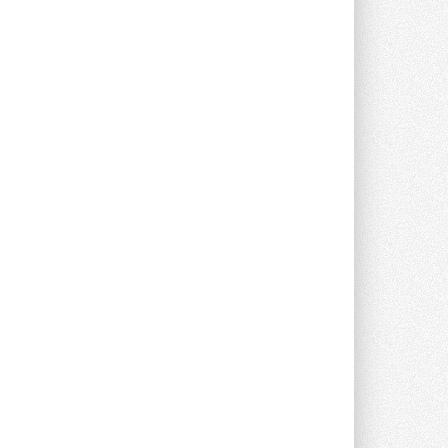
Новый фирменный магазин
Midea открылся в Сургуте
Компания «Даичи» совместно с
партнером «Энердрим» открыла новый
фирменный магазин Midea в Сургуте ...
29 ИЮЛЯ 2026
Токио — лидер по
интенсивности использования
кондиционеров
Данные получены в ходе очередного
опроса Daikin о восприятии жары ...
28 ИЮЛЯ 2026
CDU производства LG прошёл
валидацию NVIDIA для ИИ-дата-
центров
Компания становится официальным
партнёром NVIDIA по системам ...
28 ИЮЛЯ 2026
В Великобритании предлагают
сделать кондиционирование
обязательным для новостроек
Либеральные демократы внесли