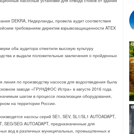
ационные насосные установки для отвода стоков от зданий
8 марта в Франкфурте-на-Майне
.
 регулирования, основанная на шине Bus CAN с
выставки 2017 года выступит Турция. Одним из факторов
на другие шины связи: Modbus BacNet и KNX.
ания DEKRA, Нидерланды, провела аудит соответствия
рост турецких посетителей - в 2015 он повысился на 44%
пейским требованиям директив взрывозащищенности ATEX
3 годом (с 1790 до 2584). Также по размеру занимаемых
ей Турция после Италии является второй по величине
 выставки ISH - в 2015 году турецкие экспоненты занимали
верки оба аудитора отметили высокую культуру
тров.
одства и выдали положительные заключения о пройденных
вка проходит при масштабной поддержке международных
ций производителей сантехнической продукции,
ки, систем кондиционирования, вентиляции и
я линия по производству насосов для водоотведения была
о оборудования.
ковном заводе «ГРУНДФОС Истра» в августе 2016 года.
значимым шагом в процессе локализации оборудования,
вке приняли участие 2465 экспонентов (Германия: 962,
рном на территории России.
3) на площади 260000 квадратных метров. Выставку
овек (Германия: 120958, другие страны: 75819). Топ 10
роизводятся насосы серий SE1, SEV, SL1/SL1 AUTOADAPT,
 Италия, Франция, Нидерланды, Китай, Швейцария,
T, SEG/SEG AUTOADAPT, предназначенные для
ания, Австрия, Польша, Бельгия.
чных вод в различных муниципальных, промышленных и