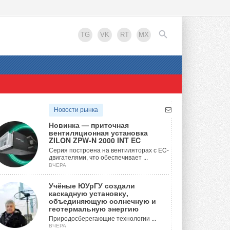
TG
VK
RT
MX
EN
Новости рынка
Новинка — приточная
вентиляционная установка
ZILON ZPW-N 2000 INT EC
Серия построена на вентиляторах с EC-
двигателями, что обеспечивает ...
ВЧЕРА
Учёные ЮУрГУ создали
каскадную установку,
объединяющую солнечную и
геотермальную энергию
Природосберегающие технологии ...
ВЧЕРА