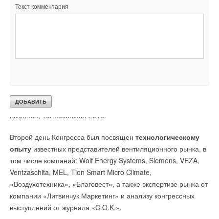
Текст комментария
рамках сессии выступили: Сергей Шатиров, Комитет Совета
Федерации Российской Федерации по экономической
политике; Сергей Пугачев, Комитет по техническому
регулированию, стандартизации и качеству продукции,
Торгово-промышленная палата Российской Федерации;
Георгий Литвинчук, «Литвинчук Маркетинг»; Наталья Кожина,
Научно-технический совет по развитию промышленности
строительных материалов, Минпромторг России; Николай
Крапивин, Национальный союз конструкторов; и Александр
Квашнин, Termoconvent 2018.
Второй день Конгресса был посвящен
технологическому
опыту
известных представителей вентиляционного рынка, в
том числе компаний: Wolf Energy Systems, Siemens, VEZA,
Ventzaschita, MEL, Tion Smart Micro Climate,
«Воздухотехника», «Благовест», а также экспертизе рынка от
компании «Литвинчук Маркетинг» и анализу конгрессных
выступлений от журнала «C.O.K.».