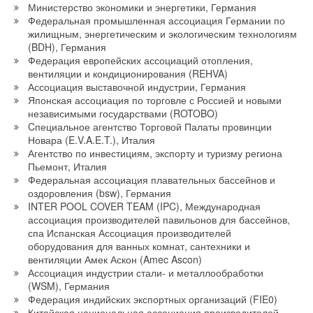
Министерство экономики и энергетики, Германия
Федеральная промышленная ассоциация Германии по
жилищным, энергетическим и экологическим технологиям
(BDH), Германия
Федерация европейских ассоциаций отопления,
вентиляции и кондиционирования (REHVA)
Ассоциация выставочной индустрии, Германия
Японская ассоциация по торговле с Россией и новыми
независимыми государствами (ROTOBO)
Cпециальное агентство Торговой Палаты провинции
Новара (E.V.A.E.T.), Италия
Агентство по инвестициям, экспорту и туризму региона
Пьемонт, Италия
Федеральная ассоциация плавательных бассейнов и
оздоровления (bsw), Германия
INTER POOL COVER TEAM (IPC), Международная
ассоциация производителей павильонов для бассейнов,
спа Испанская Ассоциация производителей
оборудования для ванных комнат, сантехники и
вентиляции Амек Аскон (Amec Ascon)
Ассоциация индустрии стали- и металлообработки
(WSM), Германия
Федерация индийских экспортных организаций (FIE0)
Китайская национальная ассоциация производителей