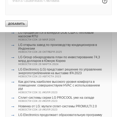
более чем
150
продуктами. Среди компаний, которые
→
Текст комментария
CDU производства LG прошёл валидацию NVIDIA для
впервые провели встречи с российскими клиентами, были
ИИ-дата-центров
НОВОСТИ СОК 28 ИЮЛЯ 2026
участники новых национальных павильонов -
Индии
(30
→
LG расширяет присутствие на европейском рынке
компаний при поддержке FIEO, Ассоциации Индийских
тепловых насосов
НОВОСТИ СОК 2 ИЮЛЯ 2026
Экспортных Организаций) и
Японии
(6 компаний при
→
LG продвигается в конкурсе DOE США с тепловым
поддержке ROTOBO, Японской Ассоциации по торговле с
насосом RTU
НОВОСТИ СОК 19 МАЯ 2026
России и Новыми Независимыми Государствами).
→
LG открыла завод по производству кондиционеров в
Индонезии
НОВОСТИ СОК 28 ОКТЯБРЯ 2025
Отзывы новых участников
→
LG Group обнародовала план по инвестированию 74,3
“Мы очень довольны предварительными результатами
млрд долларов в Южную Корею
НОВОСТИ СОК 28 МАРТА 2024
нашего первого участия в Aquatherm Moscow. Нам удалось
→
LG Electronics (LG) представит решение по управлению
провести множество встреч не только со специалистами из
энергопотреблением на выставке IFA 2023
НОВОСТИ СОК 23 АВГУСТА 2023
Москвы и регионов России, но и из большинства стран СНГ.
→
Как достичь наиболее высокого уровня комфорта в
Мы получили позитивный отклик на нашу продукцию от
помещении: совершенствуем HVAC с использованием
ИИ
монтажников, оптовиков, импортеров, подрядчиков, а также
НОВОСТИ СОК 31 ИЮЛЯ 2023
→
от конечных пользователей. Уверены, что наше участие в
Cплит-системы серии LG PROCOOL уже на складе
НОВОСТИ СОК 20 ИЮЛЯ 2023
Aquatherm Moscow принесёт замечательные результаты!"
→
Новинка от LG: мульти сплит-системы PROMULTI 2.0
— Вайнис Диас, менеджер по экспорту, Rointe (Испания).
НОВОСТИ СОК 19 ИЮЛЯ 2023
→
LG Electronics продолжает образовательную программу