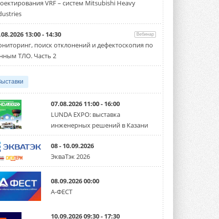
оектирования VRF – систем Mitsubishi Heavy
Чиллер получил новую версию,
работающую на хладагенте R1234ze ...
dustries
31 ИЮЛЯ 2026
.08.2026 13:00 - 14:30
Вебинар
Mitsubishi расширяет
ниторинг, поиск отклонений и дефектоскопия по
направление систем
охлаждения для ЦОД
нным ТЛО. Часть 2
Mitsubishi Electric создаёт в США новую
компанию MEHITS US Inc. ...
31 ИЮЛЯ 2026
Выставки
США запретили использование
иностранных инверторов
07.08.2026 11:00 - 16:00
28 июля 2026 года Федеральная
LUNDA EXPO: выставка
комиссия по связи США (FCC) обновила
инженерных решений в Казани
свой специальный перечень Covered ...
31 ИЮЛЯ 2026
08 - 10.09.2026
Уже через месяц в России
ЭкваТэк 2026
можно будет устанавливать
солнечные панели в МКД
С 1 сентября снимается запрет на
08.09.2026 00:00
микрогенерацию в многоквартирных ...
А-ФЕСТ
30 ИЮЛЯ 2026
Канальные вентиляторы с ЕС-
10.09.2026 09:30 - 17:30