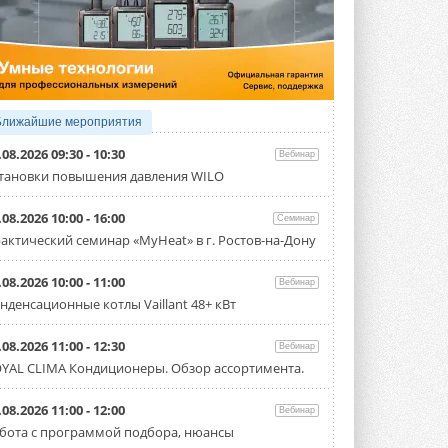
3 АВГУСТА 2026
Samsung выпускает VRF-
систему DVM на R32
Линейка включает семь типоразмеров
производительностью от 22,4 до 56 кВт.
Суммарная длина трубопроводов ...
Ближайшие мероприятия
3 АВГУСТА 2026
.08.2026 09:30 - 10:30
Вебинар
«СиСофт Девелопмент» подвел
тановки повышения давления WILO
итоги конкурса студенческих
проектов «ТИМ-лидеры 2026»
.08.2026 10:00 - 16:00
Семинар
Новый сезон конкурса «ТИМ-лидеры»
стартует уже в сентябре 2026 года ...
актический семинар «MyHeat» в г. Ростов-на-Дону
3 АВГУСТА 2026
.08.2026 10:00 - 11:00
Вебинар
«Русклимат» укрепляет
нденсационные котлы Vaillant 48+ кВт
партнёрство за Уралом
Президент Омского землячества в
Москве Михаил Тимошенко посетил
.08.2026 11:00 - 12:30
Вебинар
Омск с трёхдневным рабочим визитом ...
YAL CLIMA Кондиционеры. Обзор ассортимента.
31 ИЮЛЯ 2026
Carrier модернизирует
.08.2026 11:00 - 12:00
Вебинар
флагманский чиллер AquaEdge
бота с программой подбора, нюансы
19XR