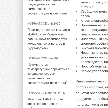
Ltd
месяцев 2016 финан
теплопроизводите
Великолепная сотня:
кондиционируемых
питания.
оборудование брендов Bosch
Богатый функционал
сравнении с аналог
помещениях не
Свободное подкл
НОВОСТИ СОК 13 ноября
и Buderus признано лучшим
дизайн, гармонично
соответствуют проектным?
2025
полам.
Объем продаж внут
Buderus, позволяют 
Класс энергоэфф
Panasonic открыла новый
НОВОСТИ СОК 15 декабря
ЖУРНАЛ СОК май 2026
продаж фотоэлектри
в интерьер любой к
Применение пере
учебный центр по тепловым
2021
точное регулиро
строительства, хот
Производственный комплекс
насосам в Чехии
Для бренда Buderus
значительно сни
«DANTEX — Раменское»:
стабильными.
разработан уникальный
Инверторный ком
полный цикл производства
НОВОСТИ СОК 11 декабря
звуковой логотип
энергопотреблен
холодильных агрегатов и
2024
Продажи Panasonic 
Высокая произво
гидромодулей
Panasonic: энергоснабжение
НОВОСТИ СОК 25 августа
курса иены и увели
Новая конструкц
предприятия с помощью
2021
уменьшает аэрод
Продажи компоненто
ЖУРНАЛ СОК май 2026
ВИЭ и водорода
производительно
Новый котел Buderus
сокращением маркет
Почему летом
Простой монтаж
Logamax plus GB122i
температурные параметры в
НОВОСТИ СОК 25 сентября
Легкое управлен
поступил в продажу
кондиционируемых
Операционная приб
2024
помещениях не
с аналогичным пери
Panasonic готовит
Инверторная технол
НОВОСТИ СОК 18 августа
соответствуют проектным?
кондиционеры, рисующие
2021
реструктуризация P
постоянного тока,
голограммы в воздухе
и большая ориентац
Расширенная гарантия на
решетки обеспечива
ЖУРНАЛ СОК апрель 2026
конденсационные котлы
прибыль в рассматр
предусмотрено бол
Фанкойлы DANTEX FS‑9:
НОВОСТИ СОК 17 января 2024
Bosch
млрд иен. Чистая п
энергоэффективность,
напряжению и от пр
Новая версия батареи 2170