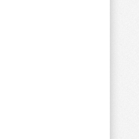
В Великобритании предлагают
сделать кондиционирование
обязательным для новостроек
Либеральные демократы внесли
предложение оснащать все новые ...
1
28 ИЮЛЯ 2026
В Подмосковье запустят
производство холодильной
техники и теплообменного
оборудования
Проект реализует компания «ВЕЗА» ...
28 ИЮЛЯ 2026
Ридан объявил о старте продаж
автоматического
балансировочного клапана
Клапан APT‑R3 производится на заводе
в Лешково (Московская область) ...
27 ИЮЛЯ 2026
Шумоглушители собственного
производства от компании
TURKOV
Новая линейка пластинчатых