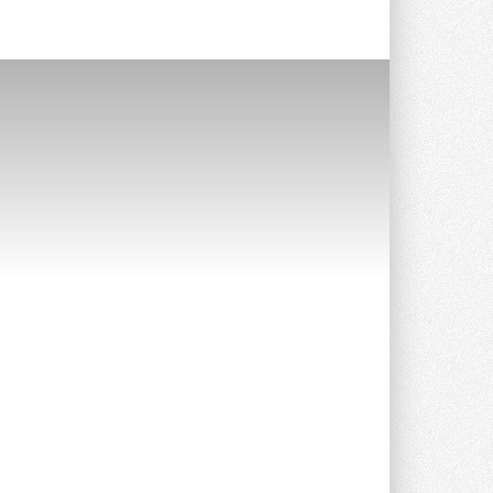
Stiebel Eltron — спонсирует
международные соревнования
25 спортсменов, выступающих в
прыжках с трамплина и лыжном
двоеборье на международных ...
29 ИЮЛЯ 2026
Новый фирменный магазин
Midea открылся в Сургуте
Компания «Даичи» совместно с
партнером «Энердрим» открыла новый
фирменный магазин Midea в Сургуте ...
29 ИЮЛЯ 2026
Токио — лидер по
интенсивности использования
кондиционеров
Данные получены в ходе очередного
опроса Daikin о восприятии жары ...
28 ИЮЛЯ 2026
CDU производства LG прошёл
валидацию NVIDIA для ИИ-дата-
центров
Компания становится официальным
партнёром NVIDIA по системам ...
28 ИЮЛЯ 2026