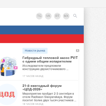
TG
VK
RT
MX
EN
Новости рынка
Гибридный тепловой насос PV/T
с одним общим испарителем
Исследователи предложили
конструкцию двухисточникового ...
17 ЧАСОВ НАЗАД
21-й ежегодный форум
«ЦОД-2026»
Мероприятие пройдет 2-3 сентября в
отеле Radisson Slavyanskaya. Форум
посетит более двух тысяч участников ...
18 ЧАСОВ НАЗАД