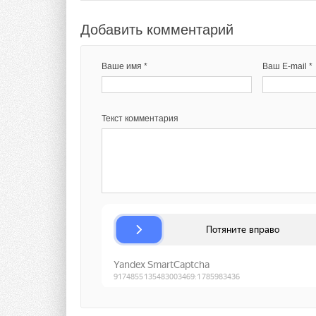
экономического рос
Panasonic пересмот
Добавить комментарий
финансовый год.
Ваше имя *
Ваш E-mail *
Ожидаемые финанс
года):
Текст комментария
Консолидированн
2015 фин. годом
Операционная пр
годом)
Прибыль до упла
фин. годом)
Чистая прибыль 
2015 фин. годом
ИСТОЧНИК: PANAS
Тэги:
Панасоник Рус
Бренд Panasonic
Кондици
Комментарии