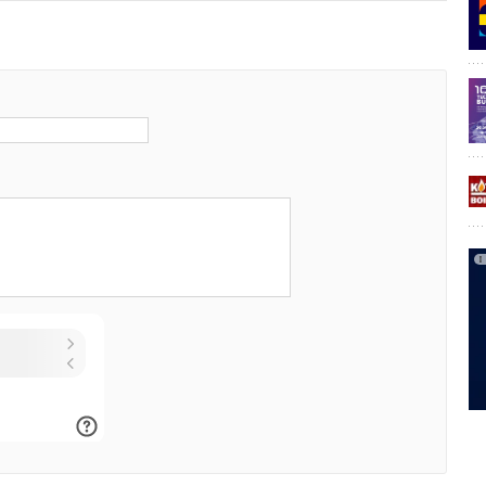
та в развивающихся странах и Китае корпорация
рела свои финансовые прогнозы на весь 2016
овые показатели (по состоянию на 3 февраля 2016
ый объем продаж: 7 550,0 млрд иен (-2% в сравнении с
)
ибыль: 410,0 млрд иен (+7% в сравнении с 2015 фин.
ты налогов: 280,0 млрд иен (+53% в сравнении с 2015
корпорации Panasonic: 180,0 млрд иен (0% в сравнении с
)
ONIC.RU
онеры бытовые
Солнечные коллекторы, панели
Уведомления отключены