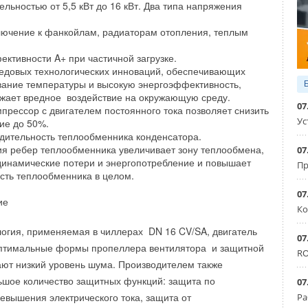
сового года сократился на 1% до 5 671,3 млрд иен в
льностью от 5,5 кВт до 16 кВт. Два типа напряжения
 регулятора Buderus Logamatic TC100 и его современный
ичным периодом прошлого года.
ючение к фанкойлам, радиаторам отопления, теплым
 сочетающийся с дизайном новейших моделей котлов
ри Японии снизился, преимущественно из-за сокращения
привнести как дополнительный комфорт, так и ноту hi-tech
ективности A+ при частичной загрузке.
ческих систем, а также оборудования для жилищного
вартиры или дома.
довых технологических инноваций, обеспечивающих
вание температуры и высокую энергоэффективность,
я продажи потребительской электроники оставались
жает вредное воздействие на окружающую среду.
07
прессор с двигателем постоянного тока позволяет снизить
Ус
ие до 50%.
за рубежом увеличились во многом благодаря снижению
дительность теплообменника конденсатора.
чению продаж B2B (решения для корпоративных клиентов).
ия ребер теплообменника увеличивает зону теплообмена,
07
инамические потери и энергопотребление и повышает
в и телевизионной техники несколько снизились в связи с
Пр
сть теплообменника в целом.
инговой активности и большей ориентации на прибыль.
07
ие
Ко
ыль увеличилась на 10% до 320,3 млрд иен по сравнению
одом прошлого года. Этому способствовала
огия, применяемая в чиллерах DN 16 CV/SA, двигатель
07
anasonic, сокращение неприбыльных направлений бизнеса
 оптимальные формы пропеллера вентилятора и защитной
RO
ия на товары премиального сегмента. Доналоговая
ют низкий уровень шума. Производителем также
иваемый период увеличилась на 22% и достигла 254,5
ьшое количество защитных функций: защита по
07
рибыль Panasonic выросла на 14% до 160,2 млрд иен.
евышения электрического тока, защита от
Ра