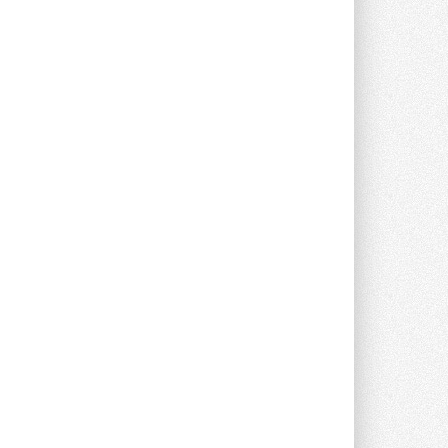
прямоугольных шумоглушителей ...
27 ИЮЛЯ 2026
Aquatherm Almaty 2026:
ключевая платформа для
развития инженерных систем
Центральной Азии
С 2 по 4 сентября 2026 года в Алматы ...
27 ИЮЛЯ 2026
ВИЭ обойдут уголь по
выработке электроэнергии в
текущем году
Международное энергетическое
агентство (МЭА) выпустило ...
27 ИЮЛЯ 2026
Taconova переосмысливает
работу насосов для тёплых
полов
Меньше дросселирования, больше
эффективности — основной принцип ...
27 ИЮЛЯ 2026
Kermi представила станцию X-
NET WOHNUNGSSTATION PRO E
Новая квартирная станция отопления и