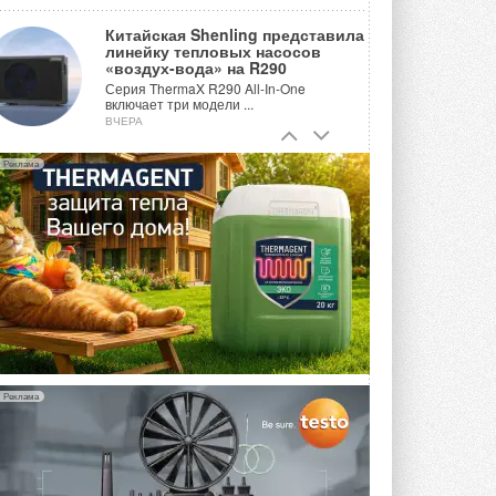
Китайская Shenling представила
линейку тепловых насосов
«воздух-вода» на R290
Серия ThermaX R290 All-In-One
включает три модели ...
ВЧЕРА
Тепловые насосы в связке с
Реклама
солнечной генерацией и
накопителем снижают
потребление на 60%
Исследователи из Италии установили ...
ВЧЕРА
«РУСКЛИМАТ Fest 2026» в Уфе
собрал свыше 700 профи
климатической отрасли
Организатором выступил торгово-
производственный холдинг ...
3 АВГУСТА 2026
Реклама
«Датарк» испытал модульный
ЦОД с плотностью 54 кВт на
стойку
Испытания прошли на собственной
производственной площадке и были ...