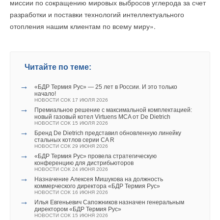
миссии по сокращению мировых выбросов углерода за счет
температура начинает расти), заполнить резервуары с
разработки и поставки технологий интеллектуального
высоким давлением сухим льдом и вернуть на землю. По
Комментарии
отопления нашим клиентам по всему миру».
мере роста температуры сухой лед превратится снова в
СО2, и баки можно будет отправить прямиком на станции
В этой теме еще нет комментариев
геосеквестрации — превращения углекислого газа в камень.
Читайте по теме:
На них можно разместить двухступенчатую систему
Добавить комментарий
улавливания, которую тоже не нужно изобретать — процесс
→
«БДР Термия Рус» — 25 лет в России. И это только
Ваше имя *
начало!
давно известен и называется криогенной дистилляцией.
НОВОСТИ СОК 17 ИЮЛЯ 2026
Идея Орена заключается лишь в том, что на большой высоте
→
Безопасность автогонок — на высшем уровне
Премиальное решение с максимальной комплектацией:
новый газовый котел Virtuens MCA от De Dietrich
не придется тратить так много энергии на получение СО2.
НОВОСТИ СОК 15 ИЮЛЯ 2026
Ваш E-mail *
Для каждого автодрома, принимающего престижные
→
Бренд De Dietrich представил обновленную линейку
международные соревнования, непременным условием
стальных котлов серии CA R
Подходящие аэростаты тоже имеются — такие воздушные
НОВОСТИ СОК 29 ИЮНЯ 2026
является высокий уровень надёжности и безопасности как
шары производства Raven Aerostar использовали инженеры
→
«БДР Термия Рус» провела стратегическую
Текст комментария
самих треков, так и инфраструктуры, а также мест
конференцию для дистрибьюторов
проекта Loon при Alphabet. Они могут поднять полезный груз
НОВОСТИ СОК 24 ИЮНЯ 2026
размещения участников и зрителей. «Игора Драйв» в полной
весом 150-200 кг на 20 с лишним километров, а на нужную
→
Назначение Алексея Мишукова на должность
мере отвечает данным требованиям.
коммерческого директора «БДР Термия Рус»
стартапу высоту — все 300 кг. На них нужно будет установить
НОВОСТИ СОК 16 ИЮНЯ 2026
навигационную систему, анализирующую направление и
→
Илья Евгеньевич Сапожников назначен генеральным
«Асфальт на основе мазута, который использовался при
директором «БДР Термия Рус»
силу ветра. Шар должен будет оставаться в воздухе 12-24
НОВОСТИ СОК 15 ИЮНЯ 2026