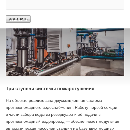
Уведомления отключены
Комментарии
Алексей
11-05-2021
что за бред о глобальном потеплении !!!!! одни вулканы дают больше
углерода чем вся промышленность мира
Комментарий полезен?
ДА
НЕТ
1
из
3
пользователей считают этот комментарий полезным
Три ступени системы пожаротушения
Олег Иванович
11-05-2021
На объекте реализована двухсекционная система
Конечно! Нужно давать больше вулканов)))
противопожарного водоснабжения. Работу первой секции —
Комментарий полезен?
в части забора воды из резервуара и её подачи в
ДА
НЕТ
противопожарный водопровод — обеспечивает модульная
0
из
1
пользователей считают этот комментарий полезным
автоматическая насосная станция на базе двух мощных