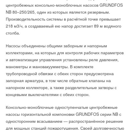
центробежных консольно-моноблочных насосов GRUNDFOS
NB 80–250/265, один из которых является резервным.
Добавить комментарий
Производительность системы в расчётной точке превышает
Ваше имя *
218 м3/ч, а создаваемый ею напор достигает 89 м водяного
столба.
Ваш E-mail *
Насосы объединены общими заборным и напорным
коллекторами, на которых для контроля рабочих параметров
и автоматизации управления установлены реле давления,
Текст комментария
манометры и мановакуумметры. В комплекте
трубопроводной обвязки с обеих сторон предусмотрена
запорная арматура, в том числе обратные клапаны на
напорном коллекторе, а также разделительные затворы с
концевыми выключателями с обеих сторон.
Консольно-моноблочные одноступенчатые центробежные
насосы горизонтальной компоновки GRUNDFOS серии NB с
односторонним всасыванием — распространённое решение
для мощных станций пожаротушения. Своей долговечностью