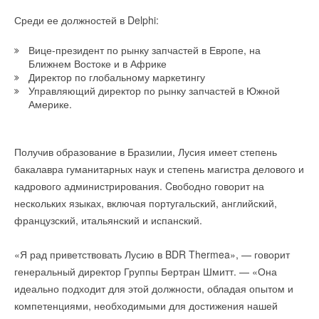
тыс. человек. Общая вместимость автодрома — 50 тыс.
→
Cybertruck популярнее всех остальных электрических
пикапов на рынке
зрителей. Автор проекта — немецкий архитектор Герман
Среди ее должностей в Delphi:
НОВОСТИ СОК 20 СЕНТЯБРЯ 2024
→
Тильке, построивший большинство современных трасс
Tesla запатентовала технологии для беспроводной
зарядки электромобилей
Вице-президент по рынку запчастей в Европе, на
«Формулы-1». В непосредственной близости к автодрому
НОВОСТИ СОК 10 СЕНТЯБРЯ 2024
Ближнем Востоке и в Африке
→
находится всесезонный курорт «Игора», который также
Tesla тестирует батарею 4680 с сухим катодом
Директор по глобальному маркетингу
НОВОСТИ СОК 6 АВГУСТА 2024
использует оборудование GRUNDFOS на своих объектах и
Управляющий директор по рынку запчастей в Южной
→
Tesla поможет Китаю увеличить вычислительные
является, пожалуй, лучшим местом отдыха на Северо-
Америке.
мощности страны на 30% к 2025 году
НОВОСТИ СОК 17 ИЮЛЯ 2024
Западе России.
→
Tesla увольняет 10% рабочих и теряет топ-менеджеров
НОВОСТИ СОК 17 АПРЕЛЯ 2024
→
Получив образование в Бразилии, Лусия имеет степень
Tesla ищет место для фабрики в Индии
НОВОСТИ СОК 8 АПРЕЛЯ 2024
бакалавра гуманитарных наук и степень магистра делового и
→
Tesla достигла важной вехи: автопроизводитель
кадрового администрирования. Cвободно говорит на
выпустил 6 млн электромобилей
НОВОСТИ СОК 2 АПРЕЛЯ 2024
нескольких языках, включая португальский, английский,
→
Электротранспорт опередил ВИЭ по темпам
привлечения инвестиций
французский, итальянский и испанский.
НОВОСТИ СОК 18 МАРТА 2024
«Я рад приветствовать Лусию в BDR Thermea», — говорит
генеральный директор Группы Бертран Шмитт. — «Она
Идея состоит в том, чтобы поместить оборудование для
идеально подходит для этой должности, обладая опытом и
улавливания СО2 в аэростаты, поднять их на оптимальную
компетенциями, необходимыми для достижения нашей
высоту (чуть ниже уровня инверсионного слоя, где
Уведомления отключены