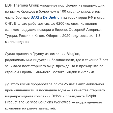
эту услугу.
BDR Thermea Group управляет портфелем из лидирующих
на рынке брендов в более чем в 100 странах мира, в том
Стартап High Hopes предлагает решить проблему с
числе брендов
BAXI
и
De Dietrich
на территории РФ и стран
помощью воздушных шаров. И обещает себестоимость $100
СНГ. В штате работает свыше 6200 человек. Компания
за тонну, а если выйти на промышленные масштабы — то и
занимает ведущие позиции в Европе, Северной Америке,
$50 — $60 за тонну. Это предложение — намного более
Турции, России и Китае. Оборот в 2020 году составил 1,8
выгодное, чем любая другая технология прямого
миллиарда евро.
Уникальный гоночный комплекс
улавливания воздуха на рынке.
Автодром «Игора Драйв», строительство которого началось в
Лусия пришла в Группу из компании Allegion,
Наземные методы очистки воздуха дорого стоят в основном
2017-м и завершилось в 2019 году, не имеет аналогов не
родоначальника индустрии безопасности, где в течение 7 лет
потому, что расходуют много энергии: на вентиляторы,
только в России, но и в мире. На площади около 100 га
занимала пост старшего вице-президента и президента по
нагреватели и компрессоры. Поэтому основатель High Hopes
разместились десять трасс для автогонок различного класса
странам Европы, Ближнего Востока, Индии и Африки.
Эран Орен предлагает улавливать диоксид углерода не в
(шоссейно-кольцевых, дрифта, ралли-кросса и мотокросса,
форме газа, а в виде сухого льда, в который он
Читайте по теме:
картинга, парных гонок), а также центр контраварийной
До этого Лусия проработала почти 25 лет в автомобильной
превращается при температуре -80 °C. Не придется ничего
подготовки, Автомузей и ресторан «Фаворит». Комплекс
промышленности, в последние годы — в качестве старшего
→
Tesla открыла завод по производству систем накопления
нагревать или сжимать, расходы энергии минимальные.
энергии в Китае
привлекателен не только разнообразием и конфигурацией
вице-президента компании Delphi и президента Delphi
НОВОСТИ СОК 12 ФЕВРАЛЯ 2025
Необходимые условия встречаются в природе, например, в
треков, но и удачным расположением зрительских зон.
→
Product and Service Solutions Worldwide — подразделения
Мегазавод Tesla мощностью 40 ГВт-ч в год в Шанхае
атмосфере на высоте 10-15 км над уровнем моря.
начнет производство в 2025 году
Главная трибуна шоссейно-кольцевой трассы вмещает до 5
компании на рынке запчастей.
НОВОСТИ СОК 28 ДЕКАБРЯ 2024