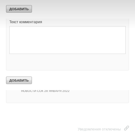
«Газпрома»
НОВОСТИ СОК 23 МАЯ 2024
→
Bosch инвестировал в переработку li-ion аккумуляторов
«следующего поколения»
НОВОСТИ СОК 21 МАЯ 2024
Текст комментария
→
Путин передал структуре «Газпрома» управление
«дочками» Ariston и BSH
НОВОСТИ СОК 27 АПРЕЛЯ 2024
→
Bоsch и Buderus представили каталоги продукции и
решений на 2023 год
НОВОСТИ СОК 17 ЯНВАРЯ 2023
→
Новинка от Bosch - флагманская серия Climate Line
6000i
НОВОСТИ СОК 26 ОКТЯБРЯ 2022
→
Новый напольный конденсационный котел Buderus
Logano Plus KB472
НОВОСТИ СОК 6 СЕНТЯБРЯ 2022
→
Великолепная сотня: оборудование брендов Bosch и
Buderus признано лучшим
НОВОСТИ СОК 28 ЯНВАРЯ 2022
Уведомления отключены