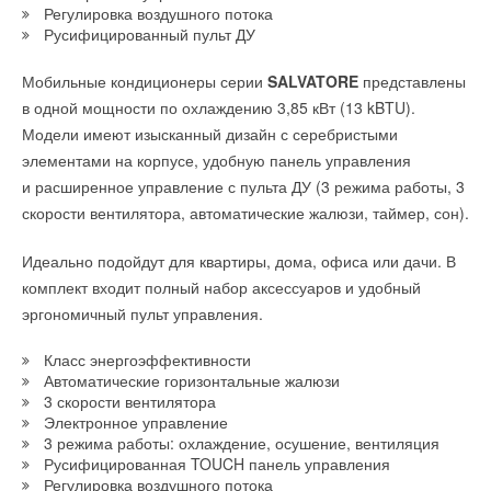
ёмкостью 9 ГВт*ч
Уведомления отключены
Регулировка воздушного потока
НОВОСТИ СОК 21 ИЮЛЯ 2026
Русифицированный пульт ДУ
Комментарии
Мобильные кондиционеры серии
SALVATORE
представлены
В этой теме еще нет комментариев
в одной мощности по охлаждению 3,85 кВт (13 kBTU).
Модели имеют изысканный дизайн с серебристыми
Уведомления отключены
элементами на корпусе, удобную панель управления
Добавить комментарий
и расширенное управление с пульта ДУ (3 режима работы, 3
Комментарии
скорости вентилятора, автоматические жалюзи, таймер, сон).
Ваше имя *
В этой теме еще нет комментариев
Идеально подойдут для квартиры, дома, офиса или дачи. В
Ваш E-mail *
комплект входит полный набор аксессуаров и удобный
эргономичный пульт управления.
Добавить комментарий
Класс энергоэффективности
Текст комментария
Ваше имя *
Автоматические горизонтальные жалюзи
3 скорости вентилятора
Электронное управление
Ваш E-mail *
3 режима работы: охлаждение, осушение, вентиляция
Русифицированная TOUCH панель управления
Регулировка воздушного потока