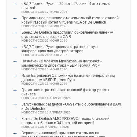
НОВОСТИ СОК 4 АВГУСТА 2026
ЖУРНАЛ СОК НОЯБРЬ 2023
→
«БДР Термия Рус» — 25 лет в России. И это только
→
→
«РУСКЛИМАТ Fest 2026» в Уфе собрал свыше 700
BWT приняла участие в 32-м Международном форуме
начало!
профи климатической отрасли
«ПИВО» в Сочи
НОВОСТИ СОК 17 ИЮЛЯ 2026
НОВОСТИ СОК 3 АВГУСТА 2026
НОВОСТИ СОК 26 МАЯ 2023
→
Премиальное решение с максимальной комплектацией:
→
→
Инверторные накопительные водонагреватели Royal
Компания BWT построила под ключ бассейны
новый газовый котел Virtuens MCA от De Dietrich
Thermo: чем отличаются три серии
с озонированием
НОВОСТИ СОК 15 ИЮЛЯ 2026
ЖУРНАЛ СОК АВГУСТ 2026
НОВОСТИ СОК 27 АПРЕЛЯ 2023
→
Бренд De Dietrich представил обновленную линейку
→
→
Группа «Теплолюкс» открыла новую производственную
BWT провела презентацию новинки во Всемирный день
стальных котлов серии CA R
площадку
водных ресурсов
НОВОСТИ СОК 29 ИЮНЯ 2026
НОВОСТИ СОК 29 ИЮЛЯ 2026
НОВОСТИ СОК 28 МАРТА 2023
→
«БДР Термия Рус» провела стратегическую
→
Новые продукты BWT на выставке Aquatherm Moscow
конференцию для дистрибьюторов
НОВОСТИ СОК 27 ФЕВРАЛЯ 2023
НОВОСТИ СОК 24 ИЮНЯ 2026
Итоги года и перспективы рынка. Есть ли повод для
→
→
Компания BWT займется очисткой более 7 500 м3 воды в
Назначение Алексея Мишукова на должность
оптимизма?
Краснодаре
коммерческого директора «БДР Термия Рус»
Испытательная лаборатория, оснащённая по последнему
НОВОСТИ СОК 25 ЯНВАРЯ 2023
НОВОСТИ СОК 16 ИЮНЯ 2026
слову техники
→
Илья Евгеньевич Сапожников назначен генеральным
Стадион «Казань Арена» с оборудованием Viega
директором «БДР Термия Рус»
Уведомления отключены
НОВОСТИ СОК 15 ИЮНЯ 2026
Совершенный климат возможен на любом объекте
→
Грамотная стратегия как основной фактор успеха
Климатика для фермы от Adrian Group
Комментарии
бизнеса
Показательная энергоэффективность: лучшие проекты
НОВОСТИ СОК 14 АПРЕЛЯ 2026
компании REHAU в 2018 году
→
Запуск новых разделов «Объекты с оборудованием BAXI
Уведомления отключены
Использование оборудования Turkov в северных регионах
и De Dietrich»
В этой теме еще нет комментариев
НОВОСТИ СОК 10 АПРЕЛЯ 2026
Россия — ключевой рынок для Viessmann
→
Комментарии
Котлы De Dietrich AMC PRO EVO: технологический
Что могут современные насосы
прорыв от бренда с 341-летней историей
Бюджетная запорная арматура — перспективы в Европе
НОВОСТИ СОК 9 АПРЕЛЯ 2026
Добавить комментарий
и России
→
Вершина инноваций: крышная котельная на
В этой теме еще нет комментариев