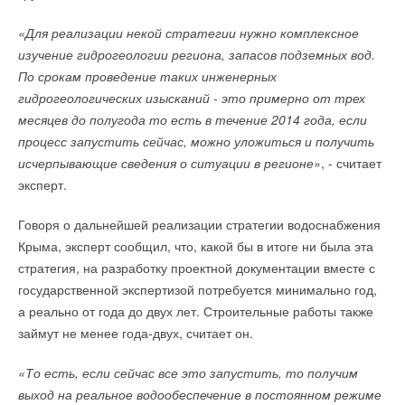
Вячеславович, Фарук Эджзаджибаши, Эрдал Карамеджан,
МРК и МРП дополнительно оснащены регулирующей
«Для реализации некой стратегии нужно комплексное
Ахмет Яманер, Шафак Озан и Хашсемин Ананч
заслонкой с ручным приводом.
изучение гидрогеологии региона, запасов подземных вод.
торжественно запустили в работу производство.
МФК/МРК и МФП/МРП позволяют с высокой точностью
По срокам проведение таких инженерных
«Мы выбрали российский рынок, так как считаем его
определить текущее значение расхода воздуха. Их
гидрогеологических изысканий - это примерно от трех
перспективным и готовы продолжать наши инвестиции.
применение позволяет значительно облегчить процесс
месяцев до полугода то есть в течение 2014 года, если
В планы компании входит активное расширение торговой
пуско-наладки систем вентиляции и кондиционирования, а
процесс запустить сейчас, можно уложиться и получить
сети. Россия - наш стратегический партнер, и
также обеспечивает возможность мониторинга систем в
исчерпывающие сведения о ситуации в регионе»
, - считает
руководство компании готово поддерживать и развивать
процессе эксплуатации и, при необходимости, позволяет
эксперт.
взаимовыгодное сотрудничество с Серпуховским
осуществить перенастройку системы.
Говоря о дальнейшей реализации стратегии водоснабжения
районом»,
— подчеркнул Бюлент Эджзаджибаши.
Устройства для измерения и регулирования расхода
Крыма, эксперт сообщил, что, какой бы в итоге ни была эта
Предприятие будет выпускать 250 тысяч единиц
выпускаются для прямоугольных и круглых воздуховодов и
стратегия, на разработку проектной документации вместе с
сантехнических изделий в год, а к 2020 году руководство
поставляются в следующих исполнениях:
государственной экспертизой потребуется минимально год,
компании планирует увеличить эту цифру до миллиона. Цех
а реально от года до двух лет. Строительные работы также
МФК/МРК…, МФП/МРП… – базовое исполнение: для
«VitrA-сантехника» занимает 17 тыс. кв. м. Инвестиции в
займут не менее года-двух, считает он.
измерения расхода воздуха требуется прибор для
новое производство составили 60 миллионов евро. Сегодня
измерения перепада давления с рабочим диапазоном не
«То есть, если сейчас все это запустить, то получим
здесь работают около 400 сотрудников.
менее 0–300 Па;
выход на реальное водообеспечение в постоянном режиме
МФК/МРК…Ф1 и МФП/МРП…Ф1 – устройства с