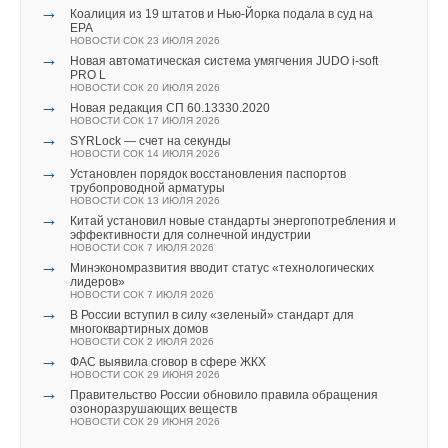
→
низменности, многочисленные торговые центры и гостиницы,
ЖУРНАЛ СОК ИЮНЬ 2019
Коалиция из 19 штатов и Нью-Йорка подала в суд на
→
EPA
Новые модели вентиляторов Ostberg с ЕС-двигателями
стадионы и офисы по всей России.
НОВОСТИ СОК 23 ИЮЛЯ 2026
НОВОСТИ СОК 7 МАЯ 2019
→
→
Новая автоматическая система умягчения JUDO i-soft
В рамках конгресса пройдет юбилейная V выставка
PRO L
энергоэффективных технологий
«Уверен, что новый завод будет успешно работать на
НОВОСТИ СОК 20 ИЮЛЯ 2026
НОВОСТИ СОК 8 НОЯБРЯ 2017
→
благо жителей московского и других регионов России,
→
Новая редакция СП 60.13330.2020
Новые канальные вентиляторы BFS от OSTBERG
НОВОСТИ СОК 17 ИЮЛЯ 2026
НОВОСТИ СОК 14 ИЮЛЯ 2017
производя качественные изделия, а деловые отношения
→
SYRLock — счет на секунды
Подмосковья и Турции будут укрепляться»,
— заявил на
НОВОСТИ СОК 14 ИЮЛЯ 2026
→
Установлен порядок восстановления паспортов
церемонии открытия министр инвестиций и инноваций Денис
трубопроводной арматуры
Буцаев.
НОВОСТИ СОК 13 ИЮЛЯ 2026
→
Китай установил новые стандарты энергопотребления и
эффективности для солнечной индустрии
Это уже второй завод компании на территории
НОВОСТИ СОК 7 ИЮЛЯ 2026
Уведомления отключены
→
Серпуховского района. Первый, по производству
Минэкономразвития вводит статус «технологических
лидеров»
Комментарии
керамической плитки, работает с 2011 года, производя 3,2
НОВОСТИ СОК 7 ИЮЛЯ 2026
→
В России вступил в силу «зеленый» стандарт для
млн. кв. м плитки в год.
многоквартирных домов
В этой теме еще нет комментариев
НОВОСТИ СОК 2 ИЮЛЯ 2026
→
ФАС выявила сговор в сфере ЖКХ
НОВОСТИ СОК 29 ИЮНЯ 2026
→
Правительство России обновило правила обращения
Добавить комментарий
Читайте по теме:
озоноразрушающих веществ
НОВОСТИ СОК 29 ИЮНЯ 2026
→
Ваше имя *
Коалиция из 19 штатов и Нью-Йорка подала в суд на