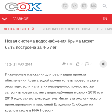
TG
VK
RT
MX
ГЛАВНОЕ
EN
Завод сантехники Vitra открылся в Серпухове
Новые устройства для контроля расхода
ЛЕНТА НОВОСТЕЙ
ВЕБИНАРЫ И КОНФЕРЕНЦИИ
ВЫСТАВ
воздуха
Новая система водоснабжения Крыма может
13:13 21 МАЯ 2014
2579
0
0
быть построена за 4-5 лет
17:50 20 МАЯ 2014
2554
0
0
11 мая 2014 года турецкий концерн Эджзаджибаши -
мировой производитель сантехники, плитки и керамогранита
Компания Арктика представила новые устройства для
VitrA - открыл новый завод в Подмосковье.
измерения и регулирования расхода воздуха, производства
13:24 21 МАЯ 2014
1183
0
0
завода
Арктос
.
Открытие состоялось в городе Серпухов в присутствии
Инженерные изыскания для реализации проекта
официальных представителей местной власти, турецких
Устройства МФК/МРК и МФП/МРП предназначены для
обеспечения Крыма водой можно успеть провести уже в
дипломатов, партнеров, друзей и высшего руководства
измерения, регулирования и мониторинга расхода воздуха в
этом году, если начать их немедленно, полностью же
компании. Председатель холдинга Эджзаджибаши Бюлент
системах вентиляции и кондиционирования, в том числе в
запустить новую систему водоснабжения можно к 2018 или
Эджзаджибаши, посол Турции в России Айдын Аднан Сезгин,
системах, где реализован принцип «вентиляции по
2019 году, заявил руководитель Института экологического
вице-президент подразделения сантехники Аталай Гюмра,
потребности» (Demand-controlled ventilation), системах с
проектирования и изысканий Владимир Слободян на
глава Серпуховского района Шестун Александр
переменным и постоянным расходом воздуха. Устройства
круглом столе в РИА Новости.