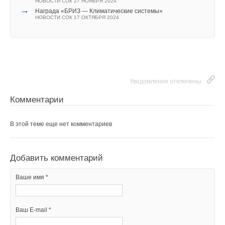
НОВОСТИ СОК 27 НОЯБРЯ 2024
→
Награда «БРИЗ — Климатические системы»
Ваш E-mail *
НОВОСТИ СОК 17 ОКТЯБРЯ 2024
Текст комментария
Уведомления отключены
Комментарии
В этой теме еще нет комментариев
Добавить комментарий
Ваше имя *
Ваш E-mail *