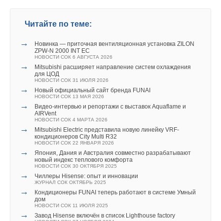
→
Ассортимент компактных установок ENERGOLUX
В этой теме еще нет комментариев
НОВОСТИ СОК 17 СЕНТЯБРЯ 2020
→
НОВАЯ ПАРТИЯ МОДУЛЬНЫХ ЧИЛЛЕРОВ ENERGOLUX
Читайте по теме:
НОВОСТИ СОК 28 ИЮЛЯ 2020
→
БИБЛИОТЕКА KALASHNIKOV ДЛЯ AUTODESK REVIT
Добавить комментарий
→
НОВОСТИ СОК 28 ИЮЛЯ 2020
Новинка — приточная вентиляционная установка ZILON
ZPW-N 2000 INT EC
НОВОСТИ СОК 6 АВГУСТА 2026
Ваше имя *
→
Mitsubishi расширяет направление систем охлаждения
для ЦОД
НОВОСТИ СОК 31 ИЮЛЯ 2026
→
Новый официальный сайт бренда FUNAI
Ваш E-mail *
НОВОСТИ СОК 13 МАЯ 2026
→
Уведомления отключены
Видео-интервью и репортажи с выставок Aquaflame и
AIRVent
НОВОСТИ СОК 4 МАРТА 2026
Комментарии
→
Текст комментария
Mitsubishi Electric представила новую линейку VRF-
кондиционеров City Multi R32
НОВОСТИ СОК 22 ЯНВАРЯ 2026
В этой теме еще нет комментариев
→
Япония, Дания и Австралия совместно разрабатывают
новый индекс теплового комфорта
НОВОСТИ СОК 30 ОКТЯБРЯ 2025
→
Чиллеры Hisense: опыт и инновации
Добавить комментарий
ЖУРНАЛ СОК ОКТЯБРЬ 2025
→
Кондиционеры FUNAI теперь работают в системе Умный
дом
Ваше имя *
НОВОСТИ СОК 11 ИЮЛЯ 2025
→
Завод Hisense включён в список Lighthouse factory