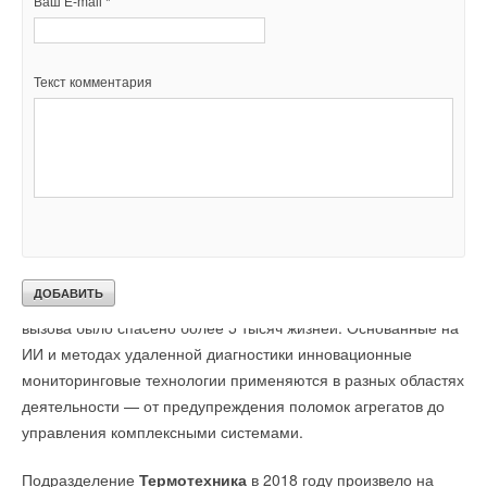
Ваш E-mail *
применение компьютерного зрения и глубокого обучения
для обнаружения дефектов внутри материала и
автоматизации производства, кибербезопасность, генерация
Текст комментария
эстетически привлекательных продуктов на основе ИИ и
умное сельское хозяйство.
Центр аутсорсинга и мониторинга подразделения
Bosch
Global Service Solutions
внедрил современные
комплексные подходы к автоматизации в области
клиентского обслуживания и редизайна бизнес-процессов
заказчиков. В 2018 году специалисты центра провели более
1,5 миллиона консультаций, а благодаря услуге экстренного
вызова было спасено более 5 тысяч жизней. Основанные на
ИИ и методах удаленной диагностики инновационные
мониторинговые технологии применяются в разных областях
деятельности — от предупреждения поломок агрегатов до
управления комплексными системами.
Подразделение
Термотехника
в 2018 году произвело на