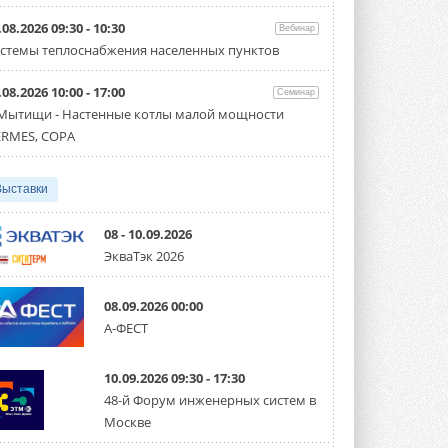
Организатором выступил торгово-
производственный холдинг ...
.08.2026 09:30 - 10:30
Вебинар
3 АВГУСТА 2026
стемы теплоснабжения населенных пунктов
«Датарк» испытал модульный
.08.2026 10:00 - 17:00
ЦОД с плотностью 54 кВт на
Семинар
стойку
 Мытищи - Настенные котлы малой мощности
Испытания прошли на собственной
RMES, COPA
производственной площадке и были ...
3 АВГУСТА 2026
Выставки
Samsung выпускает VRF-
систему DVM на R32
Линейка включает семь типоразмеров
08 - 10.09.2026
производительностью от 22,4 до 56 кВт.
ЭкваТэк 2026
Суммарная длина трубопроводов ...
3 АВГУСТА 2026
08.09.2026 00:00
«СиСофт Девелопмент» подвел
А-ФЕСТ
итоги конкурса студенческих
проектов «ТИМ-лидеры 2026»
Новый сезон конкурса «ТИМ-лидеры»
10.09.2026 09:30 - 17:30
стартует уже в сентябре 2026 года ...
3 АВГУСТА 2026
48-й Форум инженерных систем в
Москве
«Русклимат» укрепляет