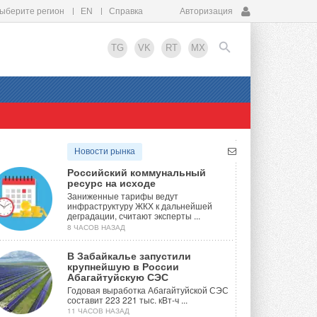
ыберите регион
EN
Справка
Авторизация
TG
VK
RT
MX
EN
Новости рынка
Российский коммунальный
ресурс на исходе
Заниженные тарифы ведут
инфраструктуру ЖКХ к дальнейшей
деградации, считают эксперты ...
8 ЧАСОВ НАЗАД
В Забайкалье запустили
крупнейшую в России
Абагайтуйскую СЭС
Годовая выработка Абагайтуйской СЭС
составит 223 221 тыс. кВт-ч ...
11 ЧАСОВ НАЗАД