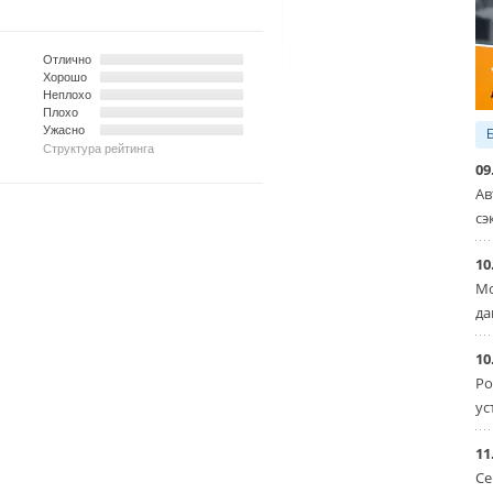
Отлично
Хорошо
Неплохо
Плохо
Ужасно
Структура рейтинга
09
Ав
сэ
10
Мо
да
10
Ро
ус
11
Се