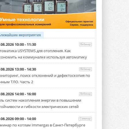
5 АВГУСТА 2026
21-й ежегодный форум
«ЦОД-2026»
Мероприятие пройдет 2-3 сентября в
отеле Radisson Slavyanskaya. Форум
посетит более двух тысяч участников ...
Ближайшие мероприятия
5 АВГУСТА 2026
.08.2026 10:00 - 11:30
Вебинар
Китайская Shenling представила
томатика USYSTEMS для отопления. Как
линейку тепловых насосов
кономить на коммуналке используя автоматику
«воздух-вода» на R290
Серия ThermaX R290 All-In-One
включает три модели ...
.08.2026 13:00 - 14:30
Вебинар
4 АВГУСТА 2026
ниторинг, поиск отклонений и дефектоскопия по
нным ТЛО. Часть 2
Тепловые насосы в связке с
солнечной генерацией и
накопителем снижают
.08.2026 14:00 - 16:00
Вебинар
потребление на 60%
ль систем накопления энергии в повышении
Исследователи из Италии установили ...
тойчивости и гибкости электрических сетей
4 АВГУСТА 2026
«РУСКЛИМАТ Fest 2026» в Уфе
.08.2026 09:00 - 14:00
Семинар
собрал свыше 700 профи
минар по котлам Immergas в Санкт-Петербурге
климатической отрасли