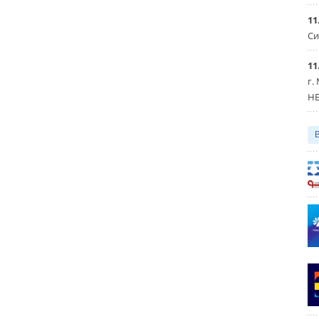
11
Си
11
г.
HE