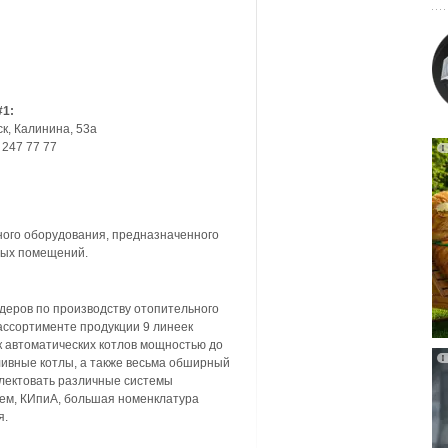
#1:
ск
,
Калинина, 53а
 247 77 77
ного оборудования, предназначенного
ных помещений.
деров по производству отопительного
ассортименте продукции 9 линеек
ек автоматических котлов мощностью до
ливные котлы, а также весьма обширный
плектовать различные системы
тем, КИпиА, большая номенклатура
я.