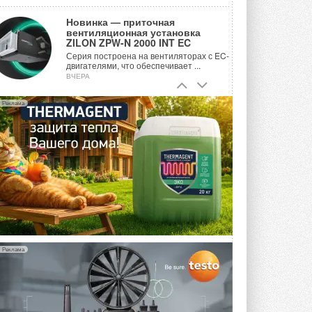
Новинка — приточная
вентиляционная установка
ZILON ZPW-N 2000 INT EC
Серия построена на вентиляторах с EC-
двигателями, что обеспечивает ...
ВЧЕРА
Учёные ЮУрГУ создали
Реклама
каскадную установку,
объединяющую солнечную и
геотермальную энергию
Природосберегающие технологии ...
ВЧЕРА
Для Арктики создали
технологию защиты
ветрогенераторов от аварий
Разработка учитывает влияние
мерзлоты, обледенения и снеговых ...
ВЧЕРА
Реклама
Гибридный тепловой насос PV/T
с одним общим испарителем
Исследователи предложили
конструкцию двухисточникового ...