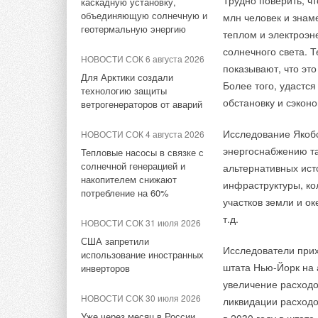
Трудно поверить, ч
Новинка 2026 года –
Блок отличается ни
каскадную установку,
потребление на 60%
модульные чиллеры Midea
объединяющую солнечную и
млн человек и зна
его в местах с пов
По мнению авторов,
геотермальную энергию
теплом и электроэн
НОВОСТИ СОК 31 июля 2026
преобразованная эн
НОВОСТИ СОК 20 января 2026
KTYY-HFAN1 снабже
солнечного света. Т
США запретили
ими материал храни
НОВОСТИ СОК 6 августа 2026
«Даичи» представит главные
котором отображаю
использование иностранных
показывают, что эт
использоваться в т
новинки сезона на выставке
Для Арктики создали
инверторов
Более того, удастс
AIRVent 2026
использовать повто
технологию защиты
обстановку и сэкон
ветрогенераторов от аварий
сравнению с невозо
НОВОСТИ СОК 30 июля 2026
НОВОСТИ СОК 4 декабря 2025
Уже через месяц в России
Исследование Якобс
НОВОСТИ СОК 4 августа 2026
«VRF — это просто»:
ИСТОЧНИК: RUSSI
можно будет устанавливать
энергоснабжению та
«Даичи» обучила более 80
Тепловые насосы в связке с
солнечные панели в МКД
специалистов в рамках
солнечной генерацией и
альтернативных ист
семинаров по системам
накопителем снижают
инфраструктуры, ко
НОВОСТИ СОК 27 июля 2026
Midea ATOM
потребление на 60%
участков земли и о
ВИЭ обойдут уголь по
выработке электроэнергии в
т.д.
ЖУРНАЛ СОК декабрь 2025
НОВОСТИ СОК 31 июля 2026
текущем году
Комплексные решения от
США запретили
Исследователи прих
Kentatsu
использование иностранных
НОВОСТИ СОК 24 июля 2026
штата Нью-Йорк на 
инверторов
Китай опубликовал план
НОВОСТИ СОК 12 ноября
увеличение расходов
развития сектора ВИЭ на
2025
НОВОСТИ СОК 30 июля 2026
ликвидации расходо
период 2026-2030 гг.
Официальный магазин Midea
Уже через месяц в России