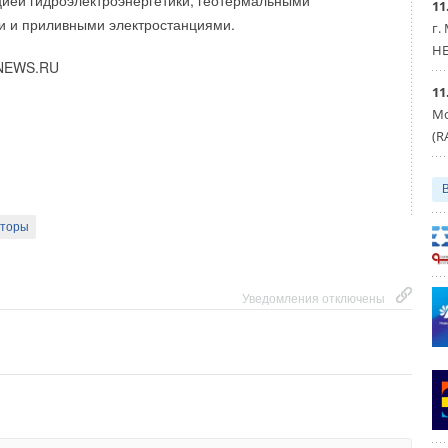
ией гидроэлектроэнергетики, геотермальными
11
и и приливными электростанциями.
Уведомления отключены
г.
HE
NEWS.RU
11
Мо
(R
Уведомления отключены
аторы
Уведомления отключены