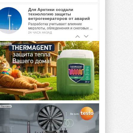
Для Арктики создали
технологию защиты
ветрогенераторов от аварий
Разработка учитывает влияние
мерзлоты, обледенения и снеговых ...
24 ЧАСА НАЗАД
Гибридный тепловой насос PV/T
Реклама
с одним общим испарителем
Исследователи предложили
конструкцию двухисточникового ...
ВЧЕРА
21-й ежегодный форум
«ЦОД-2026»
Мероприятие пройдет 2-3 сентября в
отеле Radisson Slavyanskaya. Форум
посетит более двух тысяч участников ...
ВЧЕРА
Реклама
Китайская Shenling представила
линейку тепловых насосов
«воздух-вода» на R290
Серия ThermaX R290 All-In-One
включает три модели ...