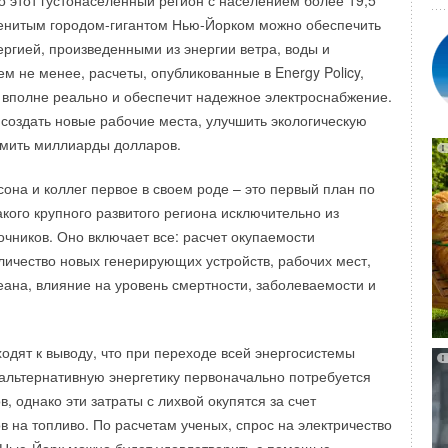
то этот густонаселенный регион с населением более 19,5
зким уровнем шума (30 дБ), что позволяет устанавливать
менитым городом-гигантом Нью-Йорком можно обеспечить
ышенными требованиями к тишине и комфорту.
 их работа может найти применение в тех случаях, когда
ергией, произведенными из энергии ветра, воды и
ергия солнца нужна в тепловой форме. Разработанный
н новой декоративной панелью с цифровым дисплеем, на
ем не менее, расчеты, опубликованные в Energy Policy,
т энергию, отдавая ее в тепловой форме, поэтому может
тся основные режимы работы кондиционера.
о вполне реально и обеспечит надежное электроснабжение.
епловых аккумуляторах. Полученный материал можно
я создать новые рабочие места, улучшить экологическую
рно, поэтому он имеет очевидные преимущества по
омить миллиарды долларов.
бновляемыми источниками тепловой энергии.
она и коллег первое в своем роде – это первый план по
ANELECTRONICS.RU
кого крупного развитого региона исключительно из
очников. Оно включает все: расчет окупаемости
личество новых генерирующих устройств, рабочих мест,
кеана, влияние на уровень смертности, заболеваемости и
одят к выводу, что при переходе всей энергосистемы
альтернативную энергетику первоначально потребуется
, однако эти затраты с лихвой окупятся за счет
в на топливо. По расчетам ученых, спрос на электричество