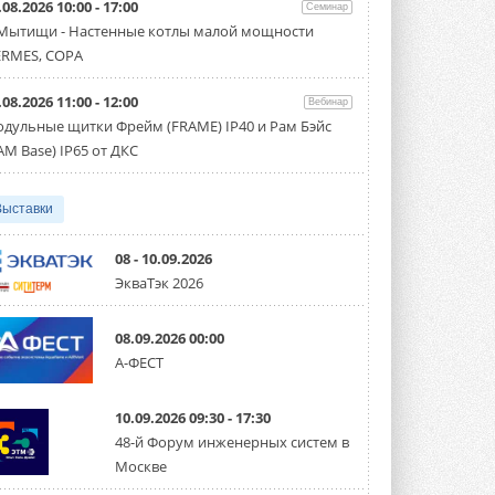
.08.2026 10:00 - 17:00
производительностью от 22,4 до 56 кВт.
Семинар
Суммарная длина трубопроводов ...
 Мытищи - Настенные котлы малой мощности
3 АВГУСТА 2026
RMES, COPA
«СиСофт Девелопмент» подвел
.08.2026 11:00 - 12:00
итоги конкурса студенческих
Вебинар
проектов «ТИМ-лидеры 2026»
дульные щитки Фрейм (FRAME) IP40 и Рам Бэйс
Новый сезон конкурса «ТИМ-лидеры»
AM Base) IP65 от ДКС
стартует уже в сентябре 2026 года ...
3 АВГУСТА 2026
Выставки
«Русклимат» укрепляет
партнёрство за Уралом
Президент Омского землячества в
08 - 10.09.2026
Москве Михаил Тимошенко посетил
ЭкваТэк 2026
Омск с трёхдневным рабочим визитом ...
31 ИЮЛЯ 2026
08.09.2026 00:00
Carrier модернизирует
А-ФЕСТ
флагманский чиллер AquaEdge
19XR
Чиллер получил новую версию,
10.09.2026 09:30 - 17:30
работающую на хладагенте R1234ze ...
31 ИЮЛЯ 2026
48-й Форум инженерных систем в
Москве
Mitsubishi расширяет