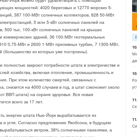
е Нью-Йорк можно будет удовлетворить с помощью
ующих мощностей: 4020 береговых и 12770 морских 5-
анций, 387 100-МВт солнечных коллекторов, 828 50-МВт
электростанций, 5 млн 5-кВт солнечных панелей на
, 500 тыс. 100-кВт солнечных панелей на крышах
и коммерческих зданий, 36 100-МВт геотермальных
1910 0,75-МВт и 2600 1-МВт приливных турбин, 7 1300-МВт,
10
й (большинство из которых уже построены).
Мо
да
ки полностью закроют потребности штата в электричестве и
аслей хозяйства, включая отопление, промышленность и
10
ия. При этом количество смертей, связанных с
Ро
а, снизится на 4000 случаев в год, а штат сэкономит около
ус
 от ВВП штата) на охране здоровья. Вся новая
11
ится всего за 17 лет.
Се
ть энергии штата Нью-Йорк вырабатывается из
11
а и угля. Согласно предложению Якобсона, в будущем
овые
Си
 вырабатываться ветром, 38% солнечными панелями, а