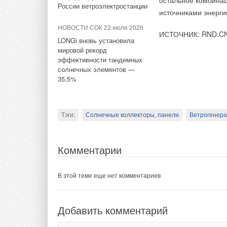
остальное комбинац
России ветроэлектростанции
Комментарии
источниками энерги
НОВОСТИ СОК 22 июля 2026
ИСТОЧНИК: RND.C
Тэги:
Солнечные коллекторы, панели
В этой теме еще нет комментариев
LONGi вновь установила
мировой рекорд
эффективности тандемных
солнечных элементов —
Комментарии
Добавить комментарий
35,5%
В этой теме еще нет комментариев
Ваше имя *
Ваш E-mail *
Тэги:
Солнечные коллекторы, панели
Ветрогенер
Добавить комментарий
Текст комментария
Комментарии
Ваше имя *
Ваш E-mail *
В этой теме еще нет комментариев
Текст комментария
Добавить комментарий