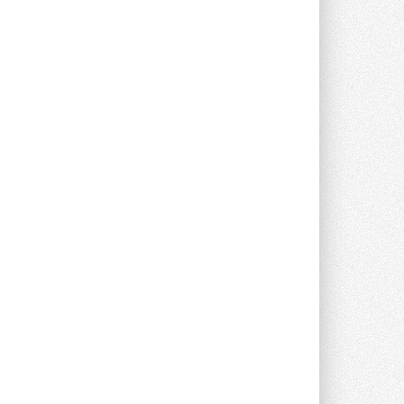
предложение оснащать все новые ...
1
28 ИЮЛЯ 2026
В Подмосковье запустят
производство холодильной
техники и теплообменного
оборудования
Проект реализует компания «ВЕЗА» ...
28 ИЮЛЯ 2026
Ридан объявил о старте продаж
автоматического
балансировочного клапана
Клапан APT‑R3 производится на заводе
в Лешково (Московская область) ...
27 ИЮЛЯ 2026
Шумоглушители собственного
производства от компании
TURKOV
Новая линейка пластинчатых
прямоугольных шумоглушителей ...
27 ИЮЛЯ 2026
Aquatherm Almaty 2026:
ключевая платформа для
развития инженерных систем