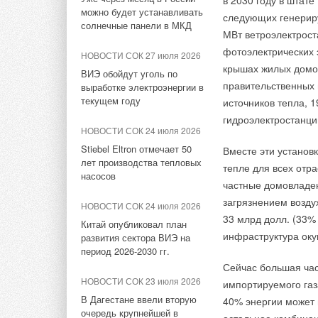
в 2030 году в штат
открылся в Екатеринбурге
можно будет устанавливать
следующих генерир
НОВОСТИ СОК 23 июля 2026
солнечные панели в МКД
МВт ветроэлектрост
В Дагестане ввели вторую
ЖУРНАЛ СОК октябрь 2025
очередь крупнейшей в
фотоэлектрических 
НОВОСТИ СОК 27 июля 2026
Почему инверторные
России ветроэлектростанции
крышах жилых домов
компрессорно-
ВИЭ обойдут уголь по
конденсаторные блоки Midea
правительственных 
выработке электроэнергии в
НОВОСТИ СОК 22 июля 2026
задают новые стандарты
текущем году
источников тепла, 
отрасли
LONGi вновь установила
гидроэлектростанци
мировой рекорд
НОВОСТИ СОК 24 июля 2026
эффективности тандемных
НОВОСТИ СОК 18 сентября
Stiebel Eltron отмечает 50
Вместе эти установ
солнечных элементов —
2025
лет производства тепловых
35,5%
тепле для всех отр
Midea V8 представит новинку
насосов
частные домовладен
НОВОСТИ СОК 22 июля 2026
загрязнением воздух
НОВОСТИ СОК 7 августа 2025
НОВОСТИ СОК 24 июля 2026
Германия подключила более
33 млрд долл. (33%
Midea удостоена престижной
Китай опубликовал план
1 ГВт морской
награды Red Dot Award 2025
инфраструктура окуп
развития сектора ВИЭ на
ветроэнергетики за полгода
период 2026-2030 гг.
Сейчас большая час
НОВОСТИ СОК 21 июля 2026
НОВОСТИ СОК 23 июля 2026
импортируемого газ
Тэги:
Даичи
Бренд Kentatsu
Кондиционеры быт
В КНР ввели в строй «самую
В Дагестане ввели вторую
40% энергии может
высоковольтную» СНЭ
очередь крупнейшей в
ёмкостью 9 ГВт*ч