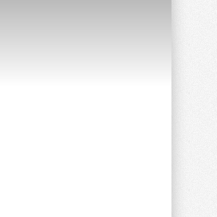
Краска для окон: как выбрать
состав, который не
растрескается после первой
зимы
Частые вопросы о краске для окон ...
30 ИЮЛЯ 2026
СИЭНПИ РУС представила
новую серию консольных
насосов NM
Усовершенствованная гидравлика
помогает снизить энергопотребление ...
30 ИЮЛЯ 2026
Группа «Теплолюкс» открыла
новую производственную
площадку
Открытие нового завода состоялось
сегодня в Мытищах ...
29 ИЮЛЯ 2026
Stiebel Eltron — спонсирует
международные соревнования
25 спортсменов, выступающих в
прыжках с трамплина и лыжном
двоеборье на международных ...
29 ИЮЛЯ 2026