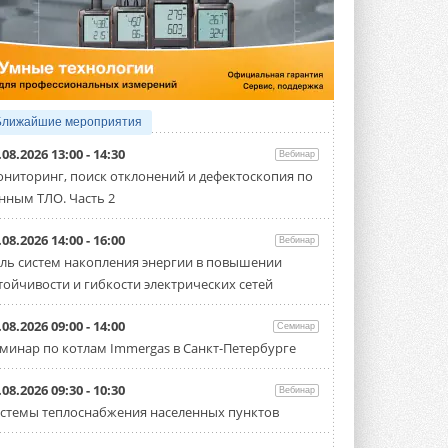
4 АВГУСТА 2026
Тепловые насосы в связке с
солнечной генерацией и
накопителем снижают
потребление на 60%
Исследователи из Италии установили ...
Ближайшие мероприятия
4 АВГУСТА 2026
.08.2026 13:00 - 14:30
Вебинар
«РУСКЛИМАТ Fest 2026» в Уфе
ниторинг, поиск отклонений и дефектоскопия по
собрал свыше 700 профи
нным ТЛО. Часть 2
климатической отрасли
Организатором выступил торгово-
производственный холдинг ...
.08.2026 14:00 - 16:00
Вебинар
3 АВГУСТА 2026
ль систем накопления энергии в повышении
тойчивости и гибкости электрических сетей
«Датарк» испытал модульный
ЦОД с плотностью 54 кВт на
стойку
.08.2026 09:00 - 14:00
Семинар
Испытания прошли на собственной
минар по котлам Immergas в Санкт-Петербурге
производственной площадке и были ...
3 АВГУСТА 2026
.08.2026 09:30 - 10:30
Вебинар
Samsung выпускает VRF-
стемы теплоснабжения населенных пунктов
систему DVM на R32
Линейка включает семь типоразмеров