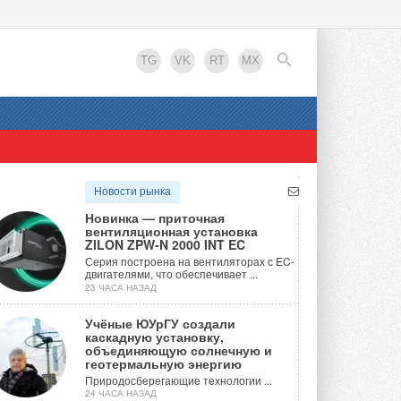
TG
VK
RT
MX
EN
Новости рынка
Новинка — приточная
вентиляционная установка
ZILON ZPW-N 2000 INT EC
Серия построена на вентиляторах с EC-
двигателями, что обеспечивает ...
23 ЧАСА НАЗАД
Учёные ЮУрГУ создали
каскадную установку,
объединяющую солнечную и
геотермальную энергию
Природосберегающие технологии ...
24 ЧАСА НАЗАД