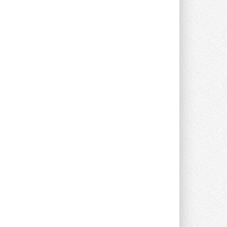
Новый фирменный магазин
Midea открылся в Сургуте
Компания «Даичи» совместно с
партнером «Энердрим» открыла новый
фирменный магазин Midea в Сургуте ...
29 ИЮЛЯ 2026
Токио — лидер по
интенсивности использования
кондиционеров
Данные получены в ходе очередного
опроса Daikin о восприятии жары ...
28 ИЮЛЯ 2026
CDU производства LG прошёл
валидацию NVIDIA для ИИ-дата-
центров
Компания становится официальным
партнёром NVIDIA по системам ...
28 ИЮЛЯ 2026
В Великобритании предлагают
сделать кондиционирование
обязательным для новостроек
Либеральные демократы внесли