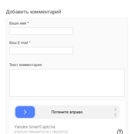
ПОСТАВКА ВЕНТИЛЯЦИИ И VRF-СИСТЕМ ENERGOLUX
НОВОСТИ СОК 6 ИЮЛЯ 2020
Добавить комментарий
Ваше имя *
Уведомления отключены
Ваш E-mail *
Комментарии
Текст комментария
В этой теме еще нет комментариев
Добавить комментарий
Ваше имя *
Ваш E-mail *