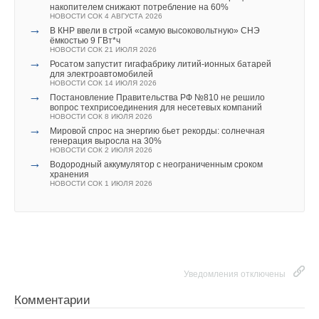
Ваше имя *
накопителем снижают потребление на 60%
с компрессионного режима на естественное охлаждение
НОВОСТИ СОК 4 АВГУСТА 2026
→
и обратно. Благодаря фрикулингу в переходный и зимний
В КНР ввели в строй «самую высоковольтную» СНЭ
ёмкостью 9 ГВт*ч
период, экономия электроэнергии может достигать 4
0
%
Ваш E-mail *
НОВОСТИ СОК 21 ИЮЛЯ 2026
→
от всего энергопотребления обслуживаемого здания.
Росатом запустит гигафабрику литий-ионных батарей
для электроавтомобилей
Уведомления отключены
НОВОСТИ СОК 14 ИЮЛЯ 2026
Также для увеличения энергоэффективности, чиллеры
→
Постановление Правительства РФ №810 не решило
Текст комментария
Комментарии
вопрос техприсоединения для несетевых компаний
комплектуются (опционально) встроенными гидромодулями.
НОВОСТИ СОК 8 ИЮЛЯ 2026
Гидромодуль позволяет чиллеру экономить электроэнергию
→
Мировой спрос на энергию бьет рекорды: солнечная
генерация выросла на 30%
В этой теме еще нет комментариев
и поддерживать оптимальную тепловую инерцию, делая
НОВОСТИ СОК 2 ИЮЛЯ 2026
→
работу системы холодоснабжения более стабильной.
Водородный аккумулятор с неограниченным сроком
хранения
НОВОСТИ СОК 1 ИЮЛЯ 2026
Добавить комментарий
Boho. Формируйте пространство и климат в вашем доме по
Сильная сторона чиллеров — это модульность!
своим правилам.
Объединение модульных блоков различной
Ваше имя *
холодопроизводительности дает возможность подобрать
оптимальную холодильную мощность системы, максимально
приближенную или в точности соответствующую значению
Ваш E-mail *
комментарии к новости (
1
)
Уведомления отключены
фактического теплопритока на конкретном объекте.
ИСТОЧНИК: МИР КЛИМАТА ХОЛОДА
Модульный принцип в построении системы
Комментарии
холодоснабжения позволяет реализовать практически любое
Текст комментария