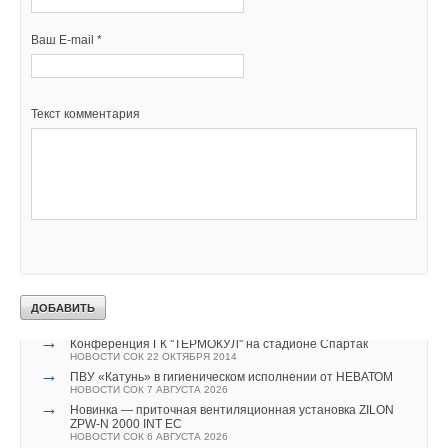
Благодаря широкой линейке оборудования и опций,
Ваш E-mail *
возможности изготовления под индивидуальные требования
конкретного объекта, активным разработкам в области
нестандартных решений и успешному вводу их
Текст комментария
в эксплуатацию, можно с уверенностью сказать, что
компания способна создать и реализовать объект под любые
требования и задачи.
ИСТОЧНИК: КОМПАНИЯ «ТРЕЙД ГРУПП»
Читайте по теме:
→
Оборудование 'ТЕРМОКУЛ' успешно прошло испытания
НОВОСТИ СОК 16 АПРЕЛЯ 2015
→
Конференция ГК ''ТЕРМОКУЛ'' на стадионе Спартак
НОВОСТИ СОК 22 ОКТЯБРЯ 2014
→
ПВУ «Катунь» в гигиеническом исполнении от НЕВАТОМ
НОВОСТИ СОК 7 АВГУСТА 2026
→
Новинка — приточная вентиляционная установка ZILON
ZPW-N 2000 INT EC
НОВОСТИ СОК 6 АВГУСТА 2026