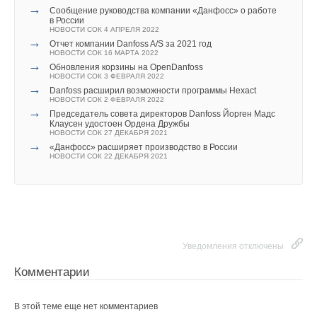
→
→
Bosch инвестировал в переработку li-ion аккумуляторов
Сообщение руководства компании «Данфосс» о работе
«следующего поколения»
в России
НОВОСТИ СОК 21 МАЯ 2024
НОВОСТИ СОК 4 АПРЕЛЯ 2022
→
→
Путин передал структуре «Газпрома» управление
Отчет компании Danfoss A/S за 2021 год
«дочками» Ariston и BSH
НОВОСТИ СОК 16 МАРТА 2022
НОВОСТИ СОК 27 АПРЕЛЯ 2024
→
Обновления корзины на OpenDanfoss
→
Уведомления отключены
Bоsch и Buderus представили каталоги продукции и
НОВОСТИ СОК 3 ФЕВРАЛЯ 2022
решений на 2023 год
→
Danfoss расширил возможности программы Hexact
НОВОСТИ СОК 17 ЯНВАРЯ 2023
Комментарии
НОВОСТИ СОК 2 ФЕВРАЛЯ 2022
→
Новинка от Bosch - флагманская серия Climate Line
→
Председатель совета директоров Danfoss Йорген Мадс
6000i
Клаусен удостоен Ордена Дружбы
НОВОСТИ СОК 26 ОКТЯБРЯ 2022
НОВОСТИ СОК 27 ДЕКАБРЯ 2021
В этой теме еще нет комментариев
→
Новый напольный конденсационный котел Buderus
→
«Данфосс» расширяет производство в России
Logano Plus KB472
НОВОСТИ СОК 22 ДЕКАБРЯ 2021
НОВОСТИ СОК 6 СЕНТЯБРЯ 2022
→
Великолепная сотня: оборудование брендов Bosch и
Добавить комментарий
Buderus признано лучшим
НОВОСТИ СОК 28 ЯНВАРЯ 2022
Ваше имя *
Уведомления отключены
Ваш E-mail *
Комментарии
Уведомления отключены
В этой теме еще нет комментариев
Комментарии
Текст комментария