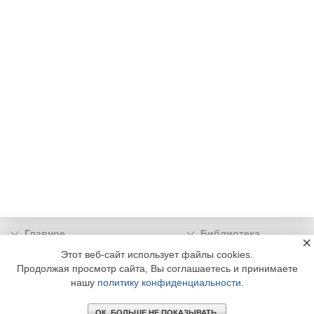
Главное
Библиотека
×
Подписка
Реклама
Этот веб-сайт использует файлы cookies.
Продолжая просмотр сайта, Вы соглашаетесь и принимаете
Информация
нашу
политику конфиденциальности
.
© 2002 - 2026 OOO Издательский дом «МЕДИА ТЕХНОЛОДЖИ» +7 (495) 665-00-
00
ОК. БОЛЬШЕ НЕ ПОКАЗЫВАТЬ.