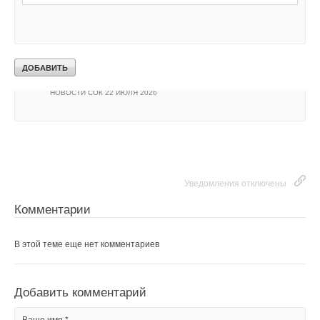
ветроэлектростанции
НОВОСТИ СОК 23 ИЮЛЯ 2026
→
LONGi вновь установила мировой рекорд
эффективности тандемных солнечных элементов —
35,5%
НОВОСТИ СОК 22 ИЮЛЯ 2026
→
Германия подключила более 1 ГВт морской
ветроэнергетики за полгода
НОВОСТИ СОК 22 ИЮЛЯ 2026
Уведомления отключены
Комментарии
В этой теме еще нет комментариев
Добавить комментарий