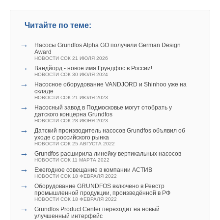
Уведомления отключены
Читайте по теме:
Комментарии
→
Насосы Grundfos Alpha GO получили German Design
Award
В этой теме еще нет комментариев
НОВОСТИ СОК 21 ИЮЛЯ 2026
→
Вандйорд - новое имя Грундфос в России!
НОВОСТИ СОК 30 ИЮЛЯ 2024
→
Насосное оборудование VANDJORD и Shinhoo уже на
Добавить комментарий
складе
НОВОСТИ СОК 21 ИЮЛЯ 2023
→
Насосный завод в Подмосковье могут отобрать у
Ваше имя *
датского концерна Grundfos
НОВОСТИ СОК 28 ИЮНЯ 2023
→
Датский производитель насосов Grundfos объявил об
уходе с российского рынка
Ваш E-mail *
НОВОСТИ СОК 25 АВГУСТА 2022
→
Grundfos расширила линейку вертикальных насосов
НОВОСТИ СОК 11 МАРТА 2022
→
Ежегодное совещание в компании АСТИВ
НОВОСТИ СОК 18 ФЕВРАЛЯ 2022
Текст комментария
→
Оборудование GRUNDFOS включено в Реестр
промышленной продукции, произведённой в РФ
НОВОСТИ СОК 18 ФЕВРАЛЯ 2022
→
Grundfos Product Center переходит на новый
улучшенный интерфейс