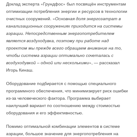
Доклад эксперта «Грундфос» был посвящён инструментам
Теперь у проектировщиков имеются совершенно новые
оптимизации потребления энергии и ресурсов в технологии
возможности. Например, можно спроектировать
очистных сооружений. «
Основная доля энергозатрат в
индивидуальную отопительную систему прямо в жилом
канализационных сооружениях приходится на системы
комплексе. Это сводит к минимуму затраты на строительство
аэрации. Непосредственным энергопотребителем
и потери тепла вследствие передачи теплоносителя по
является воздуходувка, поэтому при работе над
трубам большой протяженности.
проектом мы прежде всего обращаем внимание на то,
чтобы система аэрации оптимально сочеталась с
Новые вентиляторы VG 450 с предварительным смешением
воздуходувкой – одной или несколькими
», — рассказал
оснащены EC-технологией GreenTech, что приводит к
Игорь Кинаш.
значительной экономии ресурсов засчет плавной
регулировки скорости вращения.
Оборудование подбирается с помощью специального
программного обеспечения, что минимизирует риск ошибки
из-за человеческого фактора. Программа выбирает
наилучший вариант по соотношению между стоимостью
Читайте по теме:
оборудования и его эффективностью.
→
Пострелиз: «Мир Климата – 2020» завершился на
высокой ноте
Помимо оптимальной комбинации элементов в системе
НОВОСТИ СОК 19 МАРТА 2020
аэрации, большое значение для энергопотребления на
→
Пресс-релиз выставки «Мир Климата-2020»