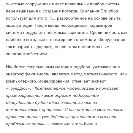
НОВОСТИ СОК 6 МАРТА 2020
очистных сооружениях имеет правильный подбор систем
→
Вентиляционные установки Kentatsu «Компакт Мед»
перемешивания и создания потоков. Компания Grundfos
НОВОСТИ СОК 24 ДЕКАБРЯ 2018
→
использует для этого ПО, разработанное на основе опыта
Обмен опытом: Techno и Ebm-papst
НОВОСТИ СОК 21 НОЯБРЯ 2018
эксплуатации. После ввода необходимых параметров
→
Гибридный тепловой насос PV/T с одним общим
система предлагает несколько вариантов. Среди них есть как
испарителем
НОВОСТИ СОК 5 АВГУСТА 2026
наиболее выгодные с точки зрения стоимости оборудования,
→
Корпорация «Термекс» представила передовой опыт
так и варианты дороже, но при этом с минимальным
роботизации участникам проекта «Промтуризм.РФ»
НОВОСТИ СОК 4 АВГУСТА 2026
энергопотреблением.
→
Китайская Shenling представила линейку тепловых
насосов «воздух-вода» на R290
НОВОСТИ СОК 4 АВГУСТА 2026
Наиболее современным методом подбора, учитывающим
→
Тепловые насосы в связке с солнечной генерацией и
энергоэффективность, является метод математического, или
накопителем снижают потребление на 60%
НОВОСТИ СОК 4 АВГУСТА 2026
компьютерного, моделирования, отмечает эксперт
→
«РУСКЛИМАТ Fest 2026» в Уфе собрал свыше 700
«Грундфос». «
Компьютерное моделирование помогает
профи климатической отрасли
НОВОСТИ СОК 3 АВГУСТА 2026
прогнозировать, каким образом подобранное
→
Группа «Теплолюкс» открыла новую производственную
оборудование будет обеспечивать качество
площадку
НОВОСТИ СОК 29 ИЮЛЯ 2026
технологических процессов. С его помощью можно также
провести анализ уже действующих систем и выявить
проблемные зоны
», — заключил Игорь Кинаш.