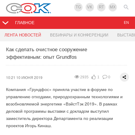
TG
VK
RT
MX
ГЛАВНОЕ
EN
Новые вентиляторы VG 450
ЛЕНТА НОВОСТЕЙ
ВЕБИНАРЫ И КОНФЕРЕНЦИИ
ВЫСТАВ
Как сделать очистное сооружение
10:12 10 ИЮНЯ 2019
2230
0
0
эффективным: опыт Grundfos
Вентилятор в спиральном корпусе VG 450 от ebm-papst
устанавливает новые стандарты максимальной
производительности не только в линейке продуктов
10:21 10 ИЮНЯ 2019
2935
1
0
компании, но и в целом для всей технологии производства
Компания «Грундфос» приняла участие в форуме по
конденсационных котлов.
управлению отходами, природоохранным технологиями и
Новый продукт имеет огромное преимущество: впервые с
возобновляемой энергетике «ВэйстТэк 2019». В рамках
помощью одного компактного вентилятора может быть
деловой программы выставки с докладом выступил
реализована теплопроизводительность до 4 МВт. Этого
заместитель директора Департамента по реализации
достаточно, чтобы обогреть многоэтажный жилой комплекс
проектов Игорь Кинаш.
или жилой район с 200-ми частными домами.