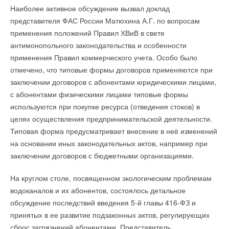
По словам директора МУП «Костромагорводоканал» Павла
Наиболее активное обсуждение вызвал доклад
управление температурой, влажностью, скоростью
Комментарии
Пылева, сейчас ведется подготовка к реконструкции и
представителя ФАС России Матюхина А.Г. по вопросам
вращения вентилятора, регистрацией событий и аварийной
замене других повысительных станций города. «Если с
применения положений Правил ХВиВ в свете
сигнализацией как локально, так и дистанционно с помощью
В этой теме еще нет комментариев
финансированием все будет благополучно, за счёт своих
антимонопольного законодательства и особенности
простой в использовании ЖК-панели управления,
средств мы планируем установить 2 станции. В Давыдовском
применения Правил коммерческого учета. Особо было
интерфейса Modbus, платы сухих контактов или
и Юбилейном», – комментирует г-н Пылаев .
отмечено, что типовые формы договоров применяются при
дополнительной сетевой карты (SNMP, Web, SSH, telnet).
Добавить комментарий
заключении договоров с абонентами юридическими лицами,
Устройство кондиционирования воздуха SRXCOOL33K
Ваше имя *
с абонентами физическими лицами типовые формы
обеспечивает охлаждение с производительностью до 33 000
используются при покупке ресурса (отведения стоков) в
Читайте по теме:
BTU (9,7 кВт) в стойке размером 42U при глухом
целях осуществления предпринимательской деятельности.
Ваш E-mail *
соединении. Усовершенствованная технология
Типовая форма предусматривает внесение в неё изменений
→
Насосы Grundfos Alpha GO получили German Design
Award
кондиционера обеспечивает динамическое изменение
на основании иных законодательных актов, например при
НОВОСТИ СОК 21 ИЮЛЯ 2026
мощности охлаждения до уровня, идеально подходящего
заключении договоров с бюджетными организациями.
→
Вандйорд - новое имя Грундфос в России!
Текст комментария
НОВОСТИ СОК 30 ИЮЛЯ 2024
для энергосбережения. Устройство сертифицировано
→
Насосное оборудование VANDJORD и Shinhoo уже на
На круглом столе, посвященном экологическим проблемам
стандартам CE, в котором реализован жесткий кабельный
складе
НОВОСТИ СОК 21 ИЮЛЯ 2023
водоканалов и их абонентов, состоялось детальное
ввод.
→
Насосный завод в Подмосковье могут отобрать у
обсуждение последствий введения 5-й главы 416-ФЗ и
датского концерна Grundfos
НОВОСТИ СОК 28 ИЮНЯ 2023
Решение идеально подходит для размещения стоек с
принятых в ее развитие подзаконных актов, регулирующих
→
Датский производитель насосов Grundfos объявил об
высокой плотностью в центрах обработки данных и
сброс загрязнений абонентами. Представитель