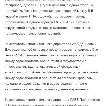
уходе с российского рынка
НОВОСТИ СОК 25 АВГУСТА 2022
серверных помещениях.
Росприроднадзора Н.В.Рулин отметил, с одной стороны,
→
Grundfos расширила линейку вертикальных насосов
наличие глубоких юридических противоречий между 5-й
НОВОСТИ СОК 11 МАРТА 2022
→
главой и этими НПА, с другой, противоречия между
Ежегодное совещание в компании АСТИВ
НОВОСТИ СОК 18 ФЕВРАЛЯ 2022
положениями Водного кодекса РФ и 7-ФЗ «Об охране
→
Оборудование GRUNDFOS включено в Реестр
Читайте по теме:
промышленной продукции, произведённой в РФ
окружающей среды», которые существенно осложняют
НОВОСТИ СОК 18 ФЕВРАЛЯ 2022
практическое применение новаций.
→
→
ПВУ «Катунь» в гигиеническом исполнении от НЕВАТОМ
Grundfos Product Center переходит на новый
НОВОСТИ СОК 7 АВГУСТА 2026
улучшенный интерфейс
→
НОВОСТИ СОК 10 ФЕВРАЛЯ 2022
Новинка — приточная вентиляционная установка ZILON
Заместитель исполнительного директора РАВВ Данилович
→
ZPW-N 2000 INT EC
«Грундфос» стал партнёром проекта «Дети солнца»
НОВОСТИ СОК 6 АВГУСТА 2026
Д.А. рассказал об основных предлагаемых поправках в 5-ю
НОВОСТИ СОК 21 ЯНВАРЯ 2022
→
Для Арктики создали технологию защиты
главу 416-ФЗ, направленных на гармонизацию отношений
ветрогенераторов от аварий
НОВОСТИ СОК 6 АВГУСТА 2026
между водоканалами, абонентами и государством в
→
Универсальный пульт Z037-5C0 от НЕВАТОМ
интересах как защиты окружающей среды, так и
НОВОСТИ СОК 5 АВГУСТА 2026
→
хозяйствующих субъектов. Изложены принципы отношений
21-й ежегодный форум «ЦОД-2026»
НОВОСТИ СОК 5 АВГУСТА 2026
между водоканалами и абонентами согласно Правилам
→
Уведомления отключены
«РУСКЛИМАТ Fest 2026» в Уфе собрал свыше 700
холодного водоснабжения и водоотведения, а также
профи климатической отрасли
НОВОСТИ СОК 3 АВГУСТА 2026
Комментарии
направления совершенствования данного документа.
→
«Датарк» испытал модульный ЦОД с плотностью 54 кВт
на стойку
НОВОСТИ СОК 3 АВГУСТА 2026
Заместитель исполнительного директора РАВВ Побединская
В этой теме еще нет комментариев
→
Samsung выпускает VRF-систему DVM на R32
Н.В. рассказала о сложных юридических проблемах с
НОВОСТИ СОК 3 АВГУСТА 2026