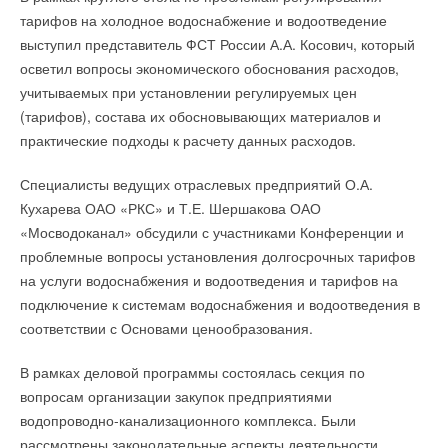
Ваш E-mail *
тарифов на холодное водоснабжение и водоотведение
выступил представитель ФСТ России А.А. Косович, который
осветил вопросы экономического обоснования расходов,
Текст комментария
учитываемых при установлении регулируемых цен
(тарифов), состава их обосновывающих материалов и
практические подходы к расчету данных расходов.
Специалисты ведущих отраслевых предприятий О.А.
Кухарева ОАО «РКС» и Т.Е. Шершакова ОАО
«Мосводоканал» обсудили с участниками Конференции и
проблемные вопросы установления долгосрочных тарифов
на услуги водоснабжения и водоотведения и тарифов на
подключение к системам водоснабжения и водоотведения в
соответствии с Основами ценообразования.
В рамках деловой программы состоялась секция по
вопросам организации закупок предприятиями
водопроводно-канализационного комплекса. Были
рассмотрены законодательные аспекты деятельности