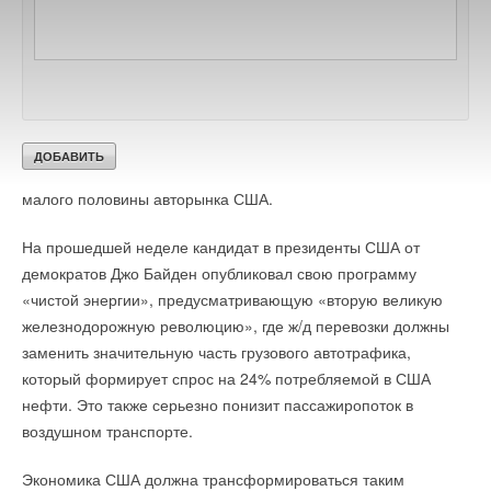
США с 2021 года жесткие требования к экологичности и
экономичности автомобильного двигателя. Позже они были
отменены Дональдом Трампом на федеральном уровне, но
возглавляемый Калифорнией альянс из 18 штатов и округа
Колумбия с совокупным населением 140 млн человек
отказывается отменять эти требования на уровне штатов. Ни
один автопроизводитель не сможет игнорировать потерю без
малого половины авторынка США.
На прошедшей неделе кандидат в президенты США от
демократов Джо Байден опубликовал свою программу
«чистой энергии», предусматривающую «вторую великую
железнодорожную революцию», где ж/д перевозки должны
заменить значительную часть грузового автотрафика,
который формирует спрос на 24% потребляемой в США
нефти. Это также серьезно понизит пассажиропоток в
воздушном транспорте.
Экономика США должна трансформироваться таким