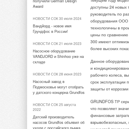
текущем году модел
получили German Design
НОВОСТИ СОК 19 мая 2026
НОВОСТИ СОК 29 июня 2026
обеспечивают надеж
Award
доступны 24 новых 
LG продвигается в конкурсе
VANDJORD вывел на рынок
энергоэффективнос
руководитель по р
DOE США с тепловым
новую линейку насосов –
НОВОСТИ СОК 30 июля 2024
оборудования ООО
насосом RTU
TPE
Проект реализован 
Вандйорд - новое имя
технологичны в про
Грундфос в России!
АО «ГИДРОМАШСЕРВ
НОВОСТИ СОК 28 октября
НОВОСТИ СОК 15 июня 2026
цены по сравнению 
направленном на п
2025
300 имеют оптимизи
Насосы NOCE и NOC
НОВОСТИ СОК 21 июля 2023
Санкт-Петербурга» 
LG открыла завод по
одобрены ПАО «МОЭК» по
более высоких пока
Насосное оборудование
производству кондиционеров
итогам реальной
Ленинградской обла
VANDJORD и Shinhoo уже на
в Индонезии
эксплуатации
водоснабжения, вод
Данное оборудован
складе
и кондиционировани
НОВОСТИ СОК 28 марта 2024
НОВОСТИ СОК 11 июня 2026
«Группа ГМС» являе
НОВОСТИ СОК 28 июня 2023
рабочего колеса, в
LG Group обнародовала план
Расширение функционала
насосного, компре
Насосный завод в
срок эксплуатации 
по инвестированию 74,3
программы Pump Select
Кондиционер серии
Подмосковье могут отобрать
для нефтегазового 
млрд долларов в Южную
защиты от коррозии
у датского концерна Grundfos
воздуха, в котором
Корею
хозяйства, а также
НОВОСТИ СОК 1 июня 2026
охлаждения использ
выполняющей широк
GRUNDFOS ТР серии
WILO представила напорные
НОВОСТИ СОК 25 августа
НОВОСТИ СОК 23 августа
Inverter Compresso
наладочных работ п
установки Native‑RLSE 3
что позволяет значи
2022
2023
FWC и Native‑RLSE 3
двухроторного инв
газодобычи, объект
финансовые затрат
Датский производитель
LG Electronics (LG)
потребляет на 70% 
«Группы ГМС» (GDR
взрывобезопасных, 
насосов Grundfos объявил об
представит решение по
НОВОСТИ СОК 18 мая 2026
охлаждает воздух в
уходе с российского рынка
«HMSG».
управлению