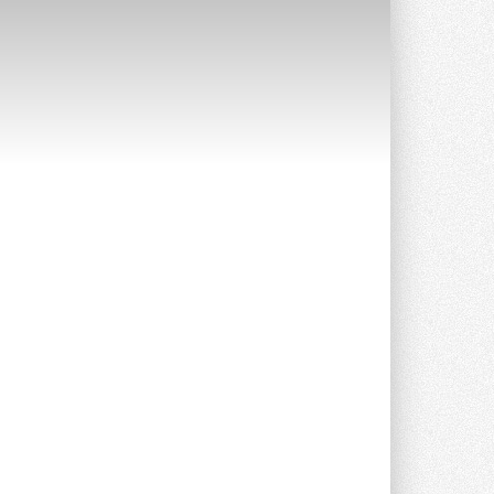
Stiebel Eltron — спонсирует
международные соревнования
25 спортсменов, выступающих в
прыжках с трамплина и лыжном
двоеборье на международных ...
29 ИЮЛЯ 2026
Новый фирменный магазин
Midea открылся в Сургуте
Компания «Даичи» совместно с
партнером «Энердрим» открыла новый
фирменный магазин Midea в Сургуте ...
29 ИЮЛЯ 2026
Токио — лидер по
интенсивности использования
кондиционеров
Данные получены в ходе очередного
опроса Daikin о восприятии жары ...
28 ИЮЛЯ 2026
CDU производства LG прошёл
валидацию NVIDIA для ИИ-дата-
центров
Компания становится официальным
партнёром NVIDIA по системам ...
28 ИЮЛЯ 2026