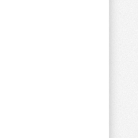
В Великобритании предлагают
сделать кондиционирование
обязательным для новостроек
Либеральные демократы внесли
предложение оснащать все новые ...
1
28 ИЮЛЯ 2026
В Подмосковье запустят
производство холодильной
техники и теплообменного
оборудования
Проект реализует компания «ВЕЗА» ...
28 ИЮЛЯ 2026
Ридан объявил о старте продаж
автоматического
балансировочного клапана
Клапан APT‑R3 производится на заводе
в Лешково (Московская область) ...
27 ИЮЛЯ 2026
Шумоглушители собственного
производства от компании
TURKOV
Новая линейка пластинчатых