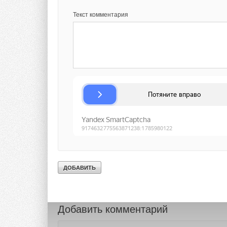
характеристиках, е
Текст комментария
для нас IFA стала 
новых бытовых при
Во время Междунаро
посетители стенда L
и изучить новую пр
Тэги:
ЛГ Электроникс РУС
Бренд LG
Кондицион
Комментарии
В этой теме еще нет комментариев
Добавить комментарий