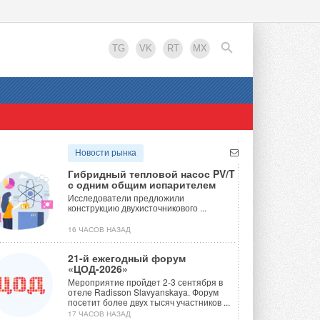
TG
VK
RT
MX
EN
Новости рынка
Гибридный тепловой насос PV/T
с одним общим испарителем
Исследователи предложили
конструкцию двухисточникового ...
16 ЧАСОВ НАЗАД
21-й ежегодный форум
«ЦОД-2026»
Мероприятие пройдет 2-3 сентября в
отеле Radisson Slavyanskaya. Форум
посетит более двух тысяч участников ...
17 ЧАСОВ НАЗАД