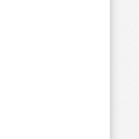
прямоугольных шумоглушителей ...
27 ИЮЛЯ 2026
Aquatherm Almaty 2026:
ключевая платформа для
развития инженерных систем
Центральной Азии
С 2 по 4 сентября 2026 года в Алматы ...
27 ИЮЛЯ 2026
ВИЭ обойдут уголь по
выработке электроэнергии в
текущем году
Международное энергетическое
агентство (МЭА) выпустило ...
27 ИЮЛЯ 2026
Taconova переосмысливает
работу насосов для тёплых
полов
Меньше дросселирования, больше
эффективности — основной принцип ...
27 ИЮЛЯ 2026
Kermi представила станцию X-
NET WOHNUNGSSTATION PRO E
Новая квартирная станция отопления и