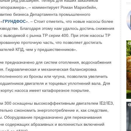
ьный ряд расширен. Теперь для наших заказчиков
ную работу оборудования и его высокую
типоразмера», – комментирует Роман Марихбейн,
ть.
азвитию бизнеса Департамента промышленного
 «
ГРУНДФОС
». – Стоит отметить, что новые насосы более
в рамках соглашения о стратегическом партнерстве между
изводстве. Благодаря этому нам удалось достичь снижения
ИС» и ГУП «Водоканал Санкт-Петербурга»,
с выводимой с рынка ТР серии 400. При этом насосы ТР
овышение энергоэффективности объектов ГУП «Водоканал
рованную проточную часть, что позволяет достигать
и обеспечение жителей г. Санкт-Петербург и
зателей КПД, чем у предшественников».
сти доступными и качественными услугами
оотведения и водоочистки.
ие предназначено для систем отопления, водоснабжения
я. Гидравлическая и механическая балансировка
тся одним из ведущих в России и СНГ производителем
ыполненного из бронзы или чугуна, позволила увеличить
ссорного и модульного нефтепромыслового оборудования
подшипников двигателя и торцевых уплотнений вала. Для
 DUALCOOL от компании LG — первый кондиционер
комплекса, энергетики, жилищно-коммунального и водного
 корпус насоса имеет катафорезное покрытие.
 для энергосбережения без снижения эффективности
 динамично развивающейся инжиниринговой компанией,
уется двухроторный инверторный компрессор Dual
ий перечень проектных, строительно-монтажных и пуско-
 300 оснащены высокоэффективным двигателем IE2/IE3,
r™, собственной разработкой компании. За счет
о комплексному обустройству объектов нефте- и
тельно сэкономить энергопотребление и, как следствие,
ерторного компрессора, кондиционер LG серии DUALCOOL
ов водного хозяйства. Глобальные депозитарные расписки
ы. Оборудование предназначено для перекачивания
меньше электроэнергии, но при этом на 40% быстрее
) котируются на Лондонской фондовой бирже под тикером
не содержащих абразивных и волокнистых включений
 помещении, чем типовые бытовые кондиционеры 1