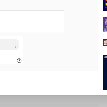
вропейские потребители задают высокий стандарт, поэтому
ориентиром в области презентации усовершенствованных
боров».
дной выставки потребительской электроники IFA 2016
G в зале 18 комплекса Messe Berlin смогут лично увидеть
одукцию.
еры бытовые
Уведомления отключены