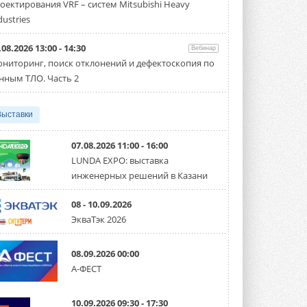
оектирования VRF – систем Mitsubishi Heavy
Чиллер получил новую версию,
работающую на хладагенте R1234ze ...
dustries
31 ИЮЛЯ 2026
.08.2026 13:00 - 14:30
Вебинар
Mitsubishi расширяет
ниторинг, поиск отклонений и дефектоскопия по
направление систем
охлаждения для ЦОД
нным ТЛО. Часть 2
Mitsubishi Electric создаёт в США новую
компанию MEHITS US Inc. ...
31 ИЮЛЯ 2026
Выставки
США запретили использование
иностранных инверторов
07.08.2026 11:00 - 16:00
28 июля 2026 года Федеральная
LUNDA EXPO: выставка
комиссия по связи США (FCC) обновила
инженерных решений в Казани
свой специальный перечень Covered ...
31 ИЮЛЯ 2026
08 - 10.09.2026
Уже через месяц в России
ЭкваТэк 2026
можно будет устанавливать
солнечные панели в МКД
С 1 сентября снимается запрет на
08.09.2026 00:00
микрогенерацию в многоквартирных ...
А-ФЕСТ
30 ИЮЛЯ 2026
Канальные вентиляторы с ЕС-
10.09.2026 09:30 - 17:30