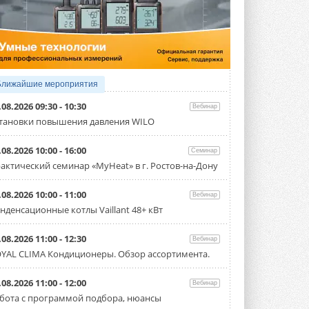
3 АВГУСТА 2026
Samsung выпускает VRF-
систему DVM на R32
Линейка включает семь типоразмеров
производительностью от 22,4 до 56 кВт.
Суммарная длина трубопроводов ...
Ближайшие мероприятия
3 АВГУСТА 2026
.08.2026 09:30 - 10:30
Вебинар
«СиСофт Девелопмент» подвел
тановки повышения давления WILO
итоги конкурса студенческих
проектов «ТИМ-лидеры 2026»
.08.2026 10:00 - 16:00
Семинар
Новый сезон конкурса «ТИМ-лидеры»
стартует уже в сентябре 2026 года ...
актический семинар «MyHeat» в г. Ростов-на-Дону
3 АВГУСТА 2026
.08.2026 10:00 - 11:00
Вебинар
«Русклимат» укрепляет
нденсационные котлы Vaillant 48+ кВт
партнёрство за Уралом
Президент Омского землячества в
Москве Михаил Тимошенко посетил
.08.2026 11:00 - 12:30
Вебинар
Омск с трёхдневным рабочим визитом ...
YAL CLIMA Кондиционеры. Обзор ассортимента.
31 ИЮЛЯ 2026
Carrier модернизирует
.08.2026 11:00 - 12:00
Вебинар
флагманский чиллер AquaEdge
бота с программой подбора, нюансы
19XR