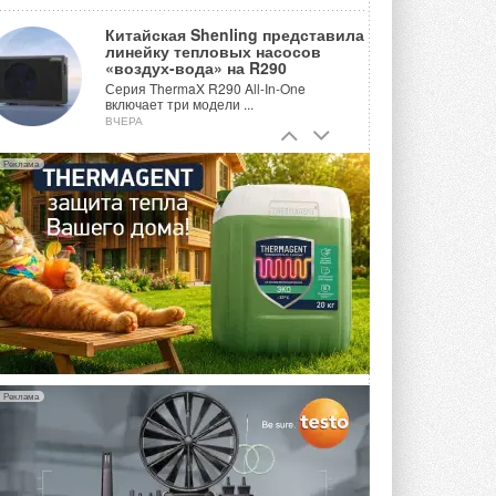
Китайская Shenling представила
линейку тепловых насосов
«воздух-вода» на R290
Серия ThermaX R290 All-In-One
включает три модели ...
ВЧЕРА
Тепловые насосы в связке с
Реклама
солнечной генерацией и
накопителем снижают
потребление на 60%
Исследователи из Италии установили ...
ВЧЕРА
«РУСКЛИМАТ Fest 2026» в Уфе
собрал свыше 700 профи
климатической отрасли
Организатором выступил торгово-
производственный холдинг ...
3 АВГУСТА 2026
Реклама
«Датарк» испытал модульный
ЦОД с плотностью 54 кВт на
стойку
Испытания прошли на собственной
производственной площадке и были ...