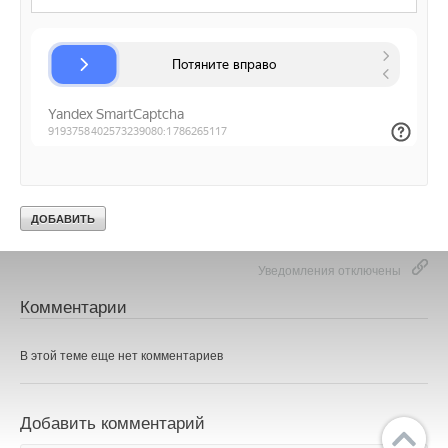
→
Запорные клапаны Ридан для систем холодоснабжения
одобрены сертификатом РМРС
НОВОСТИ СОК 6 АВГУСТА 2026
→
Универсальный пульт Z037-5C0 от НЕВАТОМ
НОВОСТИ СОК 5 АВГУСТА 2026
→
Гибридный тепловой насос PV/T с одним общим
испарителем
НОВОСТИ СОК 5 АВГУСТА 2026
→
21-й ежегодный форум «ЦОД-2026»
НОВОСТИ СОК 5 АВГУСТА 2026
Уведомления отключены
Комментарии
В этой теме еще нет комментариев
Добавить комментарий