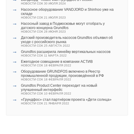
директор «Human Creative Capital» Екатерина Шарма
НОВОСТИ СОК 6 АВГУСТА 2026
НОВОСТИ СОК 30 ИЮЛЯ 2024
→
Универсальный пульт Z037-5C0 от НЕВАТОМ
и другие эксперты.
→
Насосное оборудование VANDJORD и Shinhoo уже на
НОВОСТИ СОК 5 АВГУСТА 2026
складе
→
Гибридный тепловой насос PV/T с одним общим
НОВОСТИ СОК 21 ИЮЛЯ 2023
В рамках третьего и завершающего дня пройдет
испарителем
→
Насосный завод в Подмосковье могут отобрать у
НОВОСТИ СОК 5 АВГУСТА 2026
датского концерна Grundfos
насыщенная программа семинаров от партнера Дня
→
21-й ежегодный форум «ЦОД-2026»
НОВОСТИ СОК 28 ИЮНЯ 2023
НОВОСТИ СОК 5 АВГУСТА 2026
проектировщика — ведущего российского разработчика
→
Датский производитель насосов Grundfos объявил об
уходе с российского рынка
решений для информационного моделирования Renga
НОВОСТИ СОК 25 АВГУСТА 2022
Software, которые осветят все аспекты использования BIM-
→
Grundfos расширила линейку вертикальных насосов
НОВОСТИ СОК 11 МАРТА 2022
технологий при проектировании зданий и сооружений.
→
Ежегодное совещание в компании АСТИВ
НОВОСТИ СОК 18 ФЕВРАЛЯ 2022
Генеральный партнер Дня проектировщика компания
→
Оборудование GRUNDFOS включено в Реестр
Уведомления отключены
промышленной продукции, произведённой в РФ
PAROC — один из лидеров рынка строительной
НОВОСТИ СОК 18 ФЕВРАЛЯ 2022
Комментарии
→
и технической изоляции.
Grundfos Product Center переходит на новый
улучшенный интерфейс
НОВОСТИ СОК 10 ФЕВРАЛЯ 2022
Мероприятия пройдут при поддержке одного из лидеров
В этой теме еще нет комментариев
→
«Грундфос» стал партнёром проекта «Дети солнца»
НОВОСТИ СОК 21 ЯНВАРЯ 2022
в сфере разработки комплексных решений по утеплению
и финишной отделке фасадов — компании Baumit.
Добавить комментарий
Подробная программа деловых мероприятий выставки и Дня
Ваше имя *
проектировщика размещена на официальном сайте