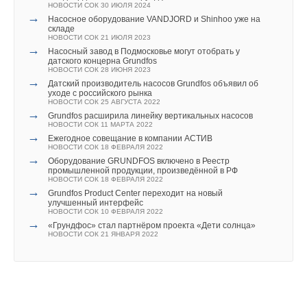
→
ACV выпустила новый каталог продукции на 2015 год
Кроме того, котлами BAXI укомплектованы учебные классы
→
НОВОСТИ СОК 30 ИЮЛЯ 2024
Компания АДЛ внедрила в программное обеспечение
НОВОСТИ СОК 19 ФЕВРАЛЯ 2015
→
AUDYTOR SET статические балансировочные клапаны
более 70 региональных ГРО, где также регулярно
Насосное оборудование VANDJORD и Shinhoo уже на
НОВОСТИ СОК 13 ИЮНЯ 2023
складе
проводятся семинары по оборудованию BAXI.
→
НОВОСТИ СОК 21 ИЮЛЯ 2023
«Гранфлоу» выдержит любое землетрясение
→
НОВОСТИ СОК 25 АПРЕЛЯ 2023
Насосный завод в Подмосковье могут отобрать у
→
датского концерна Grundfos
Торговый Дом АДЛ расширил список продукции
Для специалистов, которые желают проверить свои
НОВОСТИ СОК 28 ИЮНЯ 2023
внесенной в реестр МИНПРОМТОРГА
→
технические
НОВОСТИ СОК 13 АПРЕЛЯ 2023
Датский производитель насосов Grundfos объявил об
→
уходе с российского рынка
АДЛ построит новый завод
Уведомления отключены
знания отопительного и водонагревательного оборудования
НОВОСТИ СОК 25 АВГУСТА 2022
НОВОСТИ СОК 22 ФЕВРАЛЯ 2023
→
BAXI, компания разработала на своем сайте онлайн-
→
Grundfos расширила линейку вертикальных насосов
Компания АДЛ дополнила линейку обратных клапанов
Комментарии
НОВОСТИ СОК 11 МАРТА 2022
серии «Гранлок» CVS18
экзамен.
→
НОВОСТИ СОК 21 ФЕВРАЛЯ 2023
Ежегодное совещание в компании АСТИВ
→
НОВОСТИ СОК 18 ФЕВРАЛЯ 2022
Новинки запорной арматуры АДЛ - стальные
В этой теме еще нет комментариев
→
сильфонные вентили серии ГРАНВЕНТ
Оборудование GRUNDFOS включено в Реестр
В качестве подтверждения успешного прохождения
НОВОСТИ СОК 14 ФЕВРАЛЯ 2023
промышленной продукции, произведённой в РФ
Экзамена вы получаете по почте Сертификат BAXI.
→
НОВОСТИ СОК 18 ФЕВРАЛЯ 2022
Компания АДЛ представила новый продукт в своей
→
линейке – футерованная арматура Andrex
Grundfos Product Center переходит на новый
Добавить комментарий
НОВОСТИ СОК 21 НОЯБРЯ 2022
улучшенный интерфейс
НОВОСТИ СОК 10 ФЕВРАЛЯ 2022
→
«Грундфос» стал партнёром проекта «Дети солнца»
Ваше имя *
НОВОСТИ СОК 21 ЯНВАРЯ 2022
Читайте по теме:
→
«БДР Термия Рус» — 25 лет в России. И это только
Ваш E-mail *
начало!
НОВОСТИ СОК 17 ИЮЛЯ 2026
Уведомления отключены
→
Премиальное решение с максимальной комплектацией: