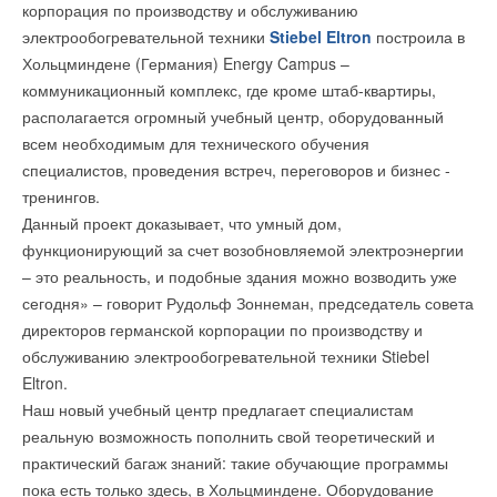
Иноземцев Б.Б. так же из Кемерово.
корпорация по производству и обслуживанию
→
Четвёртый завод АДЛ скоро приступит к работе
электрообогревательной техники
Stiebel Eltron
построила в
НОВОСТИ СОК 10 ОКТЯБРЯ 2024
→
Компания АДЛ внедрила в программное обеспечение
Хольцминдене (Германия) Energy Campus –
В номинации «
AUDYTOR SET статические балансировочные клапаны
Энергоэффективный партнер
» подарочный
коммуникационный комплекс, где кроме штаб-квартиры,
НОВОСТИ СОК 13 ИЮНЯ 2023
набор раскладная линейка + тестер вращения + бейсболка
→
«Гранфлоу» выдержит любое землетрясение
располагается огромный учебный центр, оборудованный
НОВОСТИ СОК 25 АПРЕЛЯ 2023
получают Филиппов Алексей Владимирович из
→
всем необходимым для технического обучения
Торговый Дом АДЛ расширил список продукции
Екатеринбурга и Тетерин Владимир Николаевич из
внесенной в реестр МИНПРОМТОРГА
специалистов, проведения встреч, переговоров и бизнес -
НОВОСТИ СОК 13 АПРЕЛЯ 2023
Московской области, г. Долгопрудный.
→
тренингов.
АДЛ построит новый завод
НОВОСТИ СОК 22 ФЕВРАЛЯ 2023
Данный проект доказывает, что умный дом,
→
Компания АДЛ дополнила линейку обратных клапанов
функционирующий за счет возобновляемой электроэнергии
В номинации «
серии «Гранлок» CVS18
Актив Плюс
» подарочный набор перчатки +
НОВОСТИ СОК 21 ФЕВРАЛЯ 2023
– это реальность, и подобные здания можно возводить уже
тестер вращения получают Столбова Оксана Геннадьевна из
→
Новинки запорной арматуры АДЛ - стальные
сегодня» – говорит Рудольф Зоннеман, председатель совета
сильфонные вентили серии ГРАНВЕНТ
Перми, Литяев Олег Игоревич из Екатеринбурга и Ожогин
НОВОСТИ СОК 14 ФЕВРАЛЯ 2023
директоров германской корпорации по производству и
Дмитрий Алексеевич из Ленинградской обл, г. Гатчина.
→
Компания АДЛ представила новый продукт в своей
обслуживанию электрообогревательной техники Stiebel
линейке – футерованная арматура Andrex
НОВОСТИ СОК 21 НОЯБРЯ 2022
Eltron.
Наш новый учебный центр предлагает специалистам
реальную возможность пополнить свой теоретический и
Комания Виссманн заверяет, что со всеми участниками,
практический багаж знаний: такие обучающие программы
показавшими лучшие результаты по итогам промежуточной
пока есть только здесь, в Хольцминдене. Оборудование