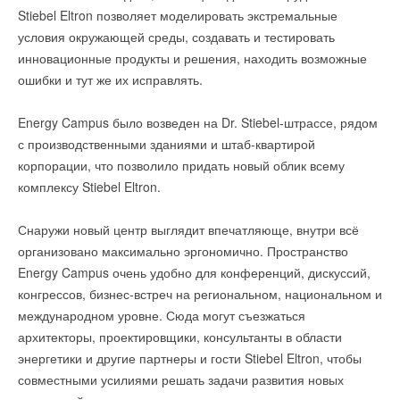
оценки, она свяжется по телефону и согласует получение
Уведомления отключены
Stiebel Eltron позволяет моделировать экстремальные
призов.
условия окружающей среды, создавать и тестировать
Комментарии
инновационные продукты и решения, находить возможные
ИСТОЧНИК: КОМПАНИЯ ВИССМАНН
ошибки и тут же их исправлять.
В этой теме еще нет комментариев
Energy Campus было возведен на Dr. Stiebel-штрассе, рядом
Читайте по теме:
с производственными зданиями и штаб-квартирой
Добавить комментарий
→
Viessmann вывела на рынок тепловой насос Vitocal 200-
корпорации, что позволило придать новый облик всему
A
Ваше имя *
НОВОСТИ СОК 19 ИЮНЯ 2026
комплексу Stiebel Eltron.
→
В Московской области локализуют производство
настенных газовых котлов
НОВОСТИ СОК 4 ИЮНЯ 2026
Снаружи новый центр выглядит впечатляюще, внутри всё
Ваш E-mail *
→
От проблемы к решению: как один проект изменил
организовано максимально эргономично. Пространство
эффективность промышленной котельной
НОВОСТИ СОК 1 ИЮНЯ 2026
Energy Campus очень удобно для конференций, дискуссий,
→
Гермес представил новинку - бойлеры косвенного
конгрессов, бизнес-встреч на региональном, национальном и
нагрева Aquamax W/WE
Текст комментария
НОВОСТИ СОК 15 МАЯ 2026
международном уровне. Сюда могут съезжаться
→
Третий ежегодный «Кубок сварки Гермес» для молодых
архитекторы, проектировщики, консультанты в области
профессионалов
НОВОСТИ СОК 24 МАРТА 2026
энергетики и другие партнеры и гости Stiebel Eltron, чтобы
→
Исследование эффективности работы турбированного
совместными усилиями решать задачи развития новых
котла на газовом топливе
ЖУРНАЛ СОК МАРТ 2026