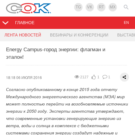
TG
VK
RT
MX
ГЛАВНОЕ
EN
Программа Viessmann Profi – первые результаты
Новая услуга — выездные семинары АДЛ
ЛЕНТА НОВОСТЕЙ
ВЕБИНАРЫ И КОНФЕРЕНЦИИ
ВЫСТАВ
Energy Campus-город энергии: флагман и
16:29 06 ИЮЛЯ 2016
13:21 06 ИЮЛЯ 2016
2762
2459
0
0
0
0
эталон!
Полгода прошло с момента старта бонусной программы для
Компания АДЛ предлагает новую услугу для более
продавцов и монтажников Viessmann Profi. В течение этих
комфортного взаимного сотрудничества — проведение
шести месяцев партнеры компании регистрировали
выездного семинара в офисе заказчика. Программа
18:18 06 ИЮЛЯ 2016
2127
1
1
проданное и смонтированное оборудование, сканировали
семинара будет разрабатываться на основе пожеланий и по
Согласно опубликованному в конце 2015 года отчету
гарантийные талоны. По мнению компаниии Виссманн:
интересующему оборудованию, соответственно специфике
Международного энергетического агентства (МЭА) мир
"...Предварительная оценка результатов показала, что особо
именно вашей компании.
может полностью перейти на возобновляемые источники
отличившиеся специалисты заслуженно могут получить
энергии к 2050 году. Эксперты агентства утверждают,
награждение уже сейчас. Итоги их работы впечатляют. С
При подготовке программы будут учитываться все
что современные установки генерирующие энергию из
этой целью мы ввели специальные категории, названия
пожелания относительно тем семинара.
ветра, воды и солнца в комплексе с бюджетными
которых говорят сами за себя...".
Семинар будет проведен в удобное для вас время.
системами сохранения энергии создадут надежные и
Вы сможете заранее задать по email все интересующие