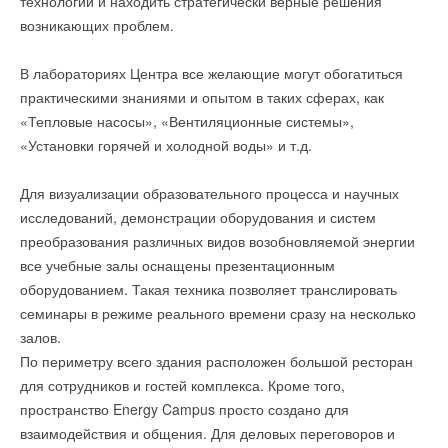
технологий и находить стратегически верные решения
→
Шкафы управления для паровых котлов от «Гермес»
возникающих проблем.
НОВОСТИ СОК 31 ОКТЯБРЯ 2025
→
Открытие второго производственного цеха Гермес-
Липецк
В лабораториях Центра все желающие могут обогатиться
НОВОСТИ СОК 31 ОКТЯБРЯ 2025
→
Viessmann установит тепловые насосы на стадионе
практическими знаниями и опытом в таких сферах, как
Альянц Арена футбольного клуба Бавария
«Тепловые насосы», «Вентиляционные системы»,
НОВОСТИ СОК 27 ОКТЯБРЯ 2025
→
Второй ежегодный «Кубок сварки Гермес»
«Установки горячей и холодной воды» и т.д.
НОВОСТИ СОК 4 АПРЕЛЯ 2025
Для визуализации образовательного процесса и научных
исследований, демонстрации оборудования и систем
преобразования различных видов возобновляемой энергии
все учебные залы оснащены презентационным
Уведомления отключены
оборудованием. Такая техника позволяет транслировать
семинары в режиме реального времени сразу на несколько
Комментарии
залов.
По периметру всего здания расположен большой ресторан
В этой теме еще нет комментариев
для сотрудников и гостей комплекса. Кроме того,
пространство Energy Campus просто создано для
Добавить комментарий
взаимодействия и общения. Для деловых переговоров и