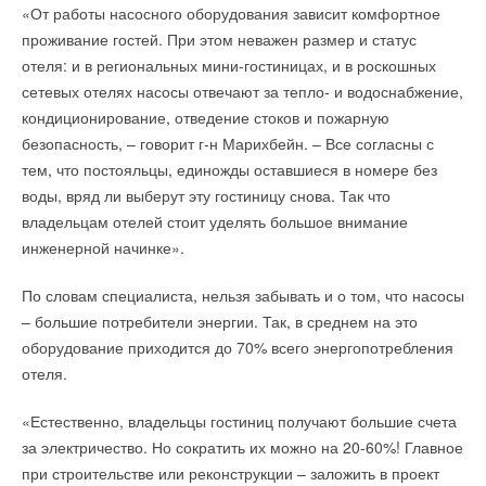
«От работы насосного оборудования зависит комфортное
несколько альтернативных источников энергии. На крышах
Результатом данного эксперимента явилась экономия
проживание гостей. При этом неважен размер и статус
установлены солнечные коллекторы Vitosol 100-F,
электроэнергии на 25%, что в денежном эквиваленте
отеля: и в региональных мини-гостиницах, и в роскошных
позволяющие аккумулировать энергию солнца. Тепловые
составило около 500 евро. Представители компании
сетевых отелях насосы отвечают за тепло- и водоснабжение,
насосы Vitocal 300-G используют в обогреве тепло грунтовых
Mexichem заявляют, что в случае замены хладагентов во
кондиционирование, отведение стоков и пожарную
вод. Котельная оснащена блочной тепловой
всей цепи супермаркетов экономия энергии может составить
безопасность, – говорит г-н Марихбейн. – Все согласны с
электростанцией Vitobloc 200 EM-70/115, вырабатывающей
сотни тысяч евро в год. Владелец супермаркетов Condis
тем, что постояльцы, единожды оставшиеся в номере без
как тепло, так и электроэнергию; и отопительными котлами
Supermercats отметил, что на основании таких результатов
воды, вряд ли выберут эту гостиницу снова. Так что
Vitoplex 200.
уже в ближайшее время в 10 магазинах будут установлены
владельцам отелей стоит уделять большое внимание
системы охлаждения с новым хладагентом. Если же
Жильцы энергоэффективного квартала даже в сильные
инженерной начинке».
предполагаемые цифры подтвердятся, то вся цепь
морозы будут надежно обеспечены теплом. При пасмурной
магазинов будет переоборудована.
По словам специалиста, нельзя забывать и о том, что насосы
погоде и невозможности использовать солнечные
– большие потребители энергии. Так, в среднем на это
коллекторы в работу автоматически включится оборудование
Кроме этого следует отметить, что эта замена не вызвала
оборудование приходится до 70% всего энергопотребления
котельной, так что зимой будет всегда тепло. Основная
глобальных изменений в системе кондиционирования, при
отеля.
задача новых технологий - снизить расход тепла и
этом позволила не только значительно сократить расходы,
электроэнергии, а значит, и уменьшить коммунальные
но и снизила выбросы СО2 в атмосферу.
«Естественно, владельцы гостиниц получают большие счета
платежи. Экономия предполагается весьма существенная –
за электричество. Но сократить их можно на 20-60%! Главное
на 40 процентов по сравнению с обычным домом.
при строительстве или реконструкции – заложить в проект