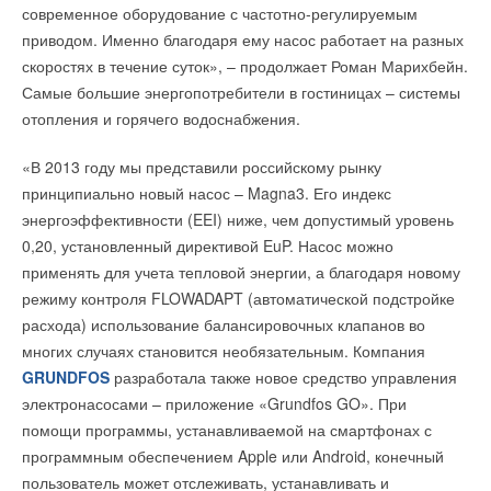
Читайте по теме:
современное оборудование с частотно-регулируемым
Заселение домов планируется этим летом, а в ближайшие
приводом. Именно благодаря ему насос работает на разных
годы аналогичные проекты будут реализованы в 42 городах
→
ПВУ «Катунь» в гигиеническом исполнении от НЕВАТОМ
скоростях в течение суток», – продолжает Роман Марихбейн.
России.
НОВОСТИ СОК 7 АВГУСТА 2026
→
Новинка — приточная вентиляционная установка ZILON
Самые большие энергопотребители в гостиницах – системы
ZPW-N 2000 INT EC
отопления и горячего водоснабжения.
НОВОСТИ СОК 6 АВГУСТА 2026
→
Для Арктики создали технологию защиты
ветрогенераторов от аварий
Читайте по теме:
«В 2013 году мы представили российскому рынку
НОВОСТИ СОК 6 АВГУСТА 2026
→
принципиально новый насос – Magna3. Его индекс
Универсальный пульт Z037-5C0 от НЕВАТОМ
→
Viessmann вывела на рынок тепловой насос Vitocal 200-
НОВОСТИ СОК 5 АВГУСТА 2026
энергоэффективности (EEI) ниже, чем допустимый уровень
A
→
21-й ежегодный форум «ЦОД-2026»
НОВОСТИ СОК 19 ИЮНЯ 2026
0,20, установленный директивой EuP. Насос можно
НОВОСТИ СОК 5 АВГУСТА 2026
→
В Московской области локализуют производство
→
«РУСКЛИМАТ Fest 2026» в Уфе собрал свыше 700
применять для учета тепловой энергии, а благодаря новому
настенных газовых котлов
профи климатической отрасли
НОВОСТИ СОК 4 ИЮНЯ 2026
НОВОСТИ СОК 3 АВГУСТА 2026
режиму контроля FLOWADAPT (автоматической подстройке
→
От проблемы к решению: как один проект изменил
→
«Датарк» испытал модульный ЦОД с плотностью 54 кВт
расхода) использование балансировочных клапанов во
эффективность промышленной котельной
на стойку
НОВОСТИ СОК 1 ИЮНЯ 2026
НОВОСТИ СОК 3 АВГУСТА 2026
многих случаях становится необязательным. Компания
→
Гермес представил новинку - бойлеры косвенного
→
Samsung выпускает VRF-систему DVM на R32
GRUNDFOS
разработала также новое средство управления
нагрева Aquamax W/WE
НОВОСТИ СОК 3 АВГУСТА 2026
НОВОСТИ СОК 15 МАЯ 2026
→
электронасосами – приложение «Grundfos GO». При
Линейка крышных вентиляторов НЕВАТОМ VKR-E
→
Третий ежегодный «Кубок сварки Гермес» для молодых
дополнена новым типоразмером 11,2
профессионалов
помощи программы, устанавливаемой на смартфонах с
НОВОСТИ СОК 3 АВГУСТА 2026
НОВОСТИ СОК 24 МАРТА 2026
→
программным обеспечением Apple или Android, конечный
«Русклимат» укрепляет партнёрство за Уралом
→
Исследование эффективности работы турбированного
НОВОСТИ СОК 31 ИЮЛЯ 2026
котла на газовом топливе
пользователь может отслеживать, устанавливать и