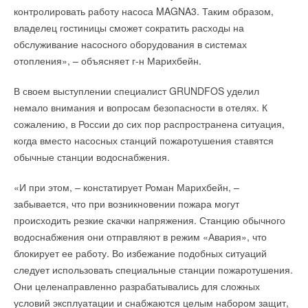
ЖУРНАЛ СОК МАРТ 2026
контролировать работу насоса MAGNA3. Таким образом,
→
Шкафы управления для паровых котлов от «Гермес»
НОВОСТИ СОК 31 ОКТЯБРЯ 2025
владелец гостиницы сможет сократить расходы на
→
Открытие второго производственного цеха Гермес-
обслуживание насосного оборудования в системах
Липецк
НОВОСТИ СОК 31 ОКТЯБРЯ 2025
отопления», – объясняет г-н Марихбейн.
→
Viessmann установит тепловые насосы на стадионе
Уведомления отключены
Альянц Арена футбольного клуба Бавария
НОВОСТИ СОК 27 ОКТЯБРЯ 2025
В своем выступлении специалист GRUNDFOS уделил
Комментарии
→
Второй ежегодный «Кубок сварки Гермес»
немало внимания и вопросам безопасности в отелях. К
НОВОСТИ СОК 4 АПРЕЛЯ 2025
сожалению, в России до сих пор распространена ситуация,
В этой теме еще нет комментариев
когда вместо насосных станций пожаротушения ставятся
обычные станции водоснабжения.
Добавить комментарий
«И при этом, – констатирует Роман Марихбейн, –
Уведомления отключены
забывается, что при возникновении пожара могут
Ваше имя *
происходить резкие скачки напряжения. Станцию обычного
Комментарии
водоснабжения они отправляют в режим «Авария», что
Ваш E-mail *
блокирует ее работу. Во избежание подобных ситуаций
В этой теме еще нет комментариев
следует использовать специальные станции пожаротушения.
Они целенаправленно разрабатывались для сложных
Текст комментария
условий эксплуатации и снабжаются целым набором защит,
Добавить комментарий