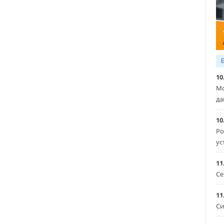
ового люка, да еще и с каким-то необычным дизайном —
е, поэтому практикуется не часто. Но эффект от такого
родвижения сильнее и уж точно полезнее для города, чем
ационный люк может прослужить и 50 лет. Возможно, это
10
ая реклама», которую только можно придумать.
Мо
рке канализационный люк, из которого все время идет
да
чашечку кофе. После такой креативной рекламы продажи
и. Coca-Cola написали на люке запоминающийся слоган
10
чку». А логотип Google на крышке люка словно
Ро
ус
что канализационная сеть такая же крупная
сеть Интернет.
11
Се
аторов, городу нужны такие арт-объекты, с которыми
оваться туристы.
11
Си