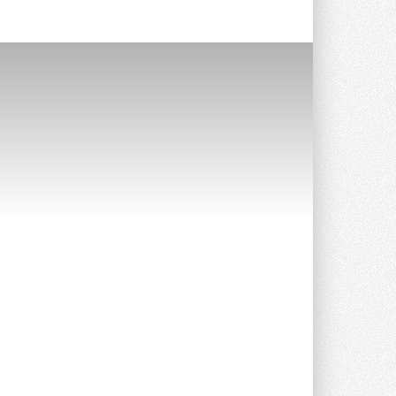
Уже через месяц в России
можно будет устанавливать
солнечные панели в МКД
С 1 сентября снимается запрет на
микрогенерацию в многоквартирных ...
30 ИЮЛЯ 2026
Канальные вентиляторы с ЕС-
двигателями Sysimple TRS EC
Poti
Новинка от Системэйр —
прямоугольный канальный ...
30 ИЮЛЯ 2026
Краска для окон: как выбрать
состав, который не
растрескается после первой
зимы
Частые вопросы о краске для окон ...
30 ИЮЛЯ 2026
СИЭНПИ РУС представила
новую серию консольных
насосов NM
Усовершенствованная гидравлика
помогает снизить энергопотребление ...
30 ИЮЛЯ 2026