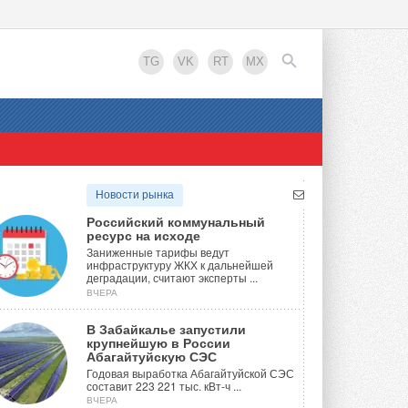
TG
VK
RT
MX
EN
Новости рынка
Российский коммунальный
ресурс на исходе
Заниженные тарифы ведут
инфраструктуру ЖКХ к дальнейшей
деградации, считают эксперты ...
ВЧЕРА
В Забайкалье запустили
крупнейшую в России
Абагайтуйскую СЭС
Годовая выработка Абагайтуйской СЭС
составит 223 221 тыс. кВт-ч ...
ВЧЕРА