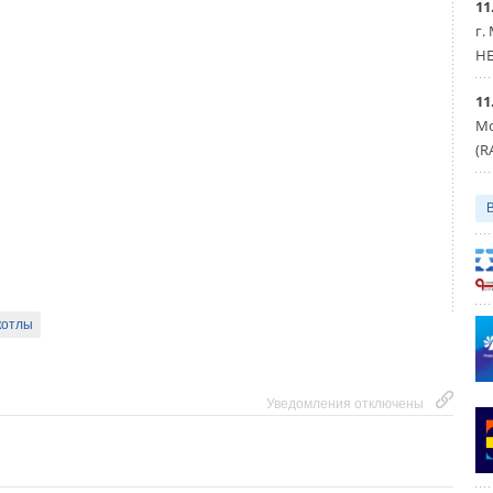
11
аторы
Системы хранения энергии
Солнечные электростанции
г.
HE
Уведомления отключены
11
Уведомления отключены
Мо
(R
котлы
Уведомления отключены