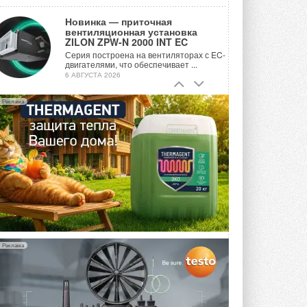
Новинка — приточная
вентиляционная установка
ZILON ZPW-N 2000 INT EC
Серия построена на вентиляторах с EC-
двигателями, что обеспечивает ...
6 АВГУСТА 2026
Учёные ЮУрГУ создали
Реклама
каскадную установку,
объединяющую солнечную и
геотермальную энергию
Природосберегающие технологии ...
6 АВГУСТА 2026
Для Арктики создали
технологию защиты
ветрогенераторов от аварий
Разработка учитывает влияние
мерзлоты, обледенения и снеговых ...
6 АВГУСТА 2026
Реклама
Гибридный тепловой насос PV/T
с одним общим испарителем
Исследователи предложили
конструкцию двухисточникового ...