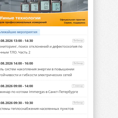
5 АВГУСТА 2026
21-й ежегодный форум
«ЦОД-2026»
Мероприятие пройдет 2-3 сентября в
отеле Radisson Slavyanskaya. Форум
посетит более двух тысяч участников ...
Ближайшие мероприятия
5 АВГУСТА 2026
.08.2026 13:00 - 14:30
Вебинар
Китайская Shenling представила
ниторинг, поиск отклонений и дефектоскопия по
линейку тепловых насосов
нным ТЛО. Часть 2
«воздух-вода» на R290
Серия ThermaX R290 All-In-One
включает три модели ...
.08.2026 14:00 - 16:00
Вебинар
4 АВГУСТА 2026
ль систем накопления энергии в повышении
тойчивости и гибкости электрических сетей
Тепловые насосы в связке с
солнечной генерацией и
накопителем снижают
.08.2026 09:00 - 14:00
Семинар
потребление на 60%
минар по котлам Immergas в Санкт-Петербурге
Исследователи из Италии установили ...
4 АВГУСТА 2026
.08.2026 09:30 - 10:30
Вебинар
«РУСКЛИМАТ Fest 2026» в Уфе
стемы теплоснабжения населенных пунктов
собрал свыше 700 профи
климатической отрасли