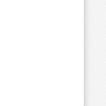
опроса Daikin о восприятии жары ...
28 ИЮЛЯ 2026
CDU производства LG прошёл
валидацию NVIDIA для ИИ-дата-
центров
Компания становится официальным
партнёром NVIDIA по системам ...
28 ИЮЛЯ 2026
В Великобритании предлагают
сделать кондиционирование
обязательным для новостроек
Либеральные демократы внесли
предложение оснащать все новые ...
1
28 ИЮЛЯ 2026
В Подмосковье запустят
производство холодильной
техники и теплообменного
оборудования
Проект реализует компания «ВЕЗА» ...
28 ИЮЛЯ 2026
Ридан объявил о старте продаж
автоматического
балансировочного клапана