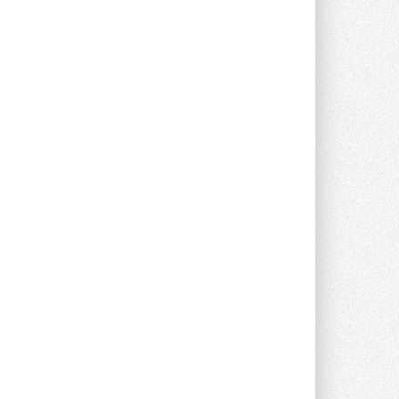
Группа «Теплолюкс» открыла
новую производственную
площадку
Открытие нового завода состоялось
сегодня в Мытищах ...
29 ИЮЛЯ 2026
Stiebel Eltron — спонсирует
международные соревнования
25 спортсменов, выступающих в
прыжках с трамплина и лыжном
двоеборье на международных ...
29 ИЮЛЯ 2026
Новый фирменный магазин
Midea открылся в Сургуте
Компания «Даичи» совместно с
партнером «Энердрим» открыла новый
фирменный магазин Midea в Сургуте ...
29 ИЮЛЯ 2026
Токио — лидер по
интенсивности использования
кондиционеров
Данные получены в ходе очередного