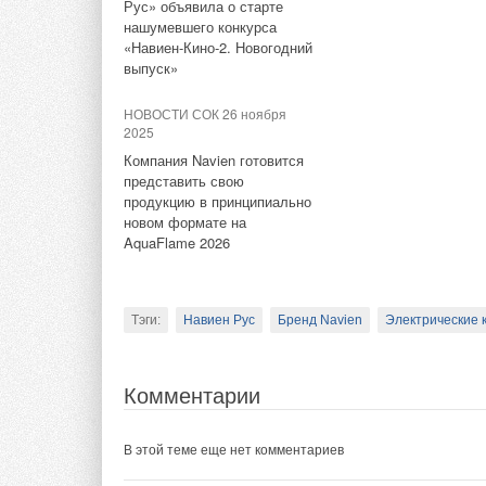
Рус» объявила о старте
Тэги:
Солнечные коллекторы, панели
Ветрогенер
нашумевшего конкурса
«Навиен-Кино-2. Новогодний
выпуск»
Комментарии
НОВОСТИ СОК 26 ноября
Комментарии
2025
В этой теме еще нет комментариев
Компания Navien готовится
В этой теме еще нет комментариев
представить свою
продукцию в принципиально
Добавить комментарий
новом формате на
AquaFlame 2026
Добавить комментарий
Ваше имя *
Ваш E-mail *
Ваше имя *
Ваш E-mail *
Тэги:
Навиен Рус
Бренд Navien
Электрические 
Текст комментария
Текст комментария
Комментарии
В этой теме еще нет комментариев