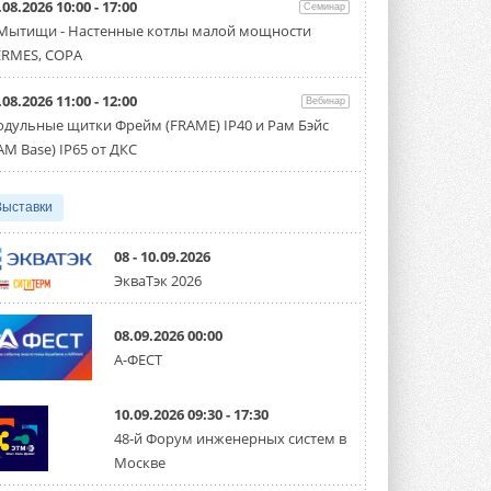
.08.2026 10:00 - 17:00
Семинар
Организатором выступил торгово-
производственный холдинг ...
 Мытищи - Настенные котлы малой мощности
3 АВГУСТА 2026
RMES, COPA
«Датарк» испытал модульный
.08.2026 11:00 - 12:00
ЦОД с плотностью 54 кВт на
Вебинар
стойку
дульные щитки Фрейм (FRAME) IP40 и Рам Бэйс
Испытания прошли на собственной
AM Base) IP65 от ДКС
производственной площадке и были ...
3 АВГУСТА 2026
Выставки
Samsung выпускает VRF-
систему DVM на R32
Линейка включает семь типоразмеров
08 - 10.09.2026
производительностью от 22,4 до 56 кВт.
ЭкваТэк 2026
Суммарная длина трубопроводов ...
3 АВГУСТА 2026
08.09.2026 00:00
«СиСофт Девелопмент» подвел
А-ФЕСТ
итоги конкурса студенческих
проектов «ТИМ-лидеры 2026»
Новый сезон конкурса «ТИМ-лидеры»
10.09.2026 09:30 - 17:30
стартует уже в сентябре 2026 года ...
3 АВГУСТА 2026
48-й Форум инженерных систем в
Москве
«Русклимат» укрепляет