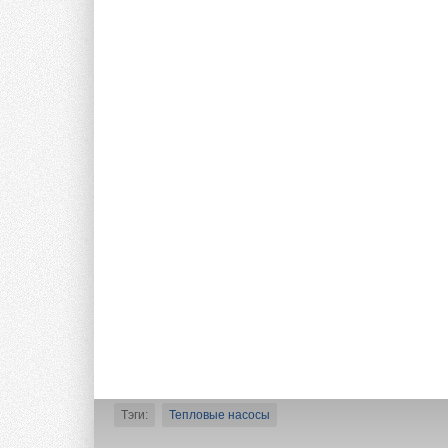
«Благодаря техноло
тепловые насосы ст
отопления и охлажд
роста осведомлённо
внедрения тепловых
рынках».
Ведущие участник
Крупнейшими игрокам
Electric Corporation
Corporation, Trane 
Electronics, Fujitsu
инвестировать в ис
и расширить своё п
ИСТОЧНИК:
ХОЛОД
Тэги:
Тепловые насосы