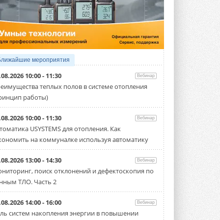
4 АВГУСТА 2026
Тепловые насосы в связке с
солнечной генерацией и
накопителем снижают
потребление на 60%
Исследователи из Италии установили ...
Ближайшие мероприятия
4 АВГУСТА 2026
.08.2026 10:00 - 11:30
Вебинар
«РУСКЛИМАТ Fest 2026» в Уфе
еимущества теплых полов в системе отопления
собрал свыше 700 профи
ринцип работы)
климатической отрасли
Организатором выступил торгово-
производственный холдинг ...
.08.2026 10:00 - 11:30
Вебинар
3 АВГУСТА 2026
томатика USYSTEMS для отопления. Как
кономить на коммуналке используя автоматику
«Датарк» испытал модульный
ЦОД с плотностью 54 кВт на
стойку
.08.2026 13:00 - 14:30
Вебинар
Испытания прошли на собственной
ниторинг, поиск отклонений и дефектоскопия по
производственной площадке и были ...
нным ТЛО. Часть 2
3 АВГУСТА 2026
Samsung выпускает VRF-
.08.2026 14:00 - 16:00
Вебинар
систему DVM на R32
ль систем накопления энергии в повышении
Линейка включает семь типоразмеров