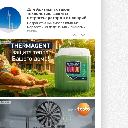
Для Арктики создали
технологию защиты
ветрогенераторов от аварий
Разработка учитывает влияние
мерзлоты, обледенения и снеговых ...
ВЧЕРА
Гибридный тепловой насос PV/T
Реклама
с одним общим испарителем
Исследователи предложили
конструкцию двухисточникового ...
ВЧЕРА
21-й ежегодный форум
«ЦОД-2026»
Мероприятие пройдет 2-3 сентября в
отеле Radisson Slavyanskaya. Форум
посетит более двух тысяч участников ...
5 АВГУСТА 2026
Реклама
Китайская Shenling представила
линейку тепловых насосов
«воздух-вода» на R290
Серия ThermaX R290 All-In-One
включает три модели ...