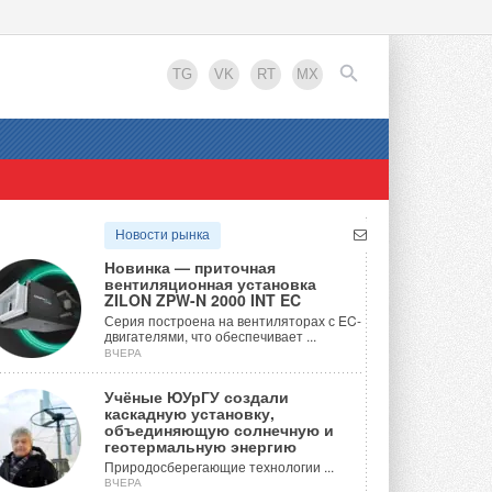
TG
VK
RT
MX
EN
Новости рынка
Новинка — приточная
вентиляционная установка
ZILON ZPW-N 2000 INT EC
Серия построена на вентиляторах с EC-
двигателями, что обеспечивает ...
ВЧЕРА
Учёные ЮУрГУ создали
каскадную установку,
объединяющую солнечную и
геотермальную энергию
Природосберегающие технологии ...
ВЧЕРА