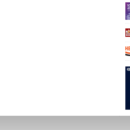
гическому прогрессу и мощной политической поддержке
ановятся основным решением для экологичного
ения, — заявил представитель DataIntelo. — По мере
сти и снижения затрат мы ожидаем более широкого
 насосов как на развитых, так и на развивающихся
и Рынка
и на рынке являются Daikin Industries Ltd., Mitsubishi
, NIBE Industrier AB, Bosch Thermotechnology, Carrier
Technologies, Viessmann Group, Panasonic Corporation, LG
 General и Vaillant Group. Эти компании продолжают
следования и разработки, чтобы повысить эффективность
рисутствие на мировом рынке.
ИЛЬНАЯ ИНДУСТРИЯ