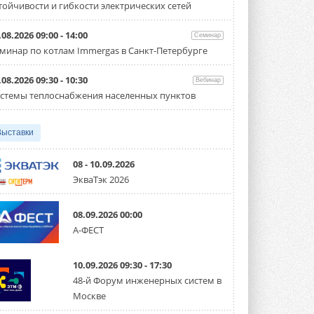
тойчивости и гибкости электрических сетей
производительностью от 22,4 до 56 кВт.
Суммарная длина трубопроводов ...
3 АВГУСТА 2026
.08.2026 09:00 - 14:00
Семинар
минар по котлам Immergas в Санкт-Петербурге
«СиСофт Девелопмент» подвел
итоги конкурса студенческих
проектов «ТИМ-лидеры 2026»
.08.2026 09:30 - 10:30
Вебинар
Новый сезон конкурса «ТИМ-лидеры»
стемы теплоснабжения населенных пунктов
стартует уже в сентябре 2026 года ...
3 АВГУСТА 2026
Выставки
«Русклимат» укрепляет
партнёрство за Уралом
Президент Омского землячества в
08 - 10.09.2026
Москве Михаил Тимошенко посетил
ЭкваТэк 2026
Омск с трёхдневным рабочим визитом ...
31 ИЮЛЯ 2026
08.09.2026 00:00
Carrier модернизирует
А-ФЕСТ
флагманский чиллер AquaEdge
19XR
Чиллер получил новую версию,
10.09.2026 09:30 - 17:30
работающую на хладагенте R1234ze ...
31 ИЮЛЯ 2026
48-й Форум инженерных систем в
Москве
Mitsubishi расширяет