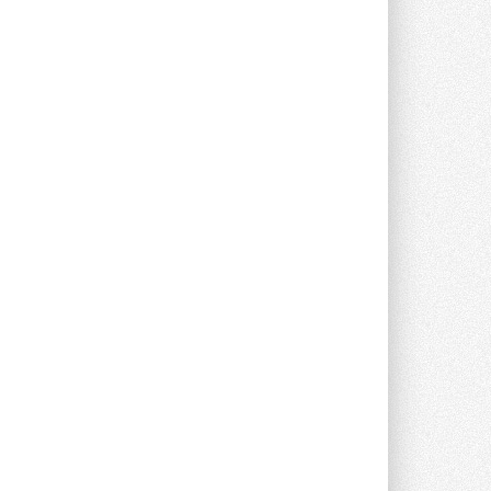
предложение оснащать все новые ...
1
28 ИЮЛЯ 2026
В Подмосковье запустят
производство холодильной
техники и теплообменного
оборудования
Проект реализует компания «ВЕЗА» ...
28 ИЮЛЯ 2026
Ридан объявил о старте продаж
автоматического
балансировочного клапана
Клапан APT‑R3 производится на заводе
в Лешково (Московская область) ...
27 ИЮЛЯ 2026
Шумоглушители собственного
производства от компании
TURKOV
Новая линейка пластинчатых
прямоугольных шумоглушителей ...
27 ИЮЛЯ 2026
Aquatherm Almaty 2026:
ключевая платформа для
развития инженерных систем