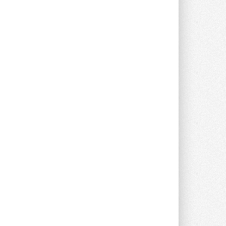
Новый фирменный магазин
Midea открылся в Сургуте
Компания «Даичи» совместно с
партнером «Энердрим» открыла новый
фирменный магазин Midea в Сургуте ...
29 ИЮЛЯ 2026
Токио — лидер по
интенсивности использования
кондиционеров
Данные получены в ходе очередного
опроса Daikin о восприятии жары ...
28 ИЮЛЯ 2026
CDU производства LG прошёл
валидацию NVIDIA для ИИ-дата-
центров
Компания становится официальным
партнёром NVIDIA по системам ...
28 ИЮЛЯ 2026
В Великобритании предлагают
сделать кондиционирование
обязательным для новостроек
Либеральные демократы внесли