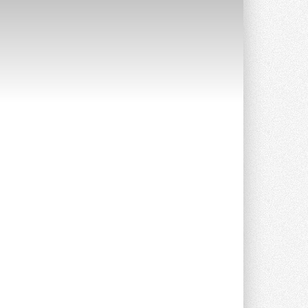
Краска для окон: как выбрать
состав, который не
растрескается после первой
зимы
Частые вопросы о краске для окон ...
30 ИЮЛЯ 2026
СИЭНПИ РУС представила
новую серию консольных
насосов NM
Усовершенствованная гидравлика
помогает снизить энергопотребление ...
30 ИЮЛЯ 2026
Группа «Теплолюкс» открыла
новую производственную
площадку
Открытие нового завода состоялось
сегодня в Мытищах ...
29 ИЮЛЯ 2026
Stiebel Eltron — спонсирует
международные соревнования
25 спортсменов, выступающих в
прыжках с трамплина и лыжном
двоеборье на международных ...
29 ИЮЛЯ 2026