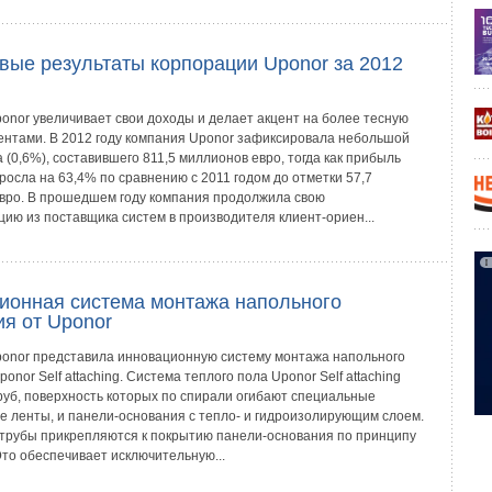
вые результаты корпорации Uponor за 2012
onor увеличивает свои доходы и делает акцент на более тесную
иентами. В 2012 году компания Uponor зафиксировала небольшой
 (0,6%), составившего 811,5 миллионов евро, тогда как прибыль
осла на 63,4% по сравнению с 2011 годом до отметки 57,7
вро. В прошедшем году компания продолжила свою
ию из поставщика систем в производителя клиент-ориен...
ионная система монтажа напольного
ия от Uponor
onor представила инновационную систему монтажа напольного
onor Self attaching. Система теплого пола Uponor Self attaching
труб, поверхность которых по спирали огибают специальные
 ленты, и панели-основания с тепло- и гидроизолирующим слоем.
 трубы прикрепляются к покрытию панели-основания по принципу
Это обеспечивает исключительную...