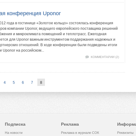
ая конференция Uponor
012 года в гостинице «Золотое кольцо» состоялась конференция
ров компании Uponor, ведущего европейского поставщика решений
бжения и микроклимата помещений и теплотрасс. Ежегодная
яется для Uponor важным инструментом поддержания надежных и
ртнерских отношений. В ходе конференции были подведены итоги
 Uponor на российском...
КОММЕНТАРИИ (2)
4
5
6
7
8
Подписка
Реклама
Информ
На новости
Реклама в журнале СОК
Реквизиты