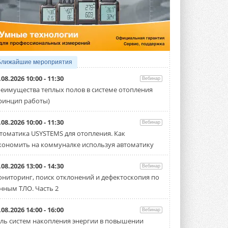
5 АВГУСТА 2026
Китайская Shenling представила
линейку тепловых насосов
«воздух-вода» на R290
Серия ThermaX R290 All-In-One
включает три модели ...
Ближайшие мероприятия
4 АВГУСТА 2026
.08.2026 10:00 - 11:30
Вебинар
Тепловые насосы в связке с
еимущества теплых полов в системе отопления
солнечной генерацией и
ринцип работы)
накопителем снижают
потребление на 60%
Исследователи из Италии установили ...
.08.2026 10:00 - 11:30
Вебинар
4 АВГУСТА 2026
томатика USYSTEMS для отопления. Как
кономить на коммуналке используя автоматику
«РУСКЛИМАТ Fest 2026» в Уфе
собрал свыше 700 профи
климатической отрасли
.08.2026 13:00 - 14:30
Вебинар
Организатором выступил торгово-
ниторинг, поиск отклонений и дефектоскопия по
производственный холдинг ...
нным ТЛО. Часть 2
3 АВГУСТА 2026
«Датарк» испытал модульный
.08.2026 14:00 - 16:00
Вебинар
ЦОД с плотностью 54 кВт на
ль систем накопления энергии в повышении
стойку