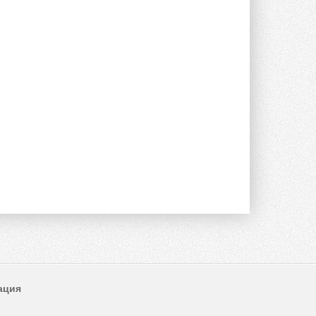
Канальные вентиляторы с ЕС-
двигателями Sysimple TRS EC
Poti
Новинка от Системэйр —
прямоугольный канальный ...
30 ИЮЛЯ 2026
Краска для окон: как выбрать
состав, который не
растрескается после первой
зимы
Частые вопросы о краске для окон ...
30 ИЮЛЯ 2026
СИЭНПИ РУС представила
новую серию консольных
насосов NM
Усовершенствованная гидравлика
помогает снизить энергопотребление ...
30 ИЮЛЯ 2026
Группа «Теплолюкс» открыла
новую производственную
площадку
ация
Открытие нового завода состоялось
сегодня в Мытищах ...
29 ИЮЛЯ 2026