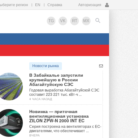
ыберите регион
EN
Справка
Авторизация
TG
VK
RT
MX
EN
Новости рынка
В Забайкалье запустили
крупнейшую в России
Абагайтуйскую СЭС
Годовая выработка Абагайтуйской СЭС
составит 223 221 тыс. кВт-ч ...
4 ЧАСА НАЗАД
Новинка — приточная
вентиляционная установка
ZILON ZPW-N 2000 INT EC
Серия построена на вентиляторах с EC-
двигателями, что обеспечивает ...
ВЧЕРА