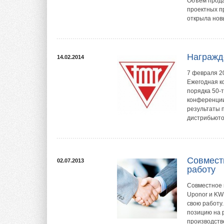
Объем прода
проектных п
открыла нов
Награжд
14.02.2014
7 февраля 20
Ежегодная к
порядка 50-т
конференции
результаты 
дистрибьютор
Совмест
02.07.2013
работу
Совместное 
Uponor и KWH
свою работу
позицию на 
производств