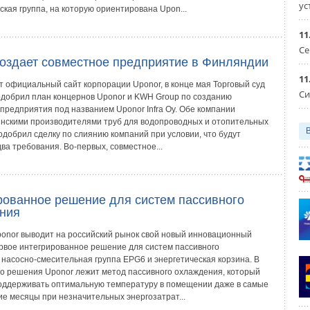
ус
кая группа, на которую ориентирована Upon...
11
Се
создает совместное предприятие в Финляндии
11
т официальный сайт корпорации Uponor, в конце мая Торговый суд
Си
добрил план концернов Uponor и KWH Group по созданию
 предприятия под названием Uponor Infra Oy. Обе компании
нскими производителями труб для водопроводных и отопительных
одобрил сделку по слиянию компаний при условии, что будут
ва требования. Во-первых, совместное...
рованное решение для систем пассивного
ния
onor выводит на российский рынок свой новый инновационный
ервое интегрированное решение для систем пассивного
 насосно-смесительная группа EPG6 и энергетическая корзина. В
го решения Uponor лежит метод пассивного охлаждения, который
оддерживать оптимальную температуру в помещении даже в самые
ие месяцы при незначительных энергозатрат...