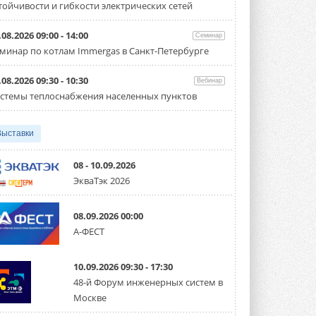
тойчивости и гибкости электрических сетей
Испытания прошли на собственной
производственной площадке и были ...
3 АВГУСТА 2026
.08.2026 09:00 - 14:00
Семинар
минар по котлам Immergas в Санкт-Петербурге
Samsung выпускает VRF-
систему DVM на R32
Линейка включает семь типоразмеров
.08.2026 09:30 - 10:30
Вебинар
производительностью от 22,4 до 56 кВт.
стемы теплоснабжения населенных пунктов
Суммарная длина трубопроводов ...
3 АВГУСТА 2026
Выставки
«СиСофт Девелопмент» подвел
итоги конкурса студенческих
проектов «ТИМ-лидеры 2026»
08 - 10.09.2026
Новый сезон конкурса «ТИМ-лидеры»
ЭкваТэк 2026
стартует уже в сентябре 2026 года ...
3 АВГУСТА 2026
08.09.2026 00:00
«Русклимат» укрепляет
А-ФЕСТ
партнёрство за Уралом
Президент Омского землячества в
Москве Михаил Тимошенко посетил
Омск с трёхдневным рабочим визитом ...
10.09.2026 09:30 - 17:30
31 ИЮЛЯ 2026
48-й Форум инженерных систем в
Москве
Carrier модернизирует