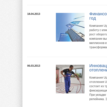
Финансо
18.04.2013
год
Компания Up
работу с кл
рост оборота
компании выр
миллионов е
трансформац
Инновац
06.03.2013
отоплен
Компания Up
отопления Up
состоит из 
фиксирующие
При укладке
репейника. 