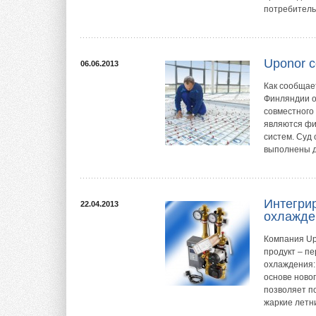
потребительс
Uponor 
06.06.2013
Как сообщае
Финляндии о
совместного
являются фи
систем. Суд 
выполнены д
Интегри
22.04.2013
охлажде
Компания Up
продукт – п
охлаждения:
основе ново
позволяет п
жаркие летн