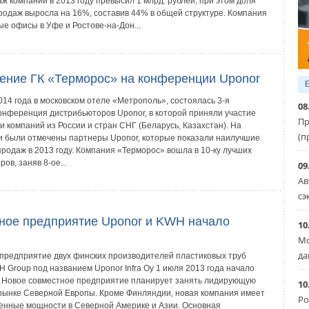
ж компании в 2013 году превысил 1 млрд. рублей, при этом доля
родаж выросла на 16%, составив 44% в общей структуре. Компания
ые офисы в Уфе и Ростове-на-Дон...
ение ГК «Терморос» на конференции Uponor
14 года в московском отеле «Метрополь», состоялась 3-я
08
онференция дистрибьюторов Uponor, в которой приняли участие
Пр
и компаний из России и стран СНГ (Беларусь, Казахстан). На
(п
 были отмечены партнеры Uponor, которые показали наилучшие
продаж в 2013 году. Компания «Терморос» вошла в 10-ку лучших
ов, заняв 8-ое...
09
Ав
сэ
ное предприятие Uponor и KWH начало
10
Мо
да
предприятие двух финских производителей пластиковых труб
 Group под названием Uponor Infra Oy 1 июля 2013 года начало
. Новое совместное предприятие планирует занять лидирующую
10
рынке Северной Европы. Кроме Финляндии, новая компания имеет
Ро
енные мощности в Северной Америке и Азии. Основная