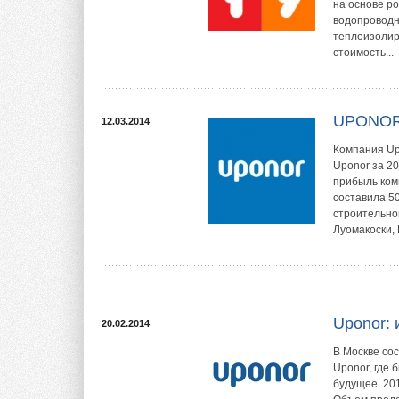
на основе р
водопроводн
теплоизолир
стоимость...
UPONOR:
12.03.2014
Компания Up
Uponor за 20
прибыль ком
составила 5
строительно
Луомакоски,
Uponor: 
20.02.2014
В Москве со
Uponor, где
будущее. 201