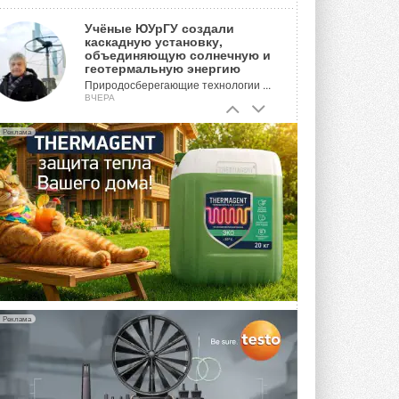
Учёные ЮУрГУ создали
каскадную установку,
объединяющую солнечную и
геотермальную энергию
Природосберегающие технологии ...
ВЧЕРА
Для Арктики создали
Реклама
технологию защиты
ветрогенераторов от аварий
Разработка учитывает влияние
мерзлоты, обледенения и снеговых ...
ВЧЕРА
Гибридный тепловой насос PV/T
с одним общим испарителем
Исследователи предложили
конструкцию двухисточникового ...
5 АВГУСТА 2026
Реклама
21-й ежегодный форум
«ЦОД-2026»
Мероприятие пройдет 2-3 сентября в
отеле Radisson Slavyanskaya. Форум
посетит более двух тысяч участников ...