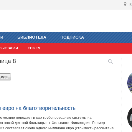
В
ИИ
БИБЛИОТЕКА
ПОДПИСКА
ВЫСТАВКИ
COK TV
ница 8
Ь
ВСЕ
 евро на благотворительность
озмездно передает в дар трубопроводные системы на
о новой детской больницы в г. Хельсинки, Финляндия. Размер
ия составляет около одного миллиона евро (стоимость рассчитана