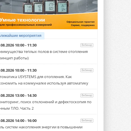
5 АВГУСТА 2026
21-й ежегодный форум
«ЦОД-2026»
Мероприятие пройдет 2-3 сентября в
отеле Radisson Slavyanskaya. Форум
посетит более двух тысяч участников ...
Ближайшие мероприятия
5 АВГУСТА 2026
.08.2026 10:00 - 11:30
Вебинар
Китайская Shenling представила
еимущества теплых полов в системе отопления
линейку тепловых насосов
ринцип работы)
«воздух-вода» на R290
Серия ThermaX R290 All-In-One
включает три модели ...
.08.2026 10:00 - 11:30
Вебинар
4 АВГУСТА 2026
томатика USYSTEMS для отопления. Как
кономить на коммуналке используя автоматику
Тепловые насосы в связке с
солнечной генерацией и
накопителем снижают
.08.2026 13:00 - 14:30
Вебинар
потребление на 60%
ниторинг, поиск отклонений и дефектоскопия по
Исследователи из Италии установили ...
нным ТЛО. Часть 2
4 АВГУСТА 2026
«РУСКЛИМАТ Fest 2026» в Уфе
.08.2026 14:00 - 16:00
Вебинар
собрал свыше 700 профи
ль систем накопления энергии в повышении
климатической отрасли