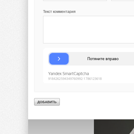
Изношенный или сл
Текст комментария
сломанный ремень т
обратитесь к специа
Высокое давление в
громким визгом. Не
Шипящий звук