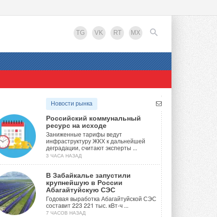
TG
VK
RT
MX
EN
Новости рынка
Российский коммунальный
ресурс на исходе
Заниженные тарифы ведут
инфраструктуру ЖКХ к дальнейшей
деградации, считают эксперты ...
3 ЧАСА НАЗАД
В Забайкалье запустили
крупнейшую в России
Абагайтуйскую СЭС
Годовая выработка Абагайтуйской СЭС
составит 223 221 тыс. кВт-ч ...
7 ЧАСОВ НАЗАД