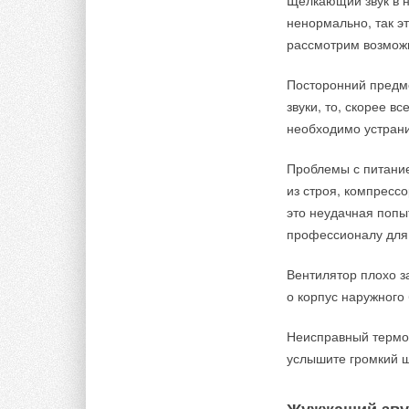
Щелкающий звук в н
ненормально, так э
рассмотрим возмож
Посторонний предме
звуки, то, скорее в
необходимо устрани
Проблемы с питание
из строя, компресс
это неудачная попы
профессионалу для
Вентилятор плохо з
о корпус наружного
Неисправный термос
услышите громкий щ