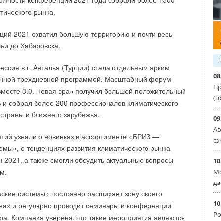
ожности конференции 2021 года собрали более 1500
овки и помощь в начале карьеры
».
тического рынка.
ки попали в конденсатор. Снимите крышку конденсатора,
ственный аграрный университет имени А. А. Ежевского —
меты или позвоните мастеру.
ий 2021 охватил большую территорию и почти весь
едение сельскохозяйственного направления в Иркутске.
ьи до Хабаровска.
 Как внутренние, так и внешние блоки кондиционера
пании WOLF
чении. Со временем эта вибрация приводит к ослаблению
ессия в г. Анталья (Турции) стала отдельным ярким
егко исправить: затяните крепежные элементы отверткой.
08
Майнбург, Бавария) — комплексный поставщик
нной трехдневной программой. Масштабный форум
Пр
топительных систем из Баварии, Германия. Существует
месте 3.0. Новая эра» получил большой положительный
ь вентилятора или компрессора. К сожалению, замена
(п
 в мировой концерн Centrotec SE. На российском рынке
ов и собрал более 200 профессионалов климатического
ольно дорогостоящая. Если агрегат перешагнул
2-го — как дочернее предприятие. По доле рынка ООО
 страны и ближнего зарубежья.
09
ку, лучше всего купить новый кондиционер, а не тратить
егающие системы» входит в топ-5 иностранных
Ав
тий узнали о новинках в ассортименте «БРИЗ —
сационного отопительного оборудования и в топ-3 — по
сэ
емы», о тенденциях развития климатического рынка
иляции. Системы WOLF в России кондиционируют воздух
н 2021, а также смогли обсудить актуальные вопросы
Кремлевском дворце, аэропорту «Домодедово», на заводе
й визг
10
м.
Мо
сковия», «ВТБ-Арена» — Центральный стадион
да
Б с Поликлиникой Управления делами Президента РФ
ские системы» постоянно расширяет зону своего
ектах.
10
онах и регулярно проводит семинары и конференции
Ро
ира. Компания уверена, что такие мероприятия являются