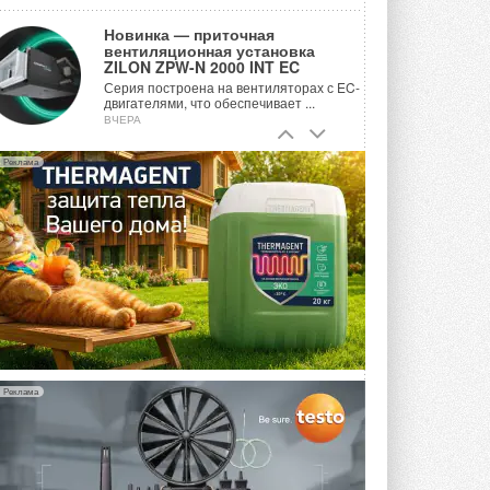
Новинка — приточная
вентиляционная установка
ZILON ZPW-N 2000 INT EC
Серия построена на вентиляторах с EC-
двигателями, что обеспечивает ...
ВЧЕРА
Учёные ЮУрГУ создали
Реклама
каскадную установку,
объединяющую солнечную и
геотермальную энергию
Природосберегающие технологии ...
ВЧЕРА
Для Арктики создали
технологию защиты
ветрогенераторов от аварий
Разработка учитывает влияние
мерзлоты, обледенения и снеговых ...
ВЧЕРА
Реклама
Гибридный тепловой насос PV/T
с одним общим испарителем
Исследователи предложили
конструкцию двухисточникового ...