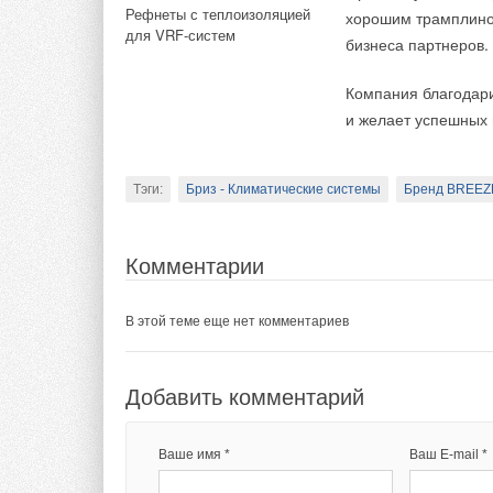
мощности в одной линейке
Рефнеты с теплоизоляцией
хорошим трамплино
для VRF-систем
бизнеса партнеров.
Тэги:
Вольф Энергосберегающие системы
Бренд W
Компания благодари
и желает успешных 
Вентиляционное оборудование и комплектующие, Сис
Тэги:
Бриз - Климатические системы
Бренд BREEZ
Комментарии
В этой теме еще нет комментариев
Комментарии
Визг кондиционера
В этой теме еще нет комментариев
Добавить комментарий
Ваш кондиционер из
целым рядом причи
Ваше имя *
Ваш E-mail *
Добавить комментарий
Неисправные подшип
при включении обор
Ваше имя *
Ваш E-mail *
вентилятора вышли 
Текст комментария