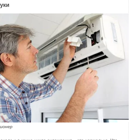
уки
ионер