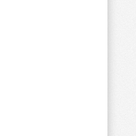
Группа «Теплолюкс» открыла
новую производственную
площадку
Открытие нового завода состоялось
сегодня в Мытищах ...
29 ИЮЛЯ 2026
Stiebel Eltron — спонсирует
международные соревнования
25 спортсменов, выступающих в
прыжках с трамплина и лыжном
двоеборье на международных ...
29 ИЮЛЯ 2026
Новый фирменный магазин
Midea открылся в Сургуте
Компания «Даичи» совместно с
партнером «Энердрим» открыла новый
фирменный магазин Midea в Сургуте ...
29 ИЮЛЯ 2026
Токио — лидер по
интенсивности использования
кондиционеров
Данные получены в ходе очередного