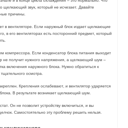
ачале и в конце цикла охлаждения – это нормально. Что
то щелкающий звук, который не исчезает. Давайте
ные причины.
т в вентиляторе. Если наружный блок издает щелкающие
сего, в его вентиляторах есть посторонний предмет, который
ть.
м компрессора. Если конденсатор блока питания выходит
ор не получит нужного напряжения, а щелкающий шум –
тка включения наружного блока. Нужно обратиться к
 тщательного осмотра.
акреплен. Крепления ослабевают, и вентилятор ударяется
 блока. В результате возникает щелкающий шум.
тат. Он не позволит устройству включиться, и вы
елчок. Самостоятельно эту проблему решить нельзя.