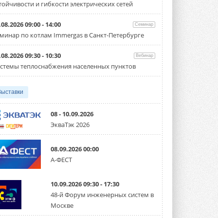
тойчивости и гибкости электрических сетей
Организатором выступил торгово-
производственный холдинг ...
3 АВГУСТА 2026
.08.2026 09:00 - 14:00
Семинар
минар по котлам Immergas в Санкт-Петербурге
«Датарк» испытал модульный
ЦОД с плотностью 54 кВт на
стойку
.08.2026 09:30 - 10:30
Вебинар
Испытания прошли на собственной
стемы теплоснабжения населенных пунктов
производственной площадке и были ...
3 АВГУСТА 2026
ющие, Системы дымоудаления
ы
Выставки
Samsung выпускает VRF-
систему DVM на R32
Линейка включает семь типоразмеров
08 - 10.09.2026
производительностью от 22,4 до 56 кВт.
ЭкваТэк 2026
Суммарная длина трубопроводов ...
3 АВГУСТА 2026
08.09.2026 00:00
«СиСофт Девелопмент» подвел
А-ФЕСТ
итоги конкурса студенческих
проектов «ТИМ-лидеры 2026»
Новый сезон конкурса «ТИМ-лидеры»
10.09.2026 09:30 - 17:30
стартует уже в сентябре 2026 года ...
3 АВГУСТА 2026
48-й Форум инженерных систем в
Москве
«Русклимат» укрепляет