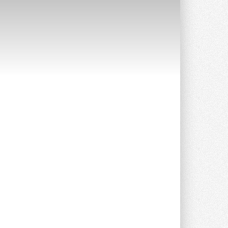
Уже через месяц в России
можно будет устанавливать
солнечные панели в МКД
С 1 сентября снимается запрет на
микрогенерацию в многоквартирных ...
30 ИЮЛЯ 2026
Канальные вентиляторы с ЕС-
двигателями Sysimple TRS EC
Poti
Новинка от Системэйр —
прямоугольный канальный ...
30 ИЮЛЯ 2026
Краска для окон: как выбрать
состав, который не
растрескается после первой
зимы
Частые вопросы о краске для окон ...
30 ИЮЛЯ 2026
СИЭНПИ РУС представила
новую серию консольных
насосов NM
Усовершенствованная гидравлика
помогает снизить энергопотребление ...
30 ИЮЛЯ 2026