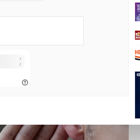
оманный ремень. Изношенный ремень вентилятора или
акже вызывают визг. Для замены или ремонта ремня
листу.
 компрессорной установке. Сопровождается очень
медленно выключите кондиционер и позвоните мастеру.