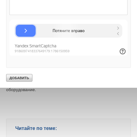
Компания Copa Isı Sistemleri была основана в 1992 году М.
Кемалем Джошкунозом и является одним из крупнейших
турецких производителей стальных панельных радиаторов,
систем отопления, вентиляции и кондиционирования
воздуха, а также лидером экспорта в течение 20 лет.
Сегодня COPA экспортирует в более чем 40 стран на 4
континентах такие продукты, как настенные газовые котлы,
стальные панельные радиаторы, декоративные радиаторы,
алюминиевые радиаторы, полотенцесушители,
кондиционеры, радиаторные клапаны и крепежное
оборудование.
Читайте по теме: