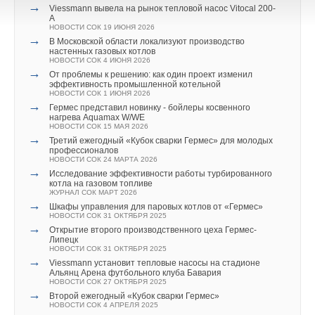
→
Viessmann вывела на рынок тепловой насос Vitocal 200-
A
НОВОСТИ СОК 19 ИЮНЯ 2026
→
В Московской области локализуют производство
настенных газовых котлов
НОВОСТИ СОК 4 ИЮНЯ 2026
→
От проблемы к решению: как один проект изменил
эффективность промышленной котельной
НОВОСТИ СОК 1 ИЮНЯ 2026
→
Гермес представил новинку - бойлеры косвенного
нагрева Aquamax W/WE
НОВОСТИ СОК 15 МАЯ 2026
→
Третий ежегодный «Кубок сварки Гермес» для молодых
профессионалов
НОВОСТИ СОК 24 МАРТА 2026
→
Исследование эффективности работы турбированного
котла на газовом топливе
ЖУРНАЛ СОК МАРТ 2026
→
Шкафы управления для паровых котлов от «Гермес»
НОВОСТИ СОК 31 ОКТЯБРЯ 2025
→
Открытие второго производственного цеха Гермес-
Липецк
НОВОСТИ СОК 31 ОКТЯБРЯ 2025
→
Viessmann установит тепловые насосы на стадионе
Альянц Арена футбольного клуба Бавария
НОВОСТИ СОК 27 ОКТЯБРЯ 2025
→
Второй ежегодный «Кубок сварки Гермес»
НОВОСТИ СОК 4 АПРЕЛЯ 2025