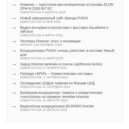
воде 11,5 и 12 л/мин при нагреве на 3
0
°C
→
Новинка — приточная вентиляционная установка ZILON
в комбинированных моделях
ZPW-N 2000 INT EC
Режимы Eco и Comfort
НОВОСТИ СОК 6 АВГУСТА 2026
Простое и функциональное управление контроллера
→
Новый официальный сайт бренда FUNAI
с интуитивным интерфейсом «нажми и поверни»
НОВОСТИ СОК 13 МАЯ 2026
→
Защита от замерзания — Датчики, установленные
Видео-интервью и репортажи с выставок Aquaflame и
AIRVent
на котле, обеспечивают защиту от замерзания. Во время
НОВОСТИ СОК 4 МАРТА 2026
функции антифриза на дисплее отображается
→
Чиллеры Hisense: опыт и инновации
«индикация Fr* и газовый клапан приводится в действие
ЖУРНАЛ СОК ОКТЯБРЬ 2025
с минимальным током.
→
Кондиционеры FUNAI теперь работают в системе Умный
13 различных систем безопасности
дом
НОВОСТИ СОК 11 ИЮЛЯ 2025
→
Завод Hisense включён в список Lighthouse factory
Преимущества для монтажных и сервисных
НОВОСТИ СОК 27 НОЯБРЯ 2024
→
Награда «БРИЗ — Климатические системы»
организаций
:
НОВОСТИ СОК 17 ОКТЯБРЯ 2024
→
Охлаждение ЦОДов: новинки на Форуме ЦОД
Подходит для природного и сжиженного газа
НОВОСТИ СОК 24 СЕНТЯБРЯ 2024
→
Оптимальны для замены старых устройств, имеют малую
Выбираем кондиционер: главное о климатических
технологиях на примере линейки Hisense
монтажную высоту, что упрощает установку
НОВОСТИ СОК 18 АВГУСТА 2023
Контроль работы по 2 датчикам температуры подающей
→
Видеообзор кондиционера BUSHIDO Inverter
и обратной магистрали
НОВОСТИ СОК 16 АВГУСТА 2023
Самоадаптирующийся вентилятор удаления продуктов
сгорания
Функциональный контроллер с системой адаптации