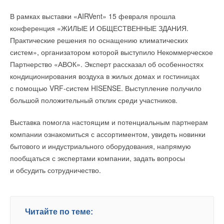
с помощью кнопки e/c. Контроллер поддерживает работу
Добавить комментарий
в погодозависимом режиме при условии подключения
Ваш E-mail *
В рамках выставки «AIRVent» 15 февраля прошла
датчика наружной температуры.
конференция «ЖИЛЫЕ И ОБЩЕСТВЕННЫЕ ЗДАНИЯ.
Ваше имя *
Практические решения по оснащению климатических
Простота в установке
Текст комментария
систем», организатором которой выступило Некоммерческое
Партнерство «АВОК». Эксперт рассказал об особенностях
Ваш E-mail *
Настенные котлы Eon подходят для оснащения как частных
кондиционирования воздуха в жилых домах и гостиницах
домов, так и многоквартирной застройки. Компактные
с помощью VRF-систем HISENSE. Выступление получило
размеры позволят разместить любой из теплогенераторов
большой положительный отклик среди участников.
Текст комментария
даже в небольшом помещении: габариты котлов
в 700×400×330 мм. Все котлы прошли огневые
Выставка помогла настоящим и потенциальным партнерам
и гидравлические испытании, полностью протестированы
компании ознакомиться с ассортиментом, увидеть новинки
и укомплектованы всеми элементами необходимы для
бытового и индустриального оборудования, напрямую
работы. монтируются «из коробки».
пообщаться с экспертами компании, задать вопросы
и обсудить сотрудничество.
Преимущества для пользователей:
Качественная компонентная база, надежность
и долговечность
Читайте по теме:
Высокая эффективность и производительность по горячей