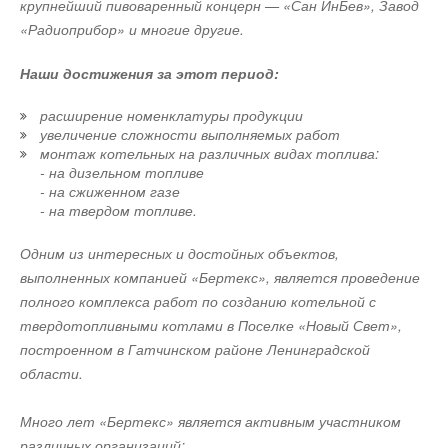
выбросы углекислого газа на 300 тонн в год.
крупнейший пивоваренный концерн — «Сан ИнБев», Завод
→
ВИЭ обойдут уголь по выработке электроэнергии в
Мы рассматриваем российский рынок как стратегический,
текущем году
«Радиоприбор» и многие другие.
НОВОСТИ СОК 27 ИЮЛЯ 2026
Короткое видео о проекте:
всегда рассматривали. Говорить о преобладании бытового
→
Китай опубликовал план развития сектора ВИЭ на
или промышленного сегмента я не могу: в разные годы
Наши достижения за этот период:
период 2026-2030 гг.
НОВОСТИ СОК 24 ИЮЛЯ 2026
спрос формируется по-разному. Повторюсь: сейчас мы
→
Уведомления отключены
В Дагестане ввели вторую очередь крупнейшей в России
расширение номенклатуры продукции
ожидаем роста продаж промышленного оборудования.
ветроэлектростанции
увеличение сложности выполняемых работ
НОВОСТИ СОК 23 ИЮЛЯ 2026
Причем это не только газовые котлы, но и другие решения, в
Комментарии
→
монтаж котельных на различных видах топлива:
LONGi вновь установила мировой рекорд
частности, тепловые насосы, которые становятся в России
эффективности тандемных солнечных элементов —
- на дизельном топливе
35,5%
все более популярными. Например, еще в 2013 году мы
- на сжиженном газе
Юрий
21-07-2017
НОВОСТИ СОК 22 ИЮЛЯ 2026
- на твердом топливе.
→
реализовали проект с парокомпрессионным тепловым
А почему не поставили 5-литровые под каждую раковину?))
Германия подключила более 1 ГВт морской
ветроэнергетики за полгода
насосом на Усть-Илимской ГЭС, где было решено
Комментарий полезен?
НОВОСТИ СОК 22 ИЮЛЯ 2026
Одним из интересных и достойных объектов,
→
использовать тепло системы охлаждения трансформаторов
В КНР ввели в строй «самую высоковольтную» СНЭ
ДА
НЕТ
ёмкостью 9 ГВт*ч
выполненных компанией «Бертекс», является проведение
для отопления и горячего водоснабжения
НОВОСТИ СОК 21 ИЮЛЯ 2026
полного комплекса работ по созданию котельной с
административного здания. Насколько я знаю, пока это
твердотопливными котлами в Поселке «Новый Свет»,
единственный подобный проект в России. Однако такие
построенном в Гатчинском районе Ленинградской
решения имеют колоссальные перспективы.
Юрий
21-07-2017
области.
Инновационный подмес холодной воды, да­ёт возможность получ­ить
до 95% горячей воды, той температ­уры, которая установ­лена на
А какой у завода потенциал на будущее? Может он
терморегулят­оре водонагревателя ))) ИННОВАЦИОННЫЙ ПОДМЕС
Уведомления отключены
Компания Valenzi расположена в городе Зудербург, Нижняя
Много лет «Бертекс» является активным участником
выпускать еще больше?
ЭТО КРУТО))) Написали бы уж НАНОПОДМЕС или ТУРБОЗАМЕС
Саксония. Основана в 1954 году. Ежегодно она производит
различных организаций:
Комментарий полезен?