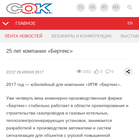
TG
VK
RT
MX
ГЛАВНОЕ
EN
Европейские лидеры вновь заявили о
Паровые котлы Bosch ежегодно экономят 40
Мариус Шуберт: «Ставка на качество — верная
STIEBEL ELTRON в Лужниках
ЛЕНТА НОВОСТЕЙ
ВЕБИНАРЫ И КОНФЕРЕНЦИИ
ВЫСТАВ
приверженности Парижскому соглашению
тысяч евро
стратегия»
25 лет компании «Бертекс»
15:34 28 ИЮНЯ 2017
4199
6
2
22:24 29 ИЮНЯ 2017
12:28 29 ИЮНЯ 2017
12:20 29 ИЮНЯ 2017
2331
3858
3483
1
1
2
5
0
0
Немецкая семейная компания Valenzi уже более 50 лет
14 июня 2017 года в особой экономической зоне «Липецк»
23:37 29 ИЮНЯ 2017
3351
0
0
занимается производством консервированных лесных ягод,
состоялось торжественное открытие первого российского
2017 год — юбилейный для компании «ИПФ «Бертекс».
грибов и суповых полуфабрикатов. В течение 31 года завод
завода компании
Viessmann
, лидера инноваций в области
компании обслуживали паровые котлы
отопления. В этот проект немецкая компания инвестировала
LOOS
(с 2009 г.
Уже четверть века инженерно-производственная фирма
принадлежит
1,5 млрд рублей, а мощность нового предприятия
Bosch
). В 2012 году на заводе был проведён
«Бертекс» стабильно работает в области проектирования и
комплексный энергоаудит, по итогам которого руководством
составляет до 300 промышленных газовых котлов в год. По
строительства газопроводов и газовых котельных,
было принято решение о модернизации котельной с
словам генерального директора ООО «
Виссманн
» Мариуса
В 2018 году в Росс­ии впервые пройдёт чемпионат мира по
теплоэлектрогенерирующих установок, занимается
использованием двух современных котлов Bosch Universal
Шуберта, завод будет обеспечивать главным образом
фу­тболу. Для достойно­го проведения чемпио­ната
разработкой и производством автоматики и систем
UL-S мощностью 5 тонн пара в час каждый. Это позволило
потребности российского рынка.
возводятся новые стадионы и реконст­руируются уже постр­
сигнализации для объектов с угрозой повышенной
компании более эффективно использовать энергетические
оенные спортивные ко­мплексы. Создаются новые