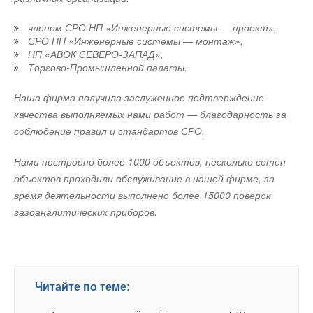
Комментарии
более 4 тыс. тонн консервированных грибов, 2 тыс. тонн ягод
Триста котлов — это производительность завода,
ДА
НЕТ
членом СРО НП «Инженерные системы — проект»,
и 700 тонн суповых полуфабрикатов. В компании работает
работающего в одну смену. Но буду только рад, если одной
Андрей
30-06-2017
СРО НП «Инженерные системы — монтаж»,
более 100 человек. Продукция отмечена многочисленными
смены окажется недостаточно. И потенциально такая
Вроде уже Макароны в Париже, а у вас на фото гОланды
НП «АВОК СЕВЕРО-ЗАПАД»,
наградами и поставляется в десятки стран мира.
возможность есть. Мы понимаем, что спрос в России на
Торгово-Промышленной палаты.
Комментарий полезен?
наше оборудование несколько страдает из-за того, что оно
Добавить комментарий
ДА
НЕТ
Наша фирма получила заслуженное подтверждение
не самое дешевое на рынке. Но качественный продукт и не
0
из
1
пользователей считают этот комментарий полезным
качества выполняемых нами работ — благодарность за
может быть самым дешевым, а для Viessmann качество —
Ваше имя *
Читайте по теме:
соблюдение правил и стандартов СРО.
главный приоритет. И мы верим в то, что в долгосрочной
→
перспективе эта стратегия самая верная.
LaggarTT на стенде Минпромторга России на выставке
Василь
30-06-2017
«Иннопром»
Нами построено более 1000 объектов, несколько сотен
Ваш E-mail *
НОВОСТИ СОК 11 ИЮЛЯ 2025
Макароны на ушах у некоторых
объектов проходили обслуживание в нашей фирме, за
Есть ли у компании планы по дальнейшему расширению
→
«Севергрупп» продала бывший завод Bosch
Комментарий полезен?
НОВОСТИ СОК 25 ИЮНЯ 2025
время деятельности выполнено более 15000 поверок
производства в России, выпуску бытового
→
Bosch объявил о крупнейшей за свою 137-летнюю
ДА
НЕТ
газоаналитических приборов.
оборудования?
Текст комментария
историю сделке
НОВОСТИ СОК 25 ИЮЛЯ 2024
→
Петербургский завод Bosch передали под управление
Я бы не хотел опережать события, потому что такие
«Газпрома»
НОВОСТИ СОК 23 МАЯ 2024
решения не принимаются быстро и требуют тщательной
→
Bosch инвестировал в переработку li-ion аккумуляторов
Ali
05-07-2017
подготовки. Все зависит от того, каким будет спрос и как
«следующего поколения»
Читайте по теме:
Лидеры дебилов, вперёд! Уничтожайте свою промышленность и
НОВОСТИ СОК 21 МАЯ 2024
будет развиваться экономическая ситуация. Но мы серьезно
экономику.
→
Путин передал структуре «Газпрома» управление
Хто не скаче - той мойскаль (с)
настроены на дальнейшую работу в России и расширение