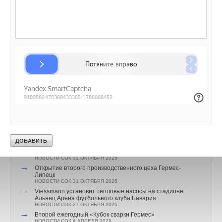
→
Viessmann вывела на рынок тепловой насос Vitocal 200-
A
НОВОСТИ СОК 19 ИЮНЯ 2026
→
В Московской области локализуют производство
настенных газовых котлов
НОВОСТИ СОК 4 ИЮНЯ 2026
→
От проблемы к решению: как один проект изменил
эффективность промышленной котельной
НОВОСТИ СОК 1 ИЮНЯ 2026
→
Гермес представил новинку - бойлеры косвенного
нагрева Aquamax W/WE
НОВОСТИ СОК 15 МАЯ 2026
→
Третий ежегодный «Кубок сварки Гермес» для молодых
профессионалов
НОВОСТИ СОК 24 МАРТА 2026
→
Исследование эффективности работы турбированного
котла на газовом топливе
ЖУРНАЛ СОК МАРТ 2026
→
Шкафы управления для паровых котлов от «Гермес»
НОВОСТИ СОК 31 ОКТЯБРЯ 2025
→
Открытие второго производственного цеха Гермес-
Липецк
НОВОСТИ СОК 31 ОКТЯБРЯ 2025
→
Viessmann установит тепловые насосы на стадионе
Альянц Арена футбольного клуба Бавария
НОВОСТИ СОК 27 ОКТЯБРЯ 2025
→
Второй ежегодный «Кубок сварки Гермес»
НОВОСТИ СОК 4 АПРЕЛЯ 2025