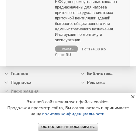
EKS для прямоугольных каналов
предназначены для нагрева
приточного воздуха в системах
приточной вентиляции зданий
бытового, общественного или
административного назначения.
Инструкция по монтажу и
эксплуатации.
Скачать
Pdf
174.88 Kb
Язык:
RU
Главное
Библиотека
Подписка
Реклама
Информация
×
Этот веб-сайт использует файлы cookies.
© 2002 - 2026 OOO Издательский дом «МЕДИА ТЕХНОЛОДЖИ» +7 (495) 665-00-
Продолжая просмотр сайта, Вы соглашаетесь и принимаете
00
нашу
политику конфиденциальности
.
ОК. БОЛЬШЕ НЕ ПОКАЗЫВАТЬ.