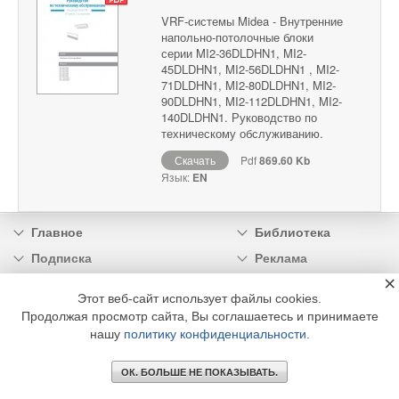
VRF-системы Midea - Внутренние
напольно-потолочные блоки
серии MI2-36DLDHN1, MI2-
45DLDHN1, MI2-56DLDHN1 , MI2-
71DLDHN1, MI2-80DLDHN1, MI2-
90DLDHN1, MI2-112DLDHN1, MI2-
140DLDHN1. Руководство по
техническому обслуживанию.
Скачать
Pdf
869.60 Kb
Язык:
EN
Главное
Библиотека
Подписка
Реклама
×
Информация
Этот веб-сайт использует файлы cookies.
Продолжая просмотр сайта, Вы соглашаетесь и принимаете
© 2002 - 2026 OOO Издательский дом «МЕДИА ТЕХНОЛОДЖИ» +7 (495) 665-00-
00
нашу
политику конфиденциальности
.
ОК. БОЛЬШЕ НЕ ПОКАЗЫВАТЬ.