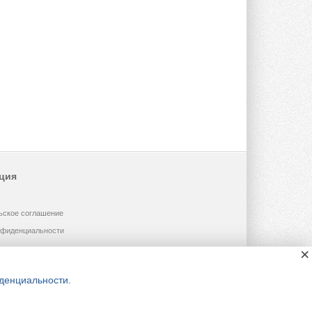
ция
ьское соглашение
нфиденциальности
×
денциальности
.