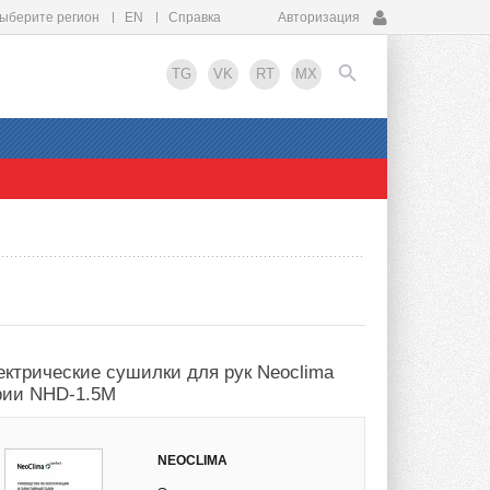
ыберите регион
EN
Справка
Авторизация
TG
VK
RT
MX
EN
ектрические сушилки для рук Neoclima
рии NHD-1.5M
NEOCLIMA