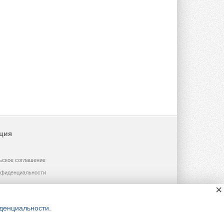
ция
ьское соглашение
нфиденциальности
×
денциальности
.