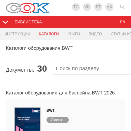
TG
VK
RT
MX
БИБЛИОТЕКА
EN
ИНСТРУКЦИИ
КАТАЛОГИ
КНИГИ
ВИДЕО
СТАТЬИ И
Каталоги оборудования BWT
30
Документы:
Каталог оборудования для бассейна BWT 2026
BWT
Скачать