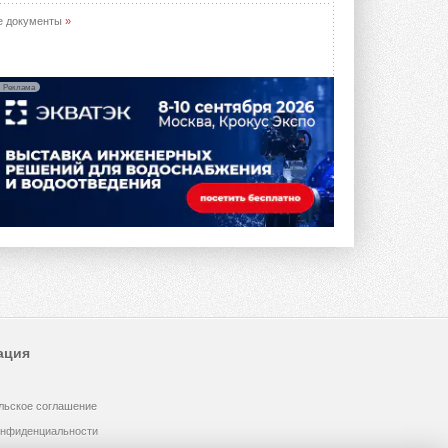
е документы
»
Реклама
ация
льское соглашение
онфиденциальности