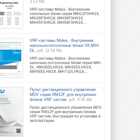
3.63 Mb
VRF-системы Midea - Внутренние
напольные блоки серии MIH22F3HN18,
MIH28F3HN18, MIH36F3HN18,
MIH45F3HN18, MIH56F3HN18,...
VRF-системы Midea - Внутренние
напольно-потолочные блоки V8 MIH-
DL.
pdf, 11.54 Mb
VRF-системы Midea - Внутренние
напольно-потолочные блоки серии MIH-
DL: MIH36DLHN18, MIH45DLHN18,
MIH56DLHN18, MIH71DLHN18,...
Пульт дистанционного управления
MDV серии RM12F для внутренних
блоков VRF систем.
pdf, 9.45 Mb
Пульт дистанционного управления MDV
серии RM12F для внутренних блоков
VRF систем. Инструкция по установке и
эксплуатации.