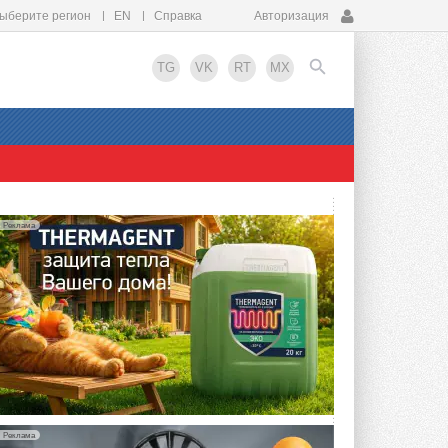
ыберите регион
EN
Справка
Авторизация
TG
VK
RT
MX
EN
Реклама
Реклама