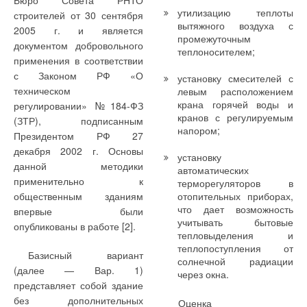
Бюро Совета РНТО
Технические решения систем вентиляции
ассортимент продукции различными вентилями. Многие
утилизацию теплоты
строителей от 30 сентября
подходы и идеи, которые можно встретить у других
Циркуляционные насосы Unitherm для систем отопления и
вытяжного воздуха с
2005 г. и является
производителей, первыми внедрил именно FAR. Например,
ГВС
промежуточным
документом добровольного
на заре образования завода в 1974 г. на заводе был
теплоносителем;
Энергосбережение на внутренних водопроводах
применения в соответствии
разработан и внедрен в производство четырехходовой узел
с Законом РФ «О
Водоподготовка в системах центрального отопления
установку смесителей с
нижнего подключения для однотрубной системы.
техническом
левым расположением
крана горячей воды и
регулировании» №184-ФЗ
В 1982 г. было открыто новое направление — приборы
кранов с регулируемым
(ЗТР), подписанным
автоматического регулирования для централизованных
напором;
Президентом РФ 27
отопительных систем, ставшие одним из ключевых
Cкважинные насосы: оптимизация работы
декабря 2002 г. Основы
продуктов. В 1992 г. благодаря опыту, профессионализму и
установку
данной методики
автоматических
таланту конструкторов и дизайнеров был разработан первый
применительно к
терморегуляторов в
СОК №12 | 2010
21133
0
0
коллектор с регулируемыми вентилями MultiFAR, который
общественным зданиям
отопительных приборах,
завод выпускал эксклюзивно в течение пяти лет в период
что дает возможность
впервые были
действия их патента.
учитывать бытовые
опубликованы в работе [2].
Рубрика
Тэги
Автор
тепловыделения и
Это окончательно утвердило FAR лидером в разработке и
теплопоступления от
Базисный вариант
производстве коллекторов. В настоящее время
солнечной радиации
(далее — Вар. 1)
через окна.
производственные площади FAR составляют 14,5 тыс. м2.
Рост строительства в последнее время сделал
представляет собой здание
Это один из самых современных заводов в Европе.
стабильное и качественное водоснабжение одной
без дополнительных
Оценка
Основная гамма арматуры FAR изготавливается из латуни
из первоочередных задач. Одним из наиболее