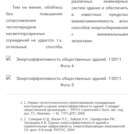
Кроме того, в ряде случаев существуют определенные
различных инженерных
ограничения на применение преобразователей частоты. Так,
Тем не менее, обойтись
систем здания и обеспечить
исполнение всех скважинных насосов Grundfos серии SPA и
без повышения
в известных пределах
SP допускает их эксплуатацию с преобразователем частоты
сопротивления
взаимозаменяемость всех
при условии соблюдения следующих параметров:
теплопередаче
способов энергосбережения
минимальная частота должна составлять 30 Гц,
несветопрозрачных
с минимальными
максимальная — 60 Гц (в зависимости от мощности
ограждений не удается, т.к.
затратами.
электродвигателя).
остальные способы
При этом электродвигатель нужно выбирать по возможности
на один типоразмер больше или предусмотреть
использование электродвигателя общепромышленного
назначения с меньшей тепловой нагрузкой. Кроме того,
требуется обеспечить достаточное охлаждение насоса (за
счет специального кожуха). Следует обеспечить
пропорциональное изменение напряжения и частоты (U/f =
1. Нормы теплотехнического проектирования ограждающих
const) и отрегулировать частотный преобразователь по
конструкций и оценки энергоэффективности зданий. Стандарт
общественной организации — РНТО строителей // Колл. авт. под
номинальному току выбранного погружного
рук. ГС. Иванова. — М.: ГУП ЦПП, 2006.
электродвигателя.
2. Самарин О.Д., Васин П.С., Зайцев Н.Н., Гарифуллин РФ.,
Загорцева Н.В. Оценка энергоэффективности зданий и
сравнительная эффективность энергосберегающих мероприятий:
Необходимо также иметь в виду, что термореле Tempcon,
Сб. докл. 9-й конф. РНТОС, 2004.