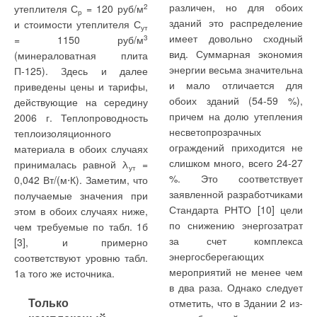
эксплуатационные затраты. Один из таких ключевых
различен, но для обоих
утеплителя С
= 120 руб/м
2
Ruvaris s.r.l. на содержание цинка. Результаты испытаний
р
параметров — это способ пуска. Как известно, пусковой ток
зданий это распределение
и стоимости утеплителя С
подтвердили соответствие латуни, из которой
ут
электродвигателя насоса нередко в четыре-семь раз
имеет довольно сходный
= 1150 руб/м
3
изготавливается арматура FAR, стандарту USA — NSF 61.
превышает ток номинальной нагрузки. Это ведет к
вид. Суммарная экономия
(минераловатная плита
Теперь FAR Rubinetterie S.p.A. имеет право использовать
повышенному электротепловому износу изоляции обмоток
энергии весьма значительна
П-125). Здесь и далее
бренд «Зеленый вентиль», зарегистрированный Ruvaris s.r.l.,
статора, от которой существенно зависит надежность и
и мало отличается для
приведены цены и тарифы,
что является значительным достижением для
долговечность электродвигателя.
обоих зданий (54-59 %),
действующие на середину
производителей сантехнического оборудования.
причем на долю утепления
2006 г. Теплопроводность
Кроме того, при недостаточной мощности
несветопрозрачных
теплоизоляционного
Марка «Зеленый кран» присваивается арматуре для
распределительной электросети возможна кратковременная
ограждений приходится не
материала в обоих случаях
питьевой воды с содержанием свинца меньшим предела,
просадка напряжения, что неблагоприятно сказывается на
слишком много, всего 24-27
принималась равной λ
=
установленного директивой Всемирной организацией
ут
работе другого электрооборудования, присоединенного к
%. Это соответствует
0,042 Вт/(м⋅К). Заметим, что
здравоохранения (ВОЗ).
этой же сети. Вреден такой запуск и для агрегата и скважины
заявленной разработчиками
получаемые значения при
в целом, поскольку часто сопровождается гидроударом,
Стандарта РНТО [10] цели
этом в обоих случаях ниже,
Стандарт Valvola Verde для питьевой воды
разрушающим трубопроводы, арматуру и сам насос.
по снижению энергозатрат
чем требуемые по табл. 1б
за счет комплекса
Всемирной организацией здравоохранения рекомендована
[3], и примерно
Также при подобном старте наблюдается высокий приток
энергосберегающих
предельная концентрация свинца в питьевой воде на уровне
соответствуют уровню табл.
воды в скважину из водоносного пласта, за счет чего
мероприятий не менее чем
10 мкг/л. В некоторых странах (в Соединенных Штатах,
1а того же источника.
происходит разрушение фильтровальной зоны и попадание
в два раза. Однако следует
Канаде, Австралии) уже многие годы тестируют питьевую
песка в скважину. Наиболее эффективным решением всех
Только
отметить, что в Здании 2 из-
воду на количество свинца, поступающего из материалов,
этих проблем является обеспечение плавного пуска насоса,