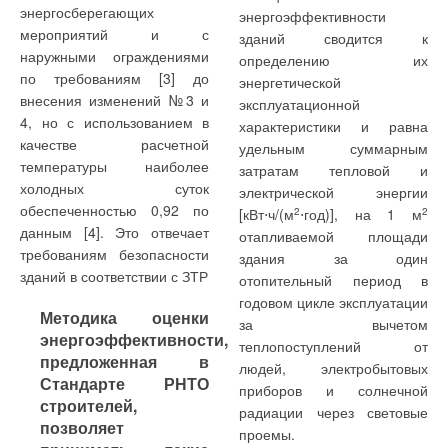
энергосберегающих
энергоэффективности
CW 617N, содержащей 60% меди, 1,8–2 % свинца и 35–37 %
перспективных его способов является
мероприятий и с
зданий сводится к
цинка методом горячей опрессовки. Завод FAR Rubinetterie
использование подземных источников
наружными ограждениями
определению их
S.p.A. следуя тенденциям рынка, разрабатывает и включает
посредством скважин различной глубины. Они
по требованиям [3] до
энергетической
в свой ассортимент новую продукцию.
позволяют владельцам получать значительное
внесения изменений №3 и
эксплуатационной
количество воды хорошего качества.
4, но с использованием в
характеристики и равна
За последние семь лет ассортимент выпускаемой продукции
качестве расчетной
удельным суммарным
вырос более чем в три раза. Арматура FAR применяется в
температуры наиболее
затратам тепловой и
любых системах отопления и водоснабжения для различных
холодных суток
электрической энергии
типов отопительных приборов, труб, подключений.
обеспеченностью 0,92 по
[кВт⋅ч/(м
2
⋅год)], на 1 м
2
Регулирующие коллекторы, фильтры, редукторы FAR
данным [4]. Это отвечает
отапливаемой площади
изготавливаются из DZR-латуни, в которой легированием
Табл. 1. Основные
требованиям безопасности
здания за один
связан цинк и предотвращено его вымывание. Такая латунь
характеристики
зданий в соответствии с ЗТР
отопительный период в
гарантирует длительный срок эксплуатации приборов.
электродвигателей
годовом цикле эксплуатации
Методика оценки
скважинных насосов
Всю свою продукцию FAR Rubinetterie S.p.A. производит
за вычетом
энергоэффективности,
Grundfos
только из оригинальных европейских комплектующих
теплопоступлений от
предложенная в
высочайшего качества, что позволяет гарантированно ее
людей, электробытовых
Рост как жилищного, так и промышленного строительства в
Стандарте РНТО
эксплуатировать без каких-либо проблем и серьезного
приборов и солнечной
последнее время сделал стабильное и качественное
строителей,
обслуживания в течение длительного времени. FAR
радиации через световые
водоснабжение одной из первоочередных задач. Одним из
позволяет
Rubinetterie S.p.A. — одна из немногих фирм
проемы.
наиболее перспективных его способов является