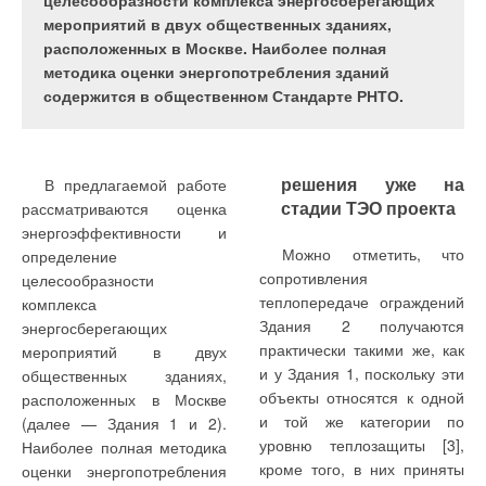
целесообразности комплекса энергосберегающих
российском рынке представлен уже 15 лет и
мероприятий в двух общественных зданиях,
хорошо знаком специалистам.
расположенных в Москве. Наиболее полная
методика оценки энергопотребления зданий
содержится в общественном Стандарте РНТО.
Требования, предъявляемые к сантехнической арматуре,
меняются год от года. Растет нагрузка на системы отопления
решения уже на
В предлагаемой работе
и водоснабжения, повышаются стандарты к качеству,
стадии ТЭО проекта
рассматриваются оценка
удобству и срокам монтажа, дизайну, эргономичности и
энергоэффективности и
функциональности. Развиваться в ногу со временем под
Можно отметить, что
определение
силу только самым прогрессивным, креативным
сопротивления
целесообразности
производителям с сильной технической базой и научным
теплопередаче ограждений
комплекса
потенциалом. Итальянский завод по производству арматуры
Здания 2 получаются
энергосберегающих
FAR
Rubinetterie S.p.A., вне всяких сомнений, принадлежит к
практически такими же, как
мероприятий в двух
их числу.
Оформить подписку
и у Здания 1, поскольку эти
общественных зданиях,
объекты относятся к одной
расположенных в Москве
Отправить ссылку другу
История развития
и той же категории по
(далее — Здания 1 и 2).
уровню теплозащиты [3],
Журнал С.О.К. № ,
Наиболее полная методика
Итальянская компания FAR Rubinetterie S.p.A. была
кроме того, в них приняты
оценки энергопотребления
основана в 1974 г. Николой Ровалетти и братьями Альберто
Cкважинные насосы: оптимизация работы