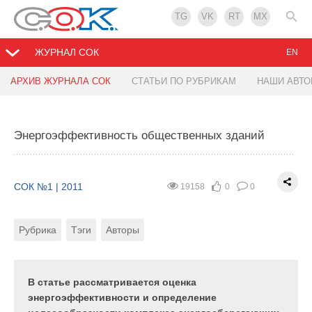
TG
VK
RT
MX
ЖУРНАЛ СОК
EN
АРХИВ ЖУРНАЛА СОК
СТАТЬИ ПО РУБРИКАМ
НАШИ АВТ
Арматура FAR. 15 лет в России
Энергоэффективность общественных зданий
СОК №12 | 2010
12566
0
0
Рубрика
Тэги
Автор
СОК №1 | 2011
19158
0
0
Рубрика
Тэги
Авторы
Еще 10–15 лет назад в распоряжении российских
монтажников была только отечественная
стандартизированная арматура. Разнообразию
вариантов, стилю, удобству и безупречному
В статье рассматривается оценка
качеству арматуры FAR многие из них, наверное,
энергоэффективности и определение
от души бы позавидовали. Этот бренд на