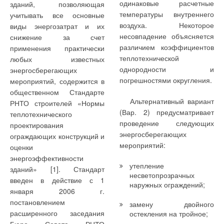
одинаковые расчетные
зданий, позволяющая
и Гуерино Алезино. Первоначально это был небольшой
Арматура FAR. 15 лет в России
температуры внутреннего
учитывать все основные
завод по выпуску латунных фитингов для водоснабжения и
воздуха. Некоторое
виды энергозатрат и их
Котлы с двумя жаровыми трубами
отопления. В этом же году компания освоила производство
несовпадение объясняется
снижение за счет
Магнитная обработка воды
узлов для однотрубных систем. Это событие можно считать
различием коэффициентов
применения практически
знаковым в дальнейшем развитии компании.
Модернизировать, чтобы заработать
теплотехнической
любых известных
однородности и
энергосберегающих
Насосы во взрывозащитном исполнении
Неуклонно растущий в последующие четыре года спрос
погрешностями округления.
мероприятий, содержится в
спровоцировал необходимость расширения
Новый европейский стандарт измерения тепловых потерь
общественном Стандарте
теплоизолированных труб
производственных мощностей компании — завод переехал в
Альтернативный вариант
РНТО строителей «Нормы
город Гоцано, расположенный в северной части Италии, где
Опрос экспертов рынка газовых котлов
(Вар. 2) предусматривает
теплотехнического
и находится до сих пор. Новое помещение было
проведение следующих
Оптимизация диаметров воздуховодов систем В и КВ
проектирования
оборудовано современной производственной техникой. Еще
энергосберегающих
ограждающих конструкций и
Предварительно изолированные трубопроводы
в самом начале своего развития FAR сделал ставку на
мероприятий:
оценки
профессионализм, высокое качество и инновационные
Приборы учета российского производства
энергоэффективности
технологии.
утепление
Приводы SAX для седельных клапанов
зданий» [1]. Стандарт
несветопрозрачных
введен в действие с 1
Расчеты годовых расходов
Значительные капиталовложения в собственные научные и
наружных ограждений;
января 2006 г.
конструкторские разработки и модернизацию
Регулируемое отопление квартир
постановлением
замену двойного
производственного процесса принесли справедливые
Создание энергоэффективных зданий
расширенного заседания
остекления на тройное;
результаты — за несколько лет компания расширила