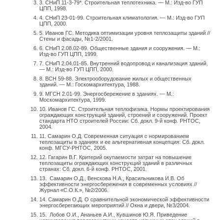
3. СНиП 11-3-79*. Строительная теплотехника. — М.: Изд-во ГУП
установленное в обмотках двигателей MS 4000 и MS 6000
ЦПП, 1998.
насосов SP, не будет работать корректно при использовании
4. СНиП 23-01-99. Строительная климатология. — М.: Изд-во ГУП
ЦПП, 2000.
частотного преобразователя. Чтобы контролировать
5. Иванов ГС. Методика оптимизации уровня теплозащиты зданий //
температуру двигателя, рекомендуется дополнительно
Стены и фасады, №1-2/2001.
устанавливать термодатчики Pt100.В качестве устройства
6. СНиП 2.08.02-89. Общественные здания и сооружения. — М.:
Изд-во ГУП ЦПП, 1999.
защиты электродвигателей насосов SP желательно
7. СНиП 2.04.01-85. Внутренний водопровод и канализация зданий.
применять модуль MP 204, который может использоваться
— М.: Изд-во ГУП ЦПП, 2000.
как отдельно, так и в составе шкафа управления Control MP
8. ВСН 59-88. Электрооборудование жилых и общественных
зданий. — М.: Госкомархитектура, 1988.
204.
9. МГСН 2.01-99. Энергосбережение в зданиях. — М.:
Москомархитектура, 1999.
10. Иванов ГС. Строительная теплофизика. Нормы проектирования
Это устройство позволяет осуществлять защиту и контроль
ограждающих конструкций зданий, строений и сооружений. Проект
электродвигателя по таким важным параметрам, как
стандарта НТО строителей России: Сб. докл. 9-й конф. РНТОС,
2004.
повышенное и пониженное напряжение, перегрузка и
11. Самарин О.Д. Современная ситуация с нормированием
теплозащиты в зданиях и ее альтернативная концепция: Сб. докл.
недогрузка по току, сопротивление изоляции, температура
конф. МГСУ-РНТОС, 2005.
двигателя, чередование фаз, пропадание фазы, cosϕ,
12. Гагарин В.Г. Критерий окупаемости затрат на повышение
теплозащиты ограждающих конструкций зданий в различных
энергопотребление, гармонические искажения, число пусков
странах: Сб. докл. 6-й конф. РНТОС, 2001.
и наработка моточасов. Но необходимо учесть, что MP 204
13. Самарин О.Д., Венскова Н.А., Красильникова И.В. Об
эффективности энергосбережения в современных условиях //
не может применяться вместе с частотным
Журнал «С.О.К.», №2/2006.
преобразователем.
14. Самарин О.Д. О сравнительной экономической эффективности
энергосберегающих мероприятий // Окна и двери, №3/2004.
15. Лобов О.И., Ананьев А.И., Кувшинов Ю.Я. Приведение
Исходя из приведенных данных, очевидно, что выбор