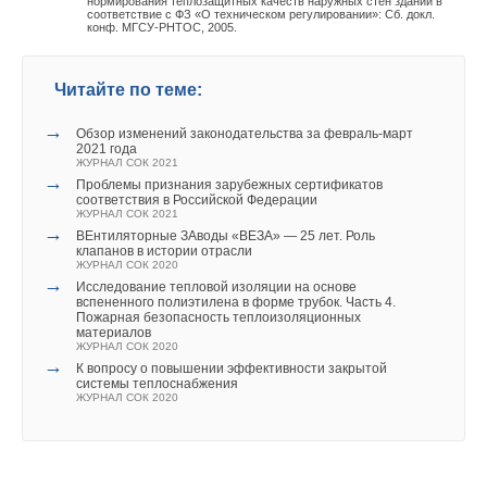
нормирования теплозащитных качеств наружных стен зданий в
соответствие с ФЗ «О техническом регулировании»: Сб. докл.
системы пуска, в конечном итоге, обусловлен конкретными
конф. МГСУ-РНТОС, 2005.
условиями, такими как: мощность насоса, необходимость
регулировать производительность насоса в течение его
Читайте по теме:
работы. При этом, в общем случае, для достаточно мощных
устройств (более 45 кВт) оптимальным способом по
→
Обзор изменений законодательства за февраль-март
затратам и результативности является плавный пуск.
2021 года
ЖУРНАЛ СОК 2021
→
Использование же таких систем позволяет свести к
Проблемы признания зарубежных сертификатов
соответствия в Российской Федерации
минимуму возможность повреждения трубопроводов и
ЖУРНАЛ СОК 2021
→
оборудования гидроударом, защищает электрическую сеть
ВЕнтиляторные ЗАводы «ВЕЗА» — 25 лет. Роль
клапанов в истории отрасли
от пиковых нагрузок и дает возможность оптимизировать
ЖУРНАЛ СОК 2020
эксплуатационные затраты.
→
Исследование тепловой изоляции на основе
вспененного полиэтилена в форме трубок. Часть 4.
Пожарная безопасность теплоизоляционных
материалов
ЖУРНАЛ СОК 2020
Читайте по теме:
→
К вопросу о повышении эффективности закрытой
системы теплоснабжения
→
«Золотая» котельная
ЖУРНАЛ СОК 2020
ЖУРНАЛ СОК ОКТЯБРЬ 2021
→
Решения Grundfos для водоснабжения малоэтажного
жилья
ЖУРНАЛ СОК МАЙ 2021
→
Обзор изменений законодательства за февраль-март