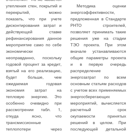
обеспечивает подачу тока несинусоидальной формы и в
утепления стен, покрытий и
Методика оценки
определенной мере создает высшие гармоники.
Читайте по теме:
перекрытий, можно
энергоэффективности,
показать, что при учете
предложенная в Стандарте
В связи с очень коротким временем ускорения/замедления с
→
Насосные группы быстрого монтажа FAR
дисконтирования затрат и
РНТО строителей,
практической точки зрения (и в нормах, касающихся высших
ЖУРНАЛ СОК ЯНВАРЬ 2020
→
действующей ставке
позволяет принимать такие
Уникальные новинки трубопроводной арматуры FAR
гармоник) это не находит большого применения. В целом,
ЖУРНАЛ СОК ЯНВАРЬ 2018
рефинансирования данное
решения уже на стадии
выключатель плавного пуска рекомендуется устанавливать
→
Подлинный FAR. Made in Italy
мероприятие само по себе
ТЭО проекта. При этом
вместе с обходным контактором, чтобы электродвигатель в
ЖУРНАЛ СОК МАЙ 2015
→
экономически
вначале устанавливаются
Арматура FAR. Наши первые 40 лет
процессе эксплуатации работал в режиме DОL. Тем самым
ЖУРНАЛ СОК ДЕКАБРЬ 2014
неоправданно, поскольку
общие параметры проекта
обеспечивается минимальный износ и потеря мощности в
→
Контрафакт: предупрежден, значит — вооружен
годовой процент за кредит,
и в первую очередь
устройстве для плавного пуска. В том случае, если плавный
ЖУРНАЛ СОК ИЮНЬ 2014
взятый на его реализацию,
распределение
пуск электродвигателей производится через обходной
будет больше, чем
энергозатрат по всем
контактор, они могут работать с системой тепловой защиты
ожидаемая годовая
основным статьям расходов
(Tempcon).
экономия затрат на
с учетом всех применяемых
тепловую энергию. Это
энергосберегающих
Пуск посредством преобразователя частоты: FC
Уведомления отключены
особенно очевидно при
мероприятий, вычисляется
Пуск электродвигателя посредством преобразователя
рассмотрении табл. 1,
расчетный срок
частоты представляет собой идеальный вариант с точки
Комментарии
откуда ясно, что
окупаемости принятых
зрения уменьшения пускового тока, а также импульса
трансмиссионные
решений в целом. При
давления. Преимущество этого метода в том, что пусковой
В этой теме еще нет комментариев
теплопотери через
последующей детальной
ток все время удерживают на уровне номинального тока