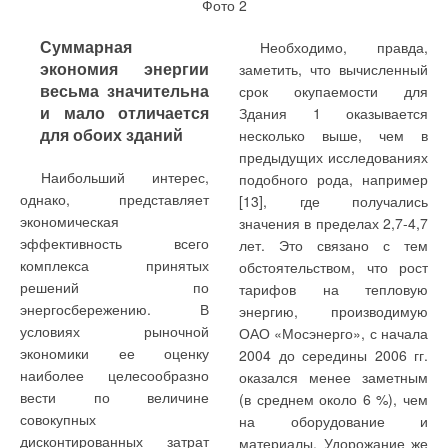
производителей.
технические требования, а также действующие нормы и
правила эксплуатации электросетей.
Суммарная
Необходимо, правда,
Теперь понятия «без содержания свинца» и «Зеленая
экономия энергии
заметить, что вычисленный
марка» указывают на безопасность изделия для здоровья
Метод прямого включения: DОL
весьма значительна
срок окупаемости для
потребителя. Качество итальянской продукции завода FAR
При пуске методом DОL контактор или аналогичные
и мало отличается
Здания 1 оказывается
Rubinetterie растет, и в этом выражается забота о здоровье
устройства подключаются к сети напрямую. При прочих
для обоих зданий
несколько выше, чем в
потребителей, которые сами нечасто задумываются о
постоянных параметрах DОL является тем способом пуска,
предыдущих исследованиях
проблемах, связанных с питьевой водой.
при котором в электродвигателе возникает минимальное
Наибольший интерес,
подобного рода, например
количество тепла и тем самым у электродвигателей
однако, представляет
[13], где получались
FAR в России. Слагаемые успеха
мощностью до 45 кВт обеспечивается максимальный срок
экономическая
значения в пределах 2,7-4,7
службы. Однако у электродвигателей большей мощности
эффективность всего
лет. Это связано с тем
Качество и инновации
механическая нагрузка настолько велика, что рекомендуется
комплекса принятых
обстоятельством, что рост
Арматура FAR заслужила признание специалистов во всем
снижать токи.
решений по
тарифов на тепловую
мире как наивысший стандарт качества, благодаря
энергосбережению. В
энергию, производимую
ориентации производства на конкретные условия
Метод включения «звезда–треугольник»: SD
условиях рыночной
ОАО «Мосэнерго», с начала
применения в той или иной стране. Например, в России на
Это наиболее часто применяемый способ снижения
экономики ее оценку
2004 до середины 2006 гг.
испытательном гидротеплотехническом стенде «Терморос»
пусковых токов. Во время пуска электродвигатель включен на
наиболее целесообразно
оказался менее заметным
— эксклюзивного дилера FAR Rubinetterie S.p.A. в нашей
«звезду», а после окончания пуска переключается на
вести по величине
(в среднем около 6 %), чем
стране — проводятся различные эксперименты и
«треугольник». Такое переключение производится
совокупных
на оборудование и
техническая экспертиза опытных образцов.
автоматически через заданный временной интервал. При
дисконтированных затрат
материалы. Удорожание же