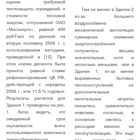
оценке требуемой
«Терморос» арматура FAR — это не только продукция, но и
иначе складывается ситуация у центробежных насосов,
теплозащиты ограждений, и
отношения, которые связывают основных партнеров
Тем не менее в Здании 2
имеющих больший диаметр и большую массу и обладающих
стоимости тепловой
компании «Терморос» непосредственно с сотрудниками
из-за большего
более продолжительным моментом инерции.
энергии, отпускаемой ОАО
завода.
воздухообмена
«Мосэнерго», равной 490
механической вентиляции
У электродвигателей мощностью свыше 45 кВт можно, как
Например, многие партнеры лично знакомы с экспорт-
руб/Гкал по данным на
суммарное снижение
правило, достигнуть значительного снижения второго пика
менеджером завода Клаудио Занелла, и знают его как
вторую половину 2006 г. с
энергопотребления
тока. Следует отметить, что слишком долгая эксплуатация
энергичного и жизнерадостного человека, способного
использованием методики,
получилось весьма
электродвигателя в режиме «звезда» приводит к его
увлеченно работать и беззаботно отдыхать. Вмести с ним в
приведенной в [12]. При
значительным, хотя и
перегреву и, следовательно, сокращает срок службы.
Россию часто приезжает с деловыми и личными визитами
этом норма дисконта была
несколько меньшим, чем в
Установки, содержащие погружные насосы с
один из совладельцев компании Альберто Алезино.
принята равной ставке
Здании 1, из-за менее
электродвигателями, включенными по этому методу, часто
Подобные встречи позволяют лучше отслеживать тенденции
рефинансирования ЦБ РФ,
выраженных бытовых
бывают дороже, чем аналоги, поскольку для
российского рынка.
действующей с середины
теплопоступлений, но
электродвигателя требуется два соединительных кабеля
2006 г., или 11,5 % годовых.
дополнительные
(вместо обычно необходимого одного).
Надежность арматуры FAR наглядно демонстрирует опыт
Результаты расчетов для
капитальные затраты
собственного монтажа внутренних инженерных систем
Здания 1 приведены на рис.
оказались сравнительно
Метод включения посредством пускового
компании «Терморос» на сотнях сданных и успешно
1. Легко видеть, что
невелики, поскольку в
трансформатора: AF
эксплуатируемых объектах, а также отзывы многочисленных
ожидаемый срок
основном свелись к
При этом методе пуска (его также называют методом
дилеров и эксплуатирующих организаций. Многообразие
окупаемости всего
расходам именно на
Корндорфа) напряжение снижается посредством
вариантов и универсальность подсоединения к любой
использованного комплекса
теплоутилизацию. Это еще
трансформаторов (обычно двух), по одному на каждую фазу.
системе позволяют подобрать оптимальную по типоразмеру
энергосберегающих
раз доказывает, что