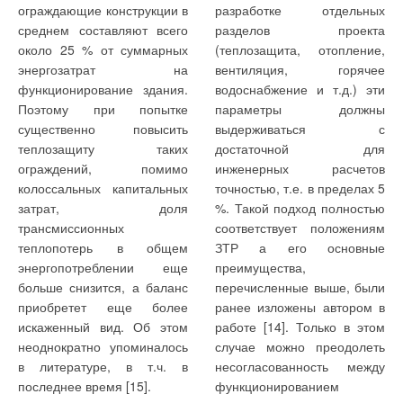
ограждающие конструкции в
разработке отдельных
электродвигателя. Это означает, что число требуемых в
среднем составляют всего
разделов проекта
течение часа включений и отключений может быть
Добавить комментарий
около 25 % от суммарных
(теплозащита, отопление,
установлено любым. В ряде моделей, например, в насосах
энергозатрат на
вентиляция, горячее
SQ и SQE функция плавного пуска и останова за счет
Ваше имя *
функционирование здания.
водоснабжение и т.д.) эти
частотных преобразователей является встроенной, что
Поэтому при попытке
параметры должны
облегчает монтаж и эксплуатацию.
существенно повысить
выдерживаться с
Ваш E-mail *
теплозащиту таких
достаточной для
Особенности применения устройств плавного пуска и
ограждений, помимо
инженерных расчетов
защиты
колоссальных капитальных
точностью, т.е. в пределах 5
Из всех описанных способов пуск электродвигателя
Текст комментария
затрат, доля
%. Такой подход полностью
посредством преобразователя частоты является наиболее
трансмиссионных
соответствует положениям
дорогим. Поэтому его используют лишь в том случае, если в
теплопотерь в общем
ЗТР а его основные
течение какого-либо интервала времени необходимо
энергопотреблении еще
преимущества,
бесступенчатое регулирование мощности электродвигателя.
больше снизится, а баланс
перечисленные выше, были
Например, при переменном водопотреблении, когда
приобретет еще более
ранее изложены автором в
изменением частоты можно добиться поддержания
искаженный вид. Об этом
работе [14]. Только в этом
постоянного давления на выходе из насоса и экономии
неоднократно упоминалось
случае можно преодолеть
электроэнергии.
в литературе, в т.ч. в
несогласованность между
последнее время [15].
функционированием