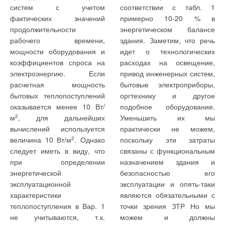
пусковом моменте. Кроме того, скачок пускового тока
систем с учетом
соответствии с табл. 1
создает ударный электромагнитный момент, передающийся
оответствующая маркировка может использоваться
фактических значений
примерно 10-20 % в
через вал двигателя на рабочее колесо насоса.
производителем, если его изделия удовлетворяют одному
продолжительности
энергетическом балансе
условию: содержание свинца в питьевой воде, прошедшей
рабочего времени,
здания. Заметим, что речь
При таких условиях в водоподъемной колонне труб
по арматуре, не должно превышать 10 мкг/л. В ассортименте
мощности оборудования и
идет о технологических
возможны максимальные колебания давления при
завода FAR эта маркировка используется на основных
коэффициентов спроса на
расходах на освещение,
гидравлическом ударе, а в водозахватной части — высокие
элементах систем водоснабжения: фильтрах, редукторах,
электроэнергию. Если
привод инженерных систем,
значения притока воды в скважину со стороны водоносного
регулирующих коллекторах. В марте 2000 г. Ruvaris
расчетная мощность
бытовые электроприборы,
пласта. При этом для режима пуска характерны два
запатентовал в США и Евросоюзе технологию Ruveco,
бытовых теплопоступлений
оргтехнику и другое
периода:
позволяющую просто и эффективно удалять свинец с
оказывается менее 10 Вт/
подобное оборудование.
поверхности латуни и предотвращать загрязнение питьевой
м
2
, для дальнейших
Уменьшить их мы
первый (τ1 = 0,9–0,5 с), в течение которого возникают
воды.
вычислений используется
практически не можем,
высокие значения скоростей притока воды в скважину со
величина 10 Вт/м
2
. Однако
поскольку эти затраты
стороны водоносного пласта в верхней части фильтра, а
После обработки по этому методу изделия полностью
также происходит резкое изменение давления,
следует иметь в виду, что
связаны с функциональным
удовлетворяют действующими нормативами по выделению
нарушающее устойчивость прифильтровой зоны
при определении
назначением здания и
(происходит вынос песка);
свинца в питьевую воду, которые становятся все более
энергетической
безопасностью его
второй (τ2 = 1–5 с) сопровождается при определенных
жесткими как в Евросоюзе, так и во всем мире. Суть
эксплуатационной
эксплуатации и опять-таки
условиях гидравлическим ударом в напорном
технологии заключается в том, что краны и вентили
характеристики
являются обязательными с
трубопроводе.
последовательно погружаются в несколько ванн со
теплопоступления в Вар. 1
точки зрения ЗТР Но мы
специальными растворами, где сначала из металла
не учитываются, т.к.
можем и должны
Для исключения негативных явлений переходных процессов,