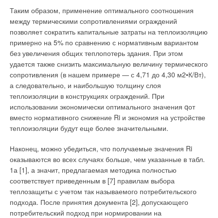
индивидуально. Внешнюю сторону с учетом пожеланий
Таким образом, применение оптимального соотношения
инженера делает дизайнер, а внутри проектировщик сам
между термическими сопротивлениями ограждений
обеспечивает требуемое сопротивление, дальнобойность и
позволяет сократить капитальные затраты на теплоизоляцию
другие параметры струи.
примерно на 5% по сравнению с нормативным вариантом
Системы отопления и панельного охлаждения
без увеличения общих теплопотерь здания. При этом
удается также снизить максимальную величину термического
Системы отопления и панельного охлаждения также должны
сопротивления (в нашем примере — с 4,71 до 4,30 м2•К/Вт),
обеспечивать возможность зонального регулирования. Если
а следовательно, и наибольшую толщину слоя
все инженерное оборудование здания интегрировано в одну
теплоизоляции в конструкциях ограждений. При
систему, то остается только определить логику совместной
использовании экономически оптимального значения qот
работы систем. В случае упрощенного управления
вместо нормативного снижение Ri и экономия на устройстве
микроклиматом возможен выбор нескольких основных
теплоизоляции будут еще более значительными.
режимов.
Наконец, можно убедиться, что получаемые значения Ri
Дежурный
оказываются во всех случаях больше, чем указанные в табл.
1а [1], а значит, предлагаемая методика полностью
В доме никого нет, в основных помещениях поддерживается
соответствует приведенным в [7] правилам выбора
самая экономичная температура, при которой нагрев (или
теплозащиты с учетом так называемого потребительского
охлаждение) до обычной температуры занимает не более
подхода. После принятия документа [2], допускающего
заданного времени (от 15 мин до 1 ч). Окна (рольставни,
потребительский подход при нормировании на