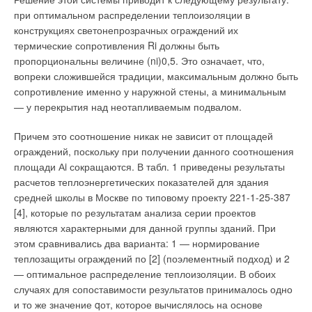
ЖУРНАЛ СОК ФЕВРАЛЬ 2004
части нашей страны эта задача не может быть выполнена
→
при оптимальном распределении теплоизоляции в
Полезные советы пользователям Комплексов
без возможности увлажнения воздуха в отопительный
«TEPLOCOM»
конструкциях светонепрозрачных ограждений их
ЖУРНАЛ СОК ДЕКАБРЬ 2003
период. Зимний уличный воздух с низким влагосодержанием,
термические сопротивления Ri должны быть
→
Как правильно выбрать компоненты Комплекса
попадая в здание, нагревается и его относительная
«TEPLOCOM» для электропитания индивидуальных
пропорциональны величине (ni)0,5. Это означает, что,
систем отопления
влажность снижается вплоть до 20%, что отрицательно
вопреки сложившейся традиции, максимальным должно быть
ЖУРНАЛ СОК НОЯБРЬ 2003
сказывается и на здоровье людей, и на электронной технике.
→
сопротивление именно у наружной стены, а минимальным
Необходимые электрические характеристики систем
отопления для выбора Комплекса «TEPLOCOM»
Если заказчик нашего условного особняка беспокоится о
— у перекрытия над неотапливаемым подвалом.
ЖУРНАЛ СОК ОКТЯБРЬ 2003
здоровье своей семьи, то он должен оборудовать дом
→
Качественное электропитание для отопительного
полноценной системой микроклимата, а не интенсивно
оборудования
Причем это соотношение никак не зависит от площадей
ЖУРНАЛ СОК СЕНТЯБРЬ 2003
рекламируемыми бытовыми кондиционерами,
ограждений, поскольку при получении данного соотношения
справляющимися с этой задачей только летом.
площади Аi сокращаются. В табл. 1 приведены результаты
Предположим, что расчетная мощность воздухоохладителей
расчетов теплоэнергетических показателей для здания
для всего дома составляет 50 кВт. Но хозяин совершенно
средней школы в Москве по типовому проекту 221-1-25-387
логично считает, что ему не нужен идеальный комфорт в тех
[4], которые по результатам анализа серии проектов
комнатах, где никого нет. Свежий охлажденный и/или
являются характерными для данной группы зданий. При
Уведомления отключены
увлажненный воздух нужно подавать в одну-две комнаты.
этом сравнивались два варианта: 1 — нормирование
Комментарии
Соответственно снижается требуемая мощность
теплозащиты ограждений по [2] (поэлементный подход) и 2
оборудования, скажем, до 10 кВт. Это дает возможность
— оптимальное распределение теплоизоляции. В обоих
значительно снизить капитальные затраты, но сохранить
случаях для сопоставимости результатов принималось одно
В этой теме еще нет комментариев
уровень комфорта, при условии, что система обслуживает
и то же значение qот, которое вычислялось на основе