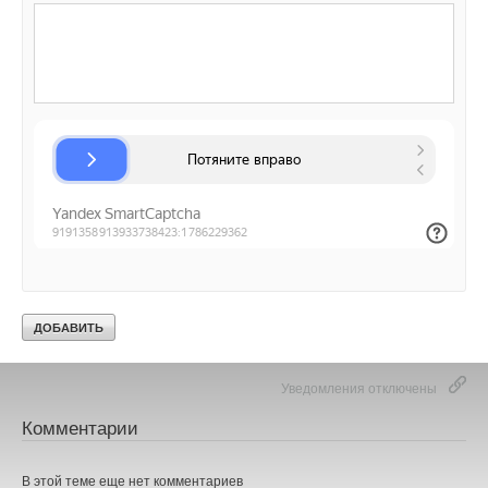
Читайте по теме:
→
Согласованное ускорение
ЖУРНАЛ СОК ИЮЛЬ 2026
→
Горе от IMRAD, или Размышления научного диссидента
ЖУРНАЛ СОК АВГУСТ 2025
→
Железный катод сделает литий-ионные батареи
дешевле
ЖУРНАЛ СОК СЕНТЯБРЬ 2024
→
«Под капотом» искусственного интеллекта
ЖУРНАЛ СОК СЕНТЯБРЬ 2024
→
Учёные МГУ сделали важный шаг в развитии
альтернативной энергетики
ЖУРНАЛ СОК ЯНВАРЬ 2023
Уведомления отключены
Комментарии
В этой теме еще нет комментариев