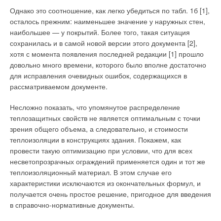
обеспечивает длительный резерв в случаях, когда
рассмотрим особняк — отдельное здание, в котором
происходит отключение сетевого напряжения.
Однако это соотношение, как легко убедиться по табл. 1б [1],
круглогодично проживаниет семья из 2–4 человек, с
осталось прежним: наименьшее значение у наружных стен,
Принцип работы бытовых мини-электрогенераторов состоит
приходящим обслуживающим персоналом. Особняк
наибольшее — у покрытий. Более того, такая ситуация
в преобразовании электроэнергии, запасенной в
расположен в зоне континентального/резкоконтинентального
сохранилась и в самой новой версии этого документа [2],
аккумуляторных батареях, поэтому преимущества комплекса
климата, который характерен для большей части России.
хотя с момента появления последней редакции [1] прошло
«Teplocom» очевидны:
довольно много времени, которого было вполне достаточно
Каминная
для исправления очевидных ошибок, содержащихся в
компактность;
рассматриваемом документе.
бесшумность;
Обязательным компонентом такого здания является
возможность размещения в жилых помещения, т.к.
каминная. Правильно сделанный камин создает перед собой
Несложно показать, что упомянутое распределение
отсутствуют выделения вредных веществ и продуктов
зону лучевого обогрева. Это обеспечивает благоприятный
теплозащитных свойств не является оптимальным с точки
горения;
температурный градиент и является главной составляющей
зрения общего объема, а следовательно, и стоимости
универсальность, позволяющая работать с любыми
«каминного» удовольствия. Камин увеличивает
котлами настенного исполнения всех производителей.
теплоизоляции в конструкциях здания. Покажем, как
воздухообмен, и если здание не имеет достаточной
провести такую оптимизацию при условии, что для всех
инфильтрации, то поступление воздуха должно быть
Комплекс полностью автоматизирован и прост в
несветопрозрачных ограждений применяется один и тот же
организовано специально. В свою очередь, увеличенный
подключении и обслуживании, что делает его весьма
теплоизоляционный материал. В этом случае его
воздухообмен понижает температуру воздуха, что является
привлекательным для монтажных и строительных компаний,
характеристики исключаются из окончательных формул, и
другой обязательной составляющей каминного комфорта,
а также для конечных потребителей.
получается очень простое решение, пригодное для введения
теплофизическую составляющую которого можно выразить
в справочно-нормативные документы.
словами: мягкий лучевой нагрев снизу, плавное понижение
Оценим примерный доход, который может получить