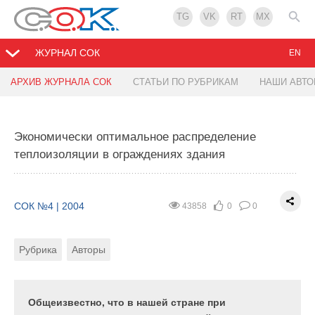
TG
VK
RT
MX
ЖУРНАЛ СОК
EN
АРХИВ ЖУРНАЛА СОК
СТАТЬИ ПО РУБРИКАМ
НАШИ АВТ
«TEPLOCOM» и поквартирное отопление.
«Умный дом» — дорогостоящая игрушка или
Учимся вместе зарабатывать
экономичное решение?
Экономически оптимальное распределение
теплоизоляции в ограждениях здания
СОК №4 | 2004
СОК №4 | 2004
43626
28255
1
0
0
0
Рубрика
Рубрика
Тэги
Автор
СОК №4 | 2004
43858
0
0
Рубрика
Авторы
Поквартирное отопление, особенно в элитном
Объединение инженерного оборудования здания в
домостроении, перестает быть явлением
централизованно управляемую систему - это
уникальным. Брянск, Белгород, Липецк,
вполне естественный этап в эволюции
Ставрополь, Москва — вот неполный список
строительства. Уже давно отопительные системы
Общеизвестно, что в нашей стране при