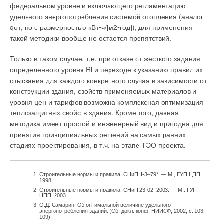
жалюзи, шторы) в зависимости от сезона закрыты для
федеральном уровне и включающего регламентацию
уменьшения тепло- или холодопотерь или открыты с
удельного энергопотребления системой отопления (аналог
солнечной стороны для обеспечения теплопоступлений.
qот, но с размерностью кВт•ч/[м2•год]), для применения
такой методики вообще не остается препятствий.
Экономичный
Только в таком случае, т.е. при отказе от жесткого задания
Во всех помещениях поддерживается минимально
определенного уровня Ri и переходе к указанию правил их
комфортная для данного сезона температура. В помещения
отыскания для каждого конкретного случая в зависимости от
с людьми, если окна закрыты, свежий воздух подается
конструкции здания, свойств применяемых материалов и
принудительно по соображениям теплового баланса.
уровня цен и тарифов возможна комплексная оптимизация
теплозащитных свойств здания. Кроме того, данная
Комфортный
методика имеет простой и инженерный вид и пригодна для
принятия принципиальных решений на самых ранних
В помещениях с пребыванием людей обеспечивается
стадиях проектирования, в т.ч. на этапе ТЭО проекта.
оптимальная температура с возможностью регулирования в
широких пределах, с плавным графиком изменения по
времени и в зависимости от наружной температуры (во
Строительные нормы и правила. СНиП II-3–79*. — М., ГУП ЦПП,
1998.
избежание теплового шока). Варианты основных режимов
Строительные нормы и правила. СНиП 23-02–2003. — М., ГУП
бесконечны. И чем больше элементов автоматизации, тем
ЦПП, 2003.
более усложняется их согласование. Приведу только
О.Д. Самарин. Об оптимальной величине удельного
энергопотребления зданий. (Сб. докл. конф. НИИСФ, 2002, с. 103–
некоторые, прямо связанные с микроклиматом:
109).