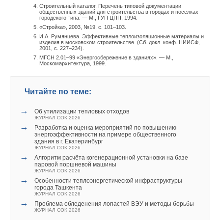
Строительный каталог. Перечень типовой документации
общественных зданий для строительства в городах и поселках
при открытии окон должна прекращаться принудительная
городского типа. — М., ГУП ЦПП, 1994.
подача воздуха — улицу не охладить;
«Стройка», 2003, №19, с. 101–103.
сопротивление системы естественной вентиляции должно
И.А. Румянцева. Эффективные теплоизоляционные материалы и
иметь возможность регулирования, иначе при большой
изделия в московском строительстве. (Сб. докл. конф. НИИСФ,
2001, с. 227–234).
разнице температур возможно чрезмерное увеличение
МГСН 2.01–99 «Энергосбережение в зданиях». — М.,
воздухообмена;
Москомархитектура, 1999.
в некоторых случаях необходимо использование
совмещенных систем вентиляции, которые работают как
естественные в экономичных режимах и как
Читайте по теме:
принудительные при необходимости усиления
воздухообмена или уменьшении естественной тяги ниже
→
Об утилизации тепловых отходов
минимальной величины.
ЖУРНАЛ СОК 2026
→
Разработка и оценка мероприятий по повышению
энергоэффективности на примере общественного
«Отдельная» специальность
здания в г. Екатеринбург
ЖУРНАЛ СОК 2026
→
Интегрированные инженерные системы значительно
Алгоритм расчёта когенерационной установки на базе
паровой поршневой машины
упрощают и облегчают ведение домашнего хозяйства, но
ЖУРНАЛ СОК 2026
→
сами простыми не являются. И дело не столько в высокой
Особенности теплоэнергетической инфраструктуры
города Ташкента
сложности составляющих элементов, сколько в
ЖУРНАЛ СОК 2026
необходимости их гармоничного сочетания, возможного
→
Проблема обледенения лопастей ВЭУ и методы борьбы
ЖУРНАЛ СОК 2026
только при целостном понимании всех происходящих в