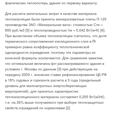
только помещения с людьми, а теплопоступления из
фактических теплопотерь здания по первому варианту.
необслуживаемых помещений минимальны. Технически,
Добавить комментарий
покомнатная схема подачи воздуха реализуется просто.
Для расчета капитальных затрат в качестве материала
Обработанный воздух подается в замкнутый, на камеру
теплоизоляции были приняты минераловатные плиты П-125
Ваше имя *
рециркуляции, воздуховод большого диаметра, чтобы
производства ЗАО «Минеральная вата» стоимостью Сти =
линейные потери были минимальны. В каждое
850 руб./м3 [5] и теплопроводностью lти = 0,042 Вт/(м•К) [6].
обслуживаемое помещение ведет воздуховод с задвижкой.
Ваш E-mail *
При вычислении объема теплоизоляции считалось, что доля
При условии применения воздухораспределителей с
термического сопротивления изоляционного слоя в Ri
высоким сопротивлением, гидравлическая устойчивость
примерно равна коэффициенту теплотехнической
правильно спроектированной системы такого типа высока и
однородности ограждения, поэтому эти параметры из
Текст комментария
даже при всех открытых задвижках обеспечивает требуемую
конечной формулы исключаются. Для сравнения заметим,
подачу свежего, немного охлажденного воздуха во все
что оптимальная величина qот рассматриваемого здания в
помещения. Если система обслуживает одно помещение,
условиях г. Москвы по данным [3] при действующем на
например спальню, то благодаря запасу мощности она
середину 2003 г. значении ставки рефинансирования ЦБ РФ
может охладить воздух до любой требуемой температуры,
в 18% годовых и горизонте расчета в 3 года (предельный
скажем, до 16°С, что может быть оправданным, если человек
уровень для малозатратных энергосберегающих
любит или должен по медицинским показаниям спать в
мероприятий), для принятых характеристик
прохладе. Что касается воздухораспределителей, то их
теплоизоляционного материала составляет 0,255 Вт/(м3•К),
стандартные образцы почти никогда не вписываются в
т.е. на 26% выше получаемого при выборе теплозащитных
авторский дизайн, и в любом случае их надо разрабатывать
свойств ограждений по нормативам [2].