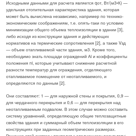
температуры по мере удаления от камина, свежий,
инженерная компания от продажи комплекса «Teplocom»
Исходными данными для расчета является qот, Вт/(м3•К) —
прохладный воздух для дыхания. Теперь предположим, что
(табл. 1). Таким образом, доход, получаемый от продажи
удельная отопительная характеристика здания, которая
эта каминная находится в высокомеханизированном, но не
одного комплекса «Teplocom», составит около 150 у.е.
может быть вычислена независимо, например по технико-
«интеллектуальном» жилье. В этом случае понижение
экономическим соображениям, т.е. опять-таки по условию
Если принять стоимость монтажа комплекса за 20%
температуры воздуха заставит систему увеличить
минимизации общего объема теплоизоляции в здании [3],
стоимости оборудования, то общий доход инженерной
температуру отопительных приборов, и вскоре в помещении
либо исходя из конструкции здания и действующих
компании будет примерно 260 у.е. Как правило,
станет жарко и чрезмерно сухо. Фактически микроклимат
нормативов на термические сопротивления [2], а также Vзд
индивидуальными системами отопления, в которые входит
ухудшится, а из всех функций открытого огня будет
— объем отапливаемой части здания, м3. Кроме того,
настенный котел, оборудуются квартиры площадью не
использована только одна — декоративная. Аналогичное
необходимо знать площади ограждений Аi и коэффициенты
менее 100 м2. Стоимость 1 м2 такого жилья начинается с
несогласование может происходить в любых помещениях
положения ni, которые учитывают снижение расчетной
800 у.е.
(кухнях, саунах, бассейнах и т.д.), понижая качество жизни и
разности температур для ограждения, отделяющего
даже причиняя вред здоровью людей при длительном
отапливаемое помещение от неотапливаемого, и
Стоимость комплекса «Teplocom» несущественно повлияет
воздействии.
определяются по данным [2].
на цену и составит примерно 6,5 у.е./м2, т.е. менее 1%. Мы
открыты для сотрудничества и готовы принять участие в
Кондиционирование
Они составляют: 1 — для наружной стены и покрытия, 0,9 —
совместных проектах.
для чердачного перекрытия и 0,6 — для перекрытия над
Упрощенное понимание кондиционирования, как летнего
неотапливаемым подвалом. В этом случае можно составить
охлаждения воздуха, сменяется постепенно более
систему уравнений, определяющую общие теплозащитные
Читайте по теме:
правильным, в котором задачей кондиционирования
свойства здания и суммарный объем теплоизоляции в его
является круглогодичное поддержание оптимального
конструкциях при заданных геометрических размерах.
→
«Teplocom» и «Волна» на выставке «Aqua-Therm 2004»
микроклимата в обслуживаемых помещениях. На большей
Решение этой системы приводит к следующему результату: