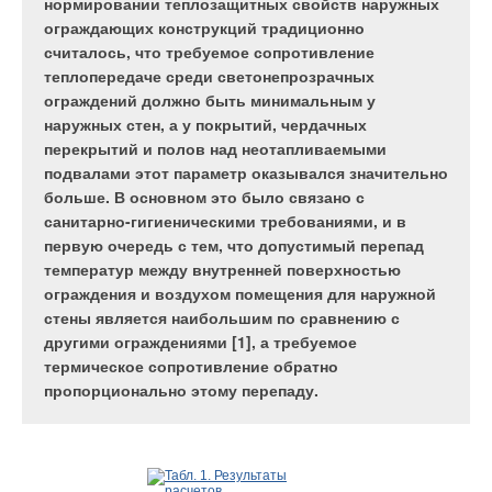
городов, в которых тема поквартирного
обеспечивают гибкое регулирование в
нормировании теплозащитных свойств наружных
отопления активно развивается.
зависимости от наружной и внутренней
ограждающих конструкций традиционно
температуры, времени суток. В некоторых
считалось, что требуемое сопротивление
пределах возможно индивидуальное
теплопередаче среди светонепрозрачных
регулирование. Появление интегрированных
ограждений должно быть минимальным у
систем, часто называемых «умным домом»,
наружных стен, а у покрытий, чердачных
Табл. 1
расширяет возможности повышения
перекрытий и полов над неотапливаемыми
комфортности и энергоэффективности зданий.
подвалами этот параметр оказывался значительно
Плюсы индивидуального отопления очевидны — это и
интеграция инженерного оборудования зданий -
больше. В основном это было связано с
независимость от услуг ЖКХ, и более комфортный
требование времени, и задача специалистов -
санитарно-гигиеническими требованиями, и в
самостоятельно регулируемый температурный режим в
создание настолько эффективных систем, чтобы
первую очередь с тем, что допустимый перепад
квартирах, и снижение издержек, затрачиваемых на оплату
каждому заказчику стала очевидна выгода от
температур между внутренней поверхностью
энергоносителей. Однако есть и проблемы.
вложений в «умные» технологии.
ограждения и воздухом помещения для наружной
стены является наибольшим по сравнению с
Довольно часто встречаются ситуации, когда котел перестает
другими ограждениями [1], а требуемое
работать по причине некачественного электропитания.
термическое сопротивление обратно
Автоматика выходит из строя от скачков напряжения,
пропорционально этому перепаду.
система отопления останавливается при отключениях
электроэнергии.
Экономическим плюсом интегрированных систем является
Теоретически можно установить бензиновый или дизельный
снижение эксплуатационных затрат на энергоносители при