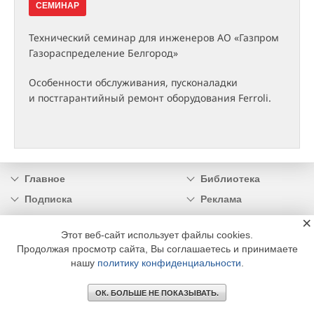
СЕМИНАР
Технический семинар для инженеров АО «Газпром
Газораспределение Белгород»
Особенности обслуживания, пусконаладки
и постгарантийный ремонт оборудования Ferroli.
Главное
Библиотека
Подписка
Реклама
×
Информация
Этот веб-сайт использует файлы cookies.
Продолжая просмотр сайта, Вы соглашаетесь и принимаете
© 2002 - 2026 OOO Издательский дом «МЕДИА ТЕХНОЛОДЖИ» +7 (495) 665-00-
00
нашу
политику конфиденциальности
.
ОК. БОЛЬШЕ НЕ ПОКАЗЫВАТЬ.