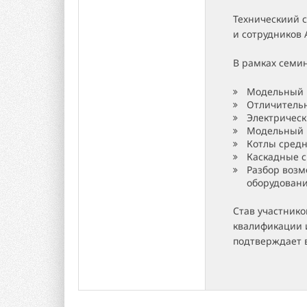
Техническиий 
и сотрудников 
В рамках семи
Модельный 
Отличительн
Электрическ
Модельный р
Котлы сред
Каскадные с
Разбор воз
оборудован
Став участник
квалификации 
подтверждает 