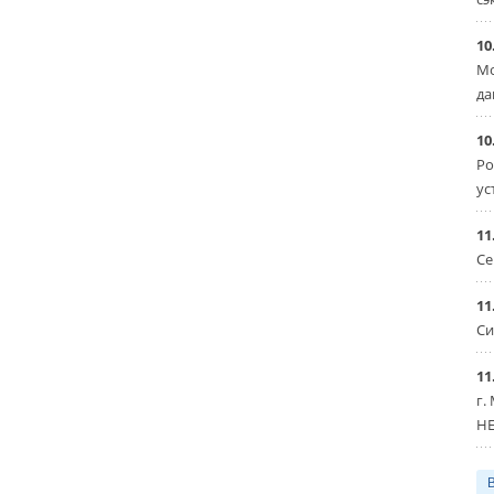
10
Мо
да
10
Ро
ус
11
Се
11
Си
11
г.
HE