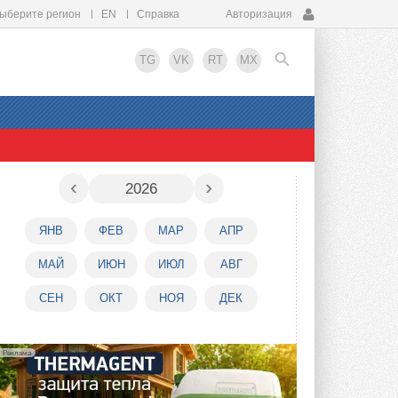
ыберите регион
EN
Справка
Авторизация
TG
VK
RT
MX
EN
‹
›
2026
ЯНВ
ФЕВ
МАР
АПР
МАЙ
ИЮН
ИЮЛ
АВГ
СЕН
ОКТ
НОЯ
ДЕК
Реклама