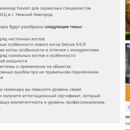
семинар Navien для сервисных специалистов
АСЦ в г. Нижний Новгород
нара будут разобраны
следующие темы:
ряд настенных котлов
ые особенности нового котла Deluxe S/C/E
ие котлы особенности и отличия с конкурентами
яд напольных котлов и особенности
ней мощности
истемы и применение на объектах
можных ошибок при не правильном подключении
ия
ом семинара вы повысите уровень своей
и получите аттестационный сертификат, который
вашу компетентность и уровень профессионализма.
09
Ав
сэ