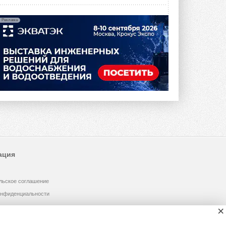
Реклама
ация
льское соглашение
онфиденциальности
×