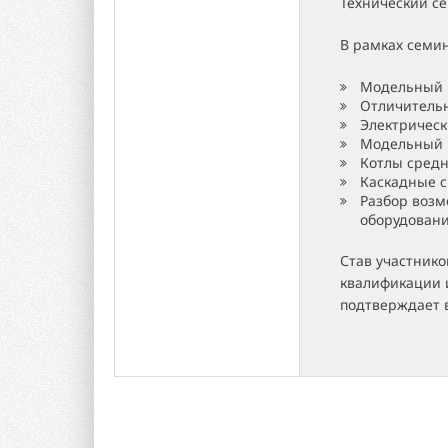
Технический се
В рамках семи
Модельный 
Отличительн
Электрическ
Модельный р
Котлы сред
Каскадные с
Разбор воз
оборудован
Став участник
квалификации 
подтверждает 