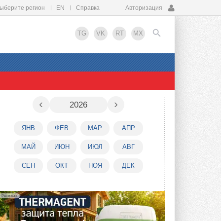
ыберите регион
EN
Справка
Авторизация
TG
VK
RT
MX
EN
‹
›
2026
ЯНВ
ФЕВ
МАР
АПР
МАЙ
ИЮН
ИЮЛ
АВГ
СЕН
ОКТ
НОЯ
ДЕК
Реклама