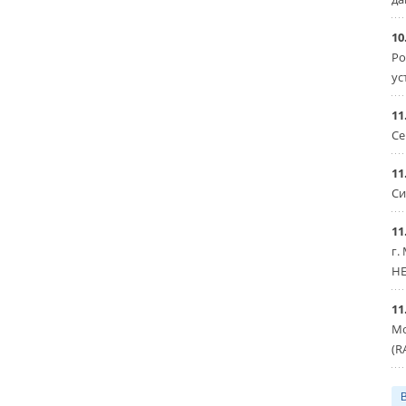
10
Ро
ус
11
Се
11
Си
11
г.
HE
11
Мо
(R