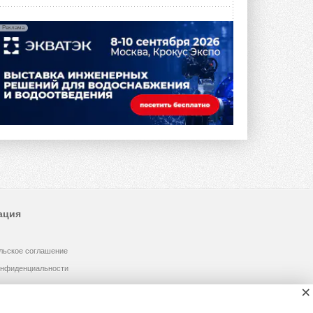
Реклама
ация
льское соглашение
онфиденциальности
×