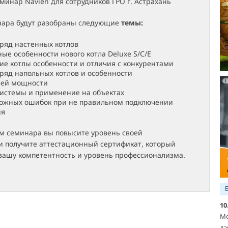
минар Navien для сотрудников ГРО г. Астрахань
нара будут разобраны следующие
темы:
ряд настенных котлов
ые особенности нового котла Deluxe S/C/E
ие котлы особенности и отличия с конкурентами
яд напольных котлов и особенности
ней мощности
истемы и применение на объектах
можных ошибок при не правильном подключении
ия
ом семинара вы повысите уровень своей
и получите аттестационный сертификат, который
вашу компетентность и уровень профессионализма.
10
Мо
да