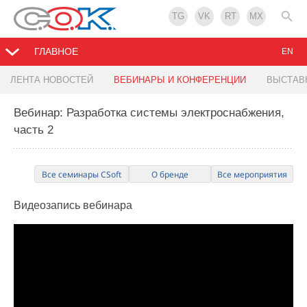
TG
VK
RT
MX
ГЛАВНОЕ
EN
ЛЕНТА НОВОСТЕЙ
ВЕБИНАРЫ И КОНФЕРЕНЦИИ
ВЫСТАВ
Вебинар: Разработка системы электроснабжения,
часть 2
Все семинары CSoft
О бренде
Все мероприятия
Видеозапись
вебинара