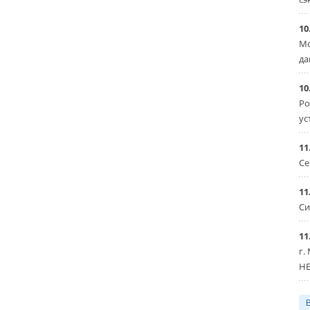
10
Мо
да
10
Ро
ус
11
Се
11
Си
11
г.
HE