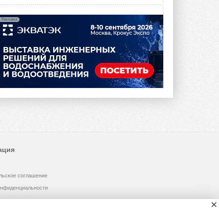
Реклама
ация
льское соглашение
онфиденциальности
×