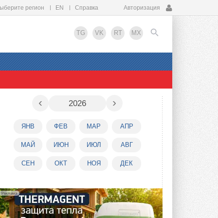
ыберите регион
EN
Справка
Авторизация
TG
VK
RT
MX
EN
‹
›
2026
ЯНВ
ФЕВ
МАР
АПР
МАЙ
ИЮН
ИЮЛ
АВГ
СЕН
ОКТ
НОЯ
ДЕК
Реклама