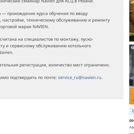
нический семинар Navien для АСЦ в Рязани.
а
— прохождение курса обучения по вводу
, настройке, техническому обслуживанию и ремонту
торговой марки NAVIEN.
читана на специалистов по монтажу, пуско-
нту и сервисному обслуживанию котельного
avien.
ательная регистрация, количество мест ограничено.
димо подтвердить по почте:
service_ru@navien.ru
.
09
Ав
сэ